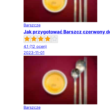
Barszcze
Jak przygotować Barszcz czerwony 
4.1
(12 ocen)
2023-11-01
Barszcze