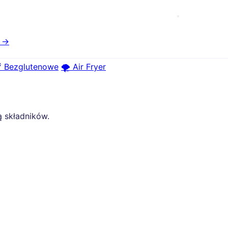
e →
 Bezglutenowe
🌪️ Air Fryer
ą składników.