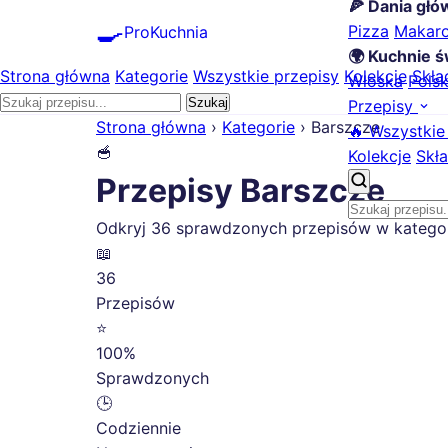
🍕 Dania gł
🍳
Pizza
Makar
ProKuchnia
🌍 Kuchnie ś
Strona główna
Kategorie
Wszystkie przepisy
Kolekcje
Skła
Włoska
Pols
Szukaj
Przepisy
Strona główna
›
Kategorie
›
Barszcze
🔥 Wszystkie
🥣
Kolekcje
Skła
Przepisy Barszcze
Odkryj 36 sprawdzonych przepisów w kategorii
📖
36
Przepisów
⭐
100%
Sprawdzonych
🕒
Codziennie