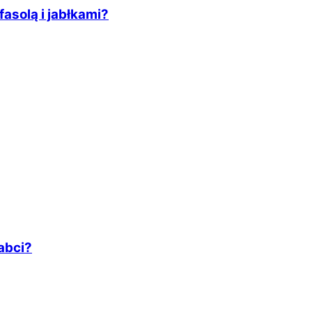
asolą i jabłkami?
abci?