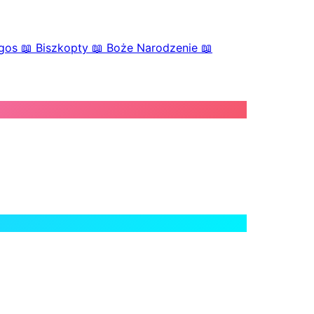
gos
📖
Biszkopty
📖
Boże Narodzenie
📖