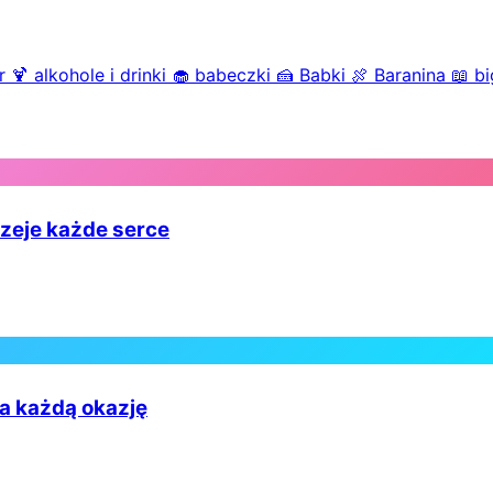
r
🍹
alkohole i drinki
🧁
babeczki
🍰
Babki
🍖
Baranina
📖
bi
rzeje każde serce
na każdą okazję