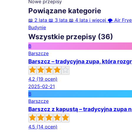
Nowe przepisy
Powiązane kategorie
📖
2 lata
📖
3 lata
📖
4 lata i więcej
🌪️
Air Frye
Budynie
Wszystkie przepisy (36)
B
Barszcze
Barszcz – tradycyjna zupa, która rozg
4.2
(19 ocen)
2025-02-21
B
Barszcze
Barszcz z kapustą – tradycyjna zupa 
4.5
(14 ocen)