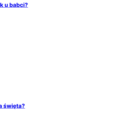
k u babci?
a święta?