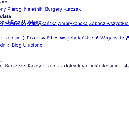
ówne
ony
Pierogi
Naleśniki
Burgery
Kurczak
wiata
dniki
Blog
Ulubione
ka
Azjatycka
Meksykańska
Amerykańska
Zobacz wszystki
 przepisy
💪 Przepisy Fit
🥗 Wegetariańskie
🌱 Wegańskie

dniki
Blog
Ulubione
 Barszcze. Każdy przepis z dokładnymi instrukcjami i list