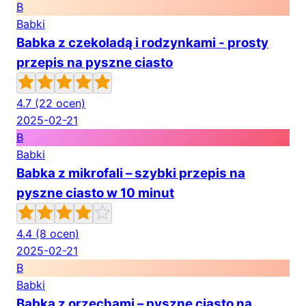
B
Babki
Babka z czekoladą i rodzynkami - prosty
przepis na pyszne ciasto
4.7
(22 ocen)
2025-02-21
B
Babki
Babka z mikrofali – szybki przepis na
pyszne ciasto w 10 minut
4.4
(8 ocen)
2025-02-21
B
Babki
Babka z orzechami – pyszne ciasto na