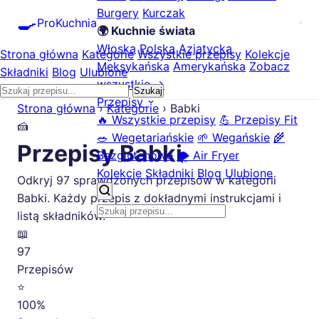
Burgery
Kurczak
🍳
ProKuchnia
🌍 Kuchnie świata
Włoska
Polska
Azjatycka
Strona główna
Kategorie
Wszystkie przepisy
Kolekcje
Meksykańska
Amerykańska
Zobacz
Składniki
Blog
Ulubione
wszystkie →
Szukaj
Przepisy
Strona główna
›
Kategorie
›
Babki
🔥 Wszystkie przepisy
💪 Przepisy Fit
🍰
🥗 Wegetariańskie
🌱 Wegańskie
🌾
Przepisy Babki
Bezglutenowe
🌪️ Air Fryer
Kolekcje
Składniki
Blog
Ulubione
Odkryj 97 sprawdzonych przepisów w kategorii
Babki. Każdy przepis z dokładnymi instrukcjami i
listą składników.
📖
97
Przepisów
⭐
100%