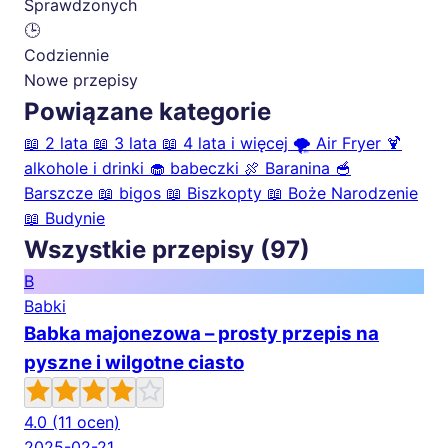
Sprawdzonych
🕒
Codziennie
Nowe przepisy
Powiązane kategorie
📖
2 lata
📖
3 lata
📖
4 lata i więcej
🌪️
Air Fryer
🍹
alkohole i drinki
🧁
babeczki
🍖
Baranina
🥣
Barszcze
📖
bigos
📖
Biszkopty
📖
Boże Narodzenie
📖
Budynie
Wszystkie przepisy (97)
B
Babki
Babka majonezowa – prosty przepis na
pyszne i wilgotne ciasto
4.0
(11 ocen)
2025-02-21