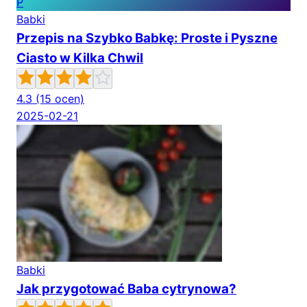
P
Babki
Przepis na Szybko Babkę: Proste i Pyszne
Ciasto w Kilka Chwil
4.3
(15 ocen)
2025-02-21
Babki
Jak przygotować Baba cytrynowa?