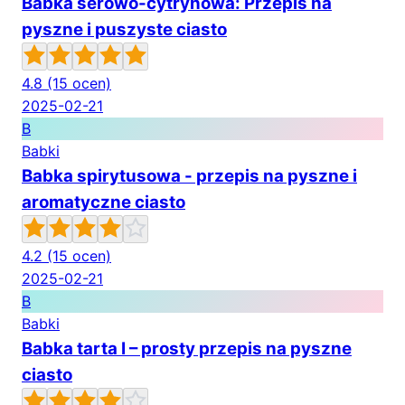
Babka serowo-cytrynowa: Przepis na
pyszne i puszyste ciasto
4.8
(15 ocen)
2025-02-21
B
Babki
Babka spirytusowa - przepis na pyszne i
aromatyczne ciasto
4.2
(15 ocen)
2025-02-21
B
Babki
Babka tarta I – prosty przepis na pyszne
ciasto