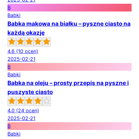
B
Babki
Babka makowa na białku – pyszne ciasto na
każdą okazję
4.6
(10 ocen)
2025-02-21
B
Babki
Babka na oleju – prosty przepis na pyszne i
puszyste ciasto
4.0
(24 ocen)
2025-02-21
B
Babki