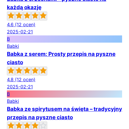
każdą okazję
4.6
(12 ocen)
2025-02-21
B
Babki
Babka z serem: Prosty przepis na pyszne
ciasto
4.8
(12 ocen)
2025-02-21
B
Babki
Babka ze spirytusem na święta – tradycyjny
przepis na pyszne ciasto