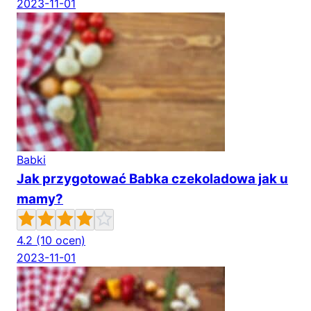
2023-11-01
Babki
Jak przygotować Babka czekoladowa jak u
mamy?
4.2
(10 ocen)
2023-11-01