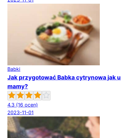
Babki
Jak przygotować Babka cytrynowa jak u
mamy?
4.3
(16 ocen)
2023-11-01