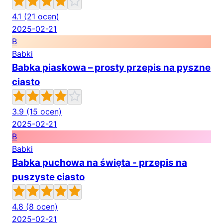
4.1
(21 ocen)
2025-02-21
B
Babki
Babka piaskowa – prosty przepis na pyszne
ciasto
3.9
(15 ocen)
2025-02-21
B
Babki
Babka puchowa na święta - przepis na
puszyste ciasto
4.8
(8 ocen)
2025-02-21