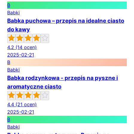
B
Babki
Babka puchowa – przepis na idealne ciasto
do kawy
4.2
(14 ocen)
2025-02-21
B
Babki
Babka rodzynkowa - przepis na pyszne i
aromatyczne ciasto
4.4
(21 ocen)
2025-02-21
B
Babki