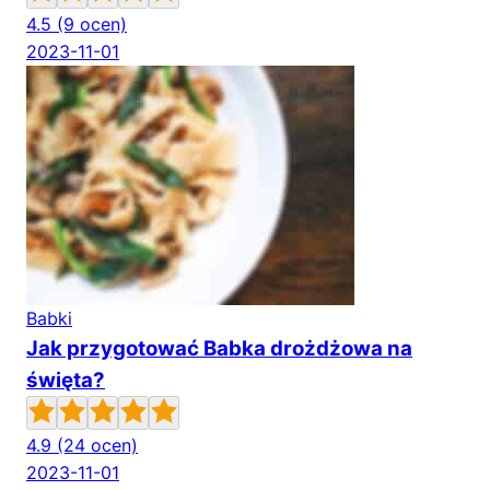
4.5
(9 ocen)
2023-11-01
Babki
Jak przygotować Babka drożdżowa na
święta?
4.9
(24 ocen)
2023-11-01