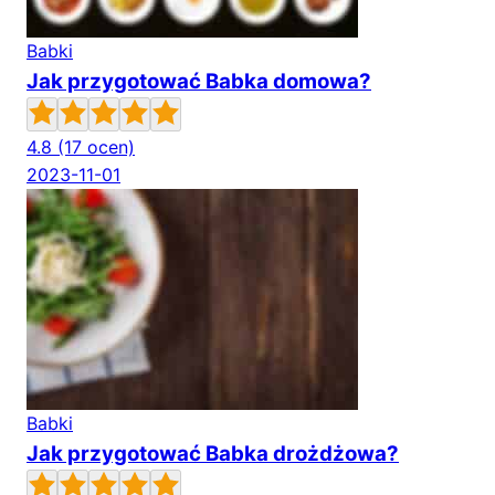
Babki
Jak przygotować Babka domowa?
4.8
(17 ocen)
2023-11-01
Babki
Jak przygotować Babka drożdżowa?