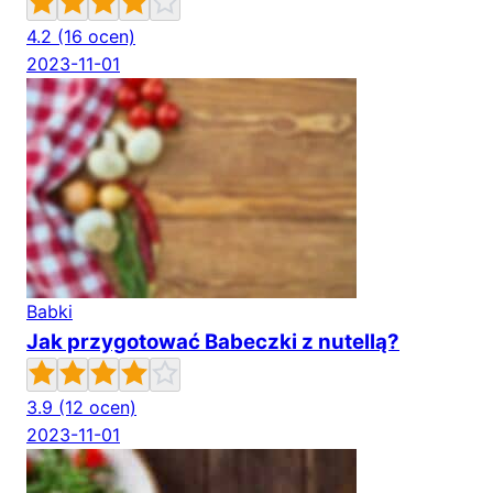
4.2
(16 ocen)
2023-11-01
Babki
Jak przygotować Babeczki z nutellą?
3.9
(12 ocen)
2023-11-01