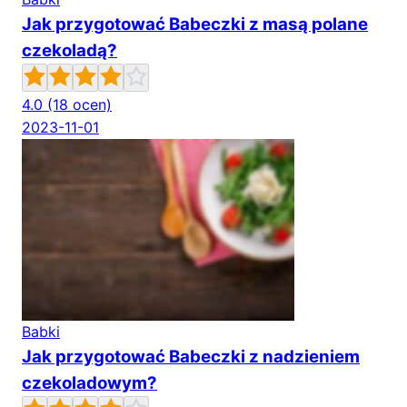
Jak przygotować Babeczki z masą polane
czekoladą?
4.0
(18 ocen)
2023-11-01
Babki
Jak przygotować Babeczki z nadzieniem
czekoladowym?