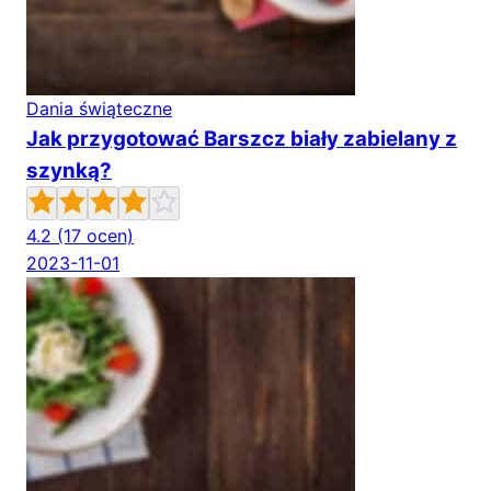
Dania świąteczne
Jak przygotować Barszcz biały zabielany z
szynką?
4.2
(17 ocen)
2023-11-01