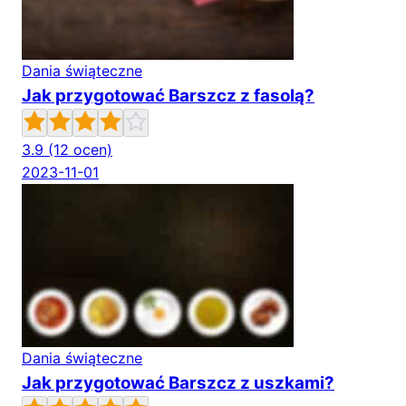
Dania świąteczne
Jak przygotować Barszcz z fasolą?
3.9
(12 ocen)
2023-11-01
Dania świąteczne
Jak przygotować Barszcz z uszkami?