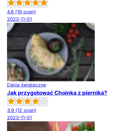
4.8
(19 ocen)
2023-11-01
Dania świąteczne
Jak przygotować Choinka z piernika?
3.9
(12 ocen)
2023-11-01