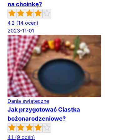
na choinkę?
4.2
(14 ocen)
2023-11-01
Dania świąteczne
Jak przygotować Ciastka
bożonarodzeniowe?
4.1
(9 ocen)