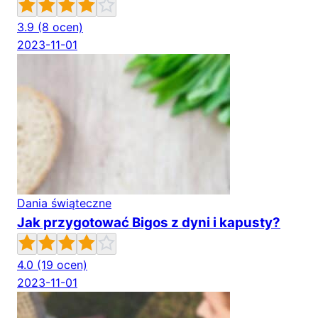
3.9
(8 ocen)
2023-11-01
Dania świąteczne
Jak przygotować Bigos z dyni i kapusty?
4.0
(19 ocen)
2023-11-01