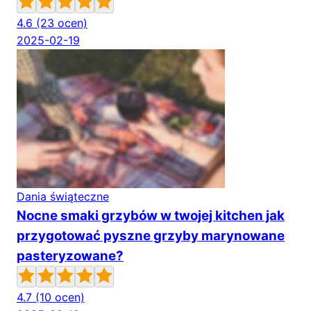
4.6
(23 ocen)
2025-02-19
Dania świąteczne
Nocne smaki grzybów w twojej kitchen jak
przygotować pyszne grzyby marynowane
pasteryzowane?
4.7
(10 ocen)