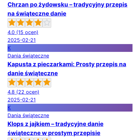
Chrzan po żydowsku – tradycyjny przepis
na świąteczne danie
4.0
(15 ocen)
2025-02-21
K
Dania świąteczne
Kapusta z pieczarkami: Prosty przepis na
danie świąteczne
4.8
(22 ocen)
2025-02-21
K
Dania świąteczne
Klops z jajkiem – tradycyjne danie
świąteczne w prostym przepisie