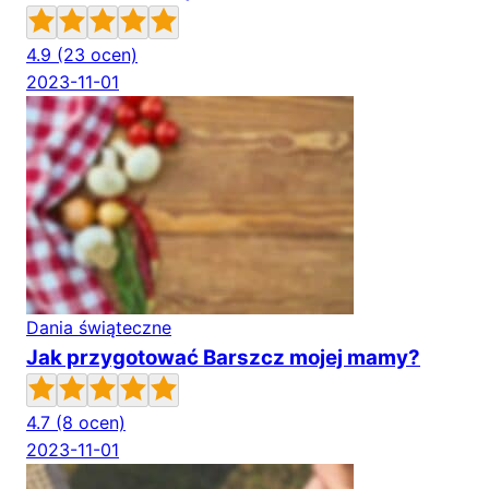
4.9
(23 ocen)
2023-11-01
Dania świąteczne
Jak przygotować Barszcz mojej mamy?
4.7
(8 ocen)
2023-11-01