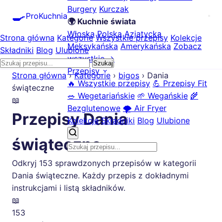
Burgery
Kurczak
🍳
ProKuchnia
🌍 Kuchnie świata
Włoska
Polska
Azjatycka
Strona główna
Kategorie
Wszystkie przepisy
Kolekcje
Meksykańska
Amerykańska
Zobacz
Składniki
Blog
Ulubione
wszystkie →
Szukaj
Przepisy
Strona główna
›
Kategorie
›
bigos
›
Dania
🔥 Wszystkie przepisy
💪 Przepisy Fit
świąteczne
🥗 Wegetariańskie
🌱 Wegańskie
🌾
📖
Bezglutenowe
🌪️ Air Fryer
Przepisy Dania
Kolekcje
Składniki
Blog
Ulubione
świąteczne
Odkryj 153 sprawdzonych przepisów w kategorii
Dania świąteczne. Każdy przepis z dokładnymi
instrukcjami i listą składników.
📖
153