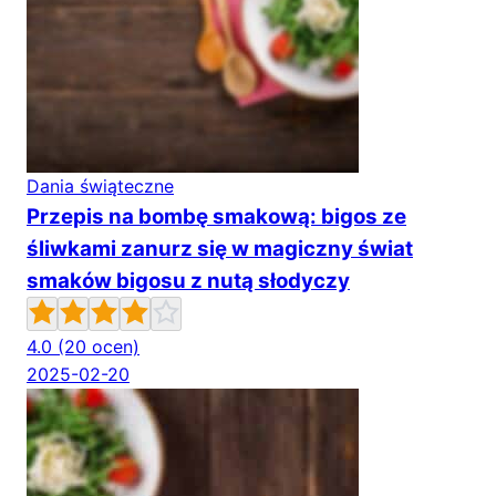
Dania świąteczne
Przepis na bombę smakową: bigos ze
śliwkami zanurz się w magiczny świat
smaków bigosu z nutą słodyczy
4.0
(20 ocen)
2025-02-20