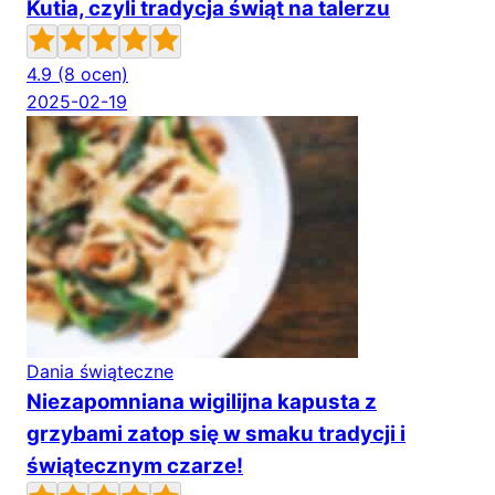
Kutia, czyli tradycja świąt na talerzu
4.9
(8 ocen)
2025-02-19
Dania świąteczne
Niezapomniana wigilijna kapusta z
grzybami zatop się w smaku tradycji i
świątecznym czarze!