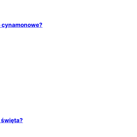
wo cynamonowe?
 święta?