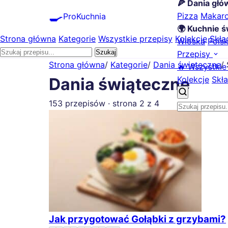
🍕 Dania gł
🍳
Pizza
Makar
ProKuchnia
🌍 Kuchnie ś
Strona główna
Kategorie
Wszystkie przepisy
Kolekcje
Skła
Włoska
Pols
Szukaj
Przepisy
Strona główna
/
Kategorie
/
Dania świąteczne
/
🔥 Wszystkie
Kolekcje
Skła
Dania świąteczne
153 przepisów · strona 2 z 4
Jak przygotować Gołąbki z grzybami?