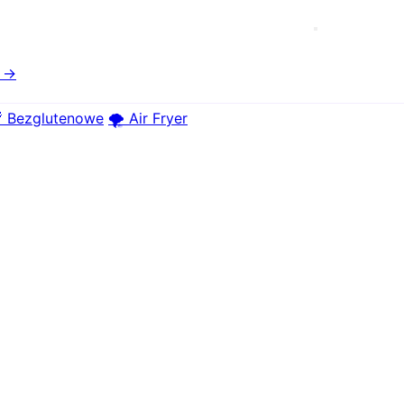
e →
 Bezglutenowe
🌪️ Air Fryer