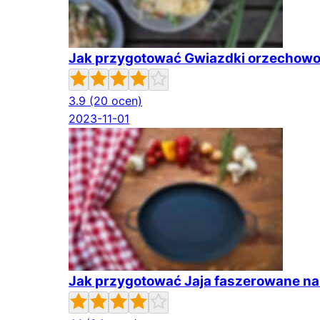
Jak przygotować Gwiazdki orzecho
3.9
(20 ocen)
2023-11-01
Jak przygotować Jaja faszerowane na