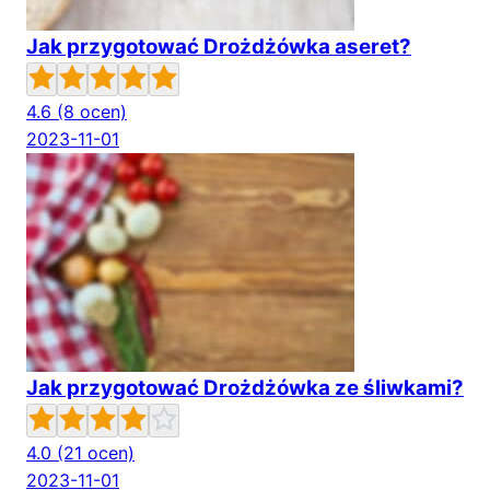
Jak przygotować Drożdżówka aseret?
4.6
(8 ocen)
2023-11-01
Jak przygotować Drożdżówka ze śliwkami?
4.0
(21 ocen)
2023-11-01