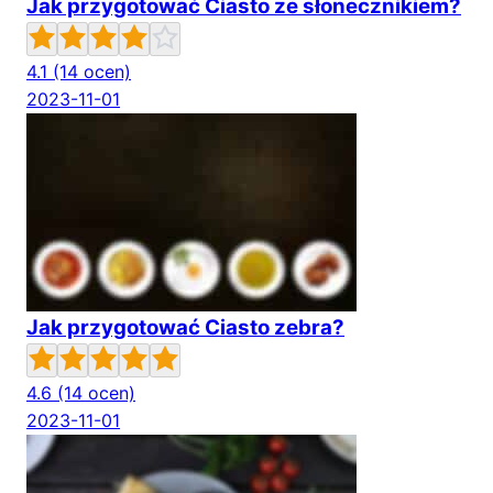
Jak przygotować Ciasto ze słonecznikiem?
4.1
(14 ocen)
2023-11-01
Jak przygotować Ciasto zebra?
4.6
(14 ocen)
2023-11-01