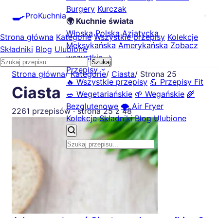
Burgery
Kurczak
🍳
ProKuchnia
🌍 Kuchnie świata
Włoska
Polska
Azjatycka
Strona główna
Kategorie
Wszystkie przepisy
Kolekcje
Meksykańska
Amerykańska
Zobacz
Składniki
Blog
Ulubione
wszystkie →
Szukaj
Przepisy
Strona główna
/
Kategorie
/
Ciasta
/
Strona 25
🔥 Wszystkie przepisy
💪 Przepisy Fit
Ciasta
🥗 Wegetariańskie
🌱 Wegańskie
🌾
Bezglutenowe
🌪️ Air Fryer
2261 przepisów · strona 25 z 48
Kolekcje
Składniki
Blog
Ulubione