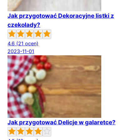
Jak przygotować Dekoracyjne listki z
czekolady?
4.6
(21 ocen)
2023-11-01
Jak przygotować Delicje w galaretce?