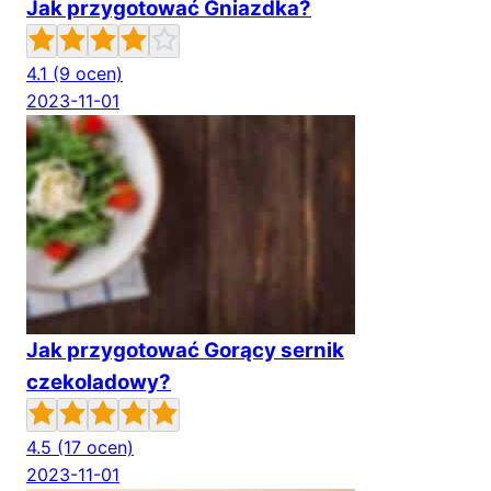
Jak przygotować Gniazdka?
4.1
(9 ocen)
2023-11-01
Jak przygotować Gorący sernik
czekoladowy?
4.5
(17 ocen)
2023-11-01