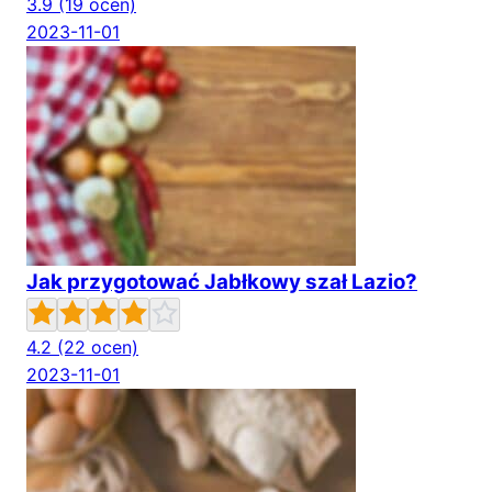
3.9
(19 ocen)
2023-11-01
Jak przygotować Jabłkowy szał Lazio?
4.2
(22 ocen)
2023-11-01