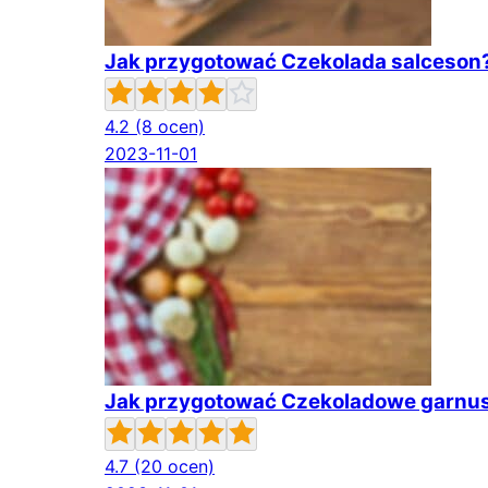
Jak przygotować Czekolada salceson
4.2
(8 ocen)
2023-11-01
Jak przygotować Czekoladowe garnus
4.7
(20 ocen)