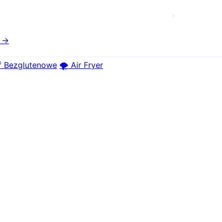
e →
 Bezglutenowe
🌪️ Air Fryer