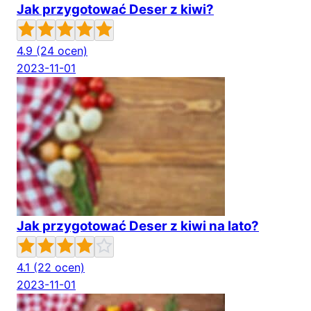
Jak przygotować Deser z kiwi?
4.9
(24 ocen)
2023-11-01
Jak przygotować Deser z kiwi na lato?
4.1
(22 ocen)
2023-11-01