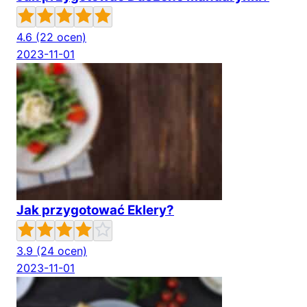
4.6
(22 ocen)
2023-11-01
Jak przygotować Eklery?
3.9
(24 ocen)
2023-11-01