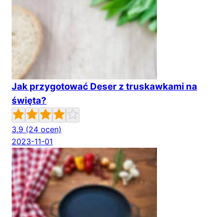
Jak przygotować Deser z truskawkami na
święta?
3.9
(24 ocen)
2023-11-01