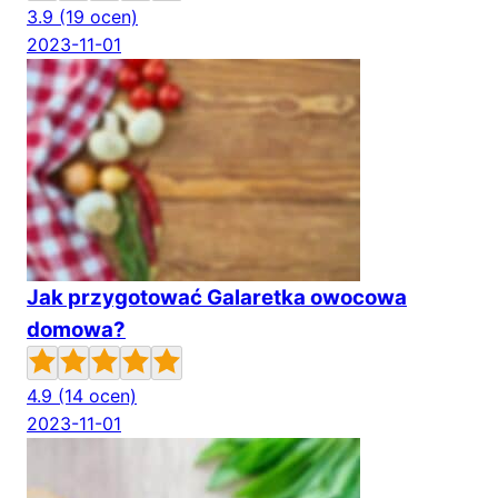
3.9
(19 ocen)
2023-11-01
Jak przygotować Galaretka owocowa
domowa?
4.9
(14 ocen)
2023-11-01