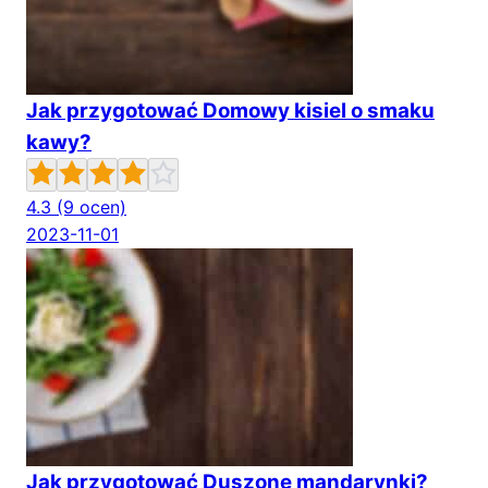
Jak przygotować Domowy kisiel o smaku
kawy?
4.3
(9 ocen)
2023-11-01
Jak przygotować Duszone mandarynki?