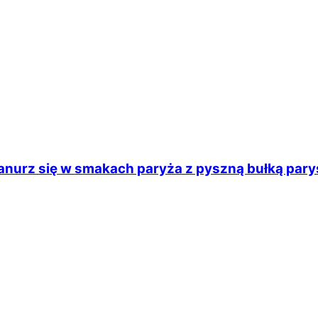
anurz się w smakach paryża z pyszną bułką pary