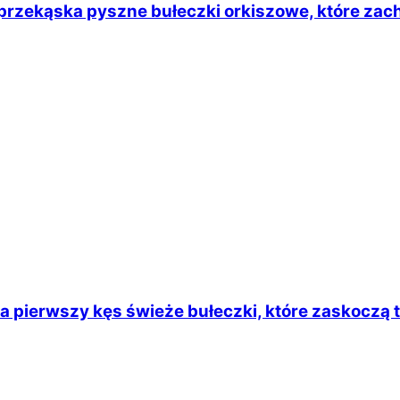
 przekąska pyszne bułeczki orkiszowe, które za
na pierwszy kęs świeże bułeczki, które zaskoczą 