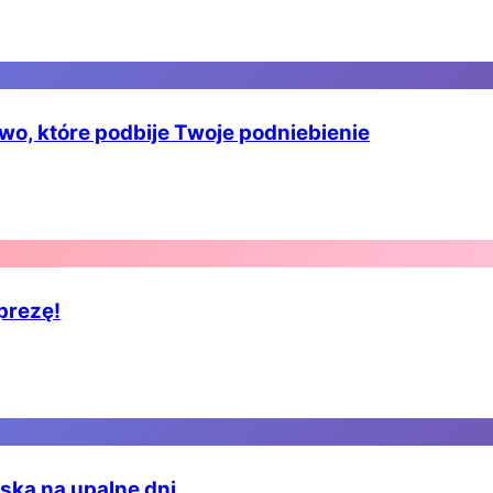
o, które podbije Twoje podniebienie
prezę!
ąska na upalne dni