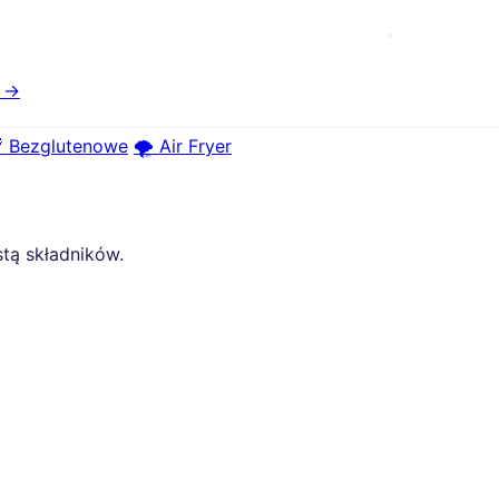
e →
 Bezglutenowe
🌪️ Air Fryer
stą składników.