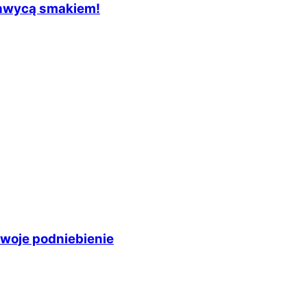
chwycą smakiem!
twoje podniebienie