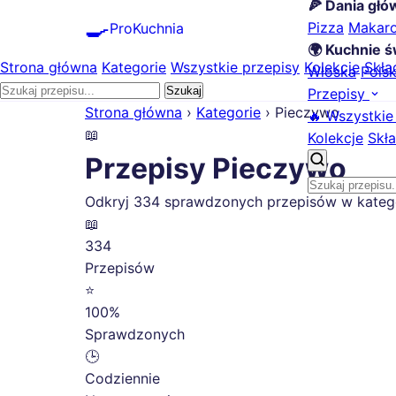
🍕 Dania gł
🍳
Pizza
Makar
ProKuchnia
🌍 Kuchnie ś
Strona główna
Kategorie
Wszystkie przepisy
Kolekcje
Skła
Włoska
Pols
Szukaj
Przepisy
Strona główna
›
Kategorie
›
Pieczywo
🔥 Wszystkie
📖
Kolekcje
Skła
Przepisy Pieczywo
Odkryj 334 sprawdzonych przepisów w kategori
📖
334
Przepisów
⭐
100%
Sprawdzonych
🕒
Codziennie