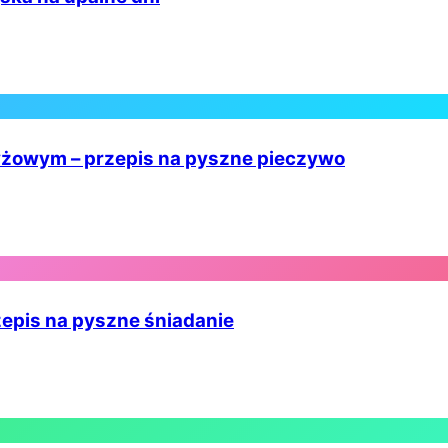
ryżowym – przepis na pyszne pieczywo
zepis na pyszne śniadanie