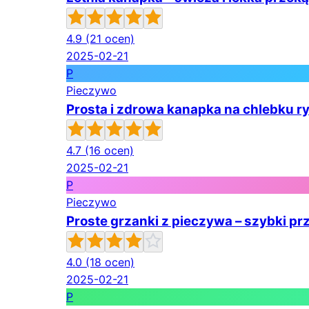
4.9
(21 ocen)
2025-02-21
P
Pieczywo
Prosta i zdrowa kanapka na chlebku 
4.7
(16 ocen)
2025-02-21
P
Pieczywo
Proste grzanki z pieczywa – szybki pr
4.0
(18 ocen)
2025-02-21
P