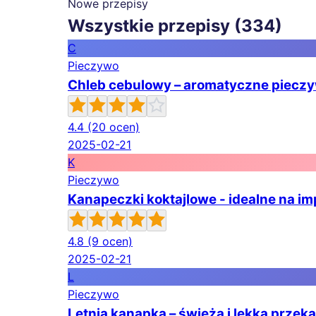
Nowe przepisy
Wszystkie przepisy (334)
C
Pieczywo
Chleb cebulowy – aromatyczne pieczyw
4.4
(20 ocen)
2025-02-21
K
Pieczywo
Kanapeczki koktajlowe - idealne na im
4.8
(9 ocen)
2025-02-21
L
Pieczywo
Letnia kanapka – świeża i lekka przek