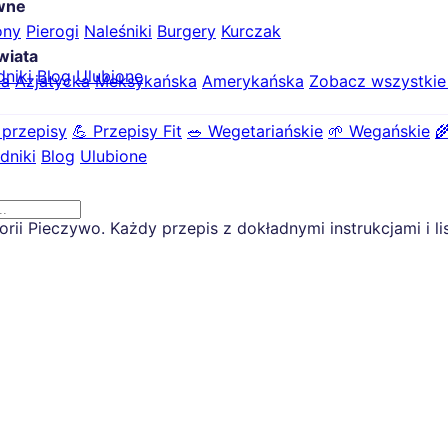
ówne
ony
Pierogi
Naleśniki
Burgery
Kurczak
wiata
dniki
Blog
Ulubione
ka
Azjatycka
Meksykańska
Amerykańska
Zobacz wszystki
 przepisy
💪 Przepisy Fit
🥗 Wegetariańskie
🌱 Wegańskie

dniki
Blog
Ulubione
i Pieczywo. Każdy przepis z dokładnymi instrukcjami i li