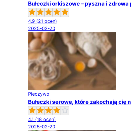
Bułeczki orkiszowe – pyszna i zdrowa
4.9
(21 ocen)
2025-02-20
Pieczywo
Bułeczki serowe, które zakochają cię 
4.1
(18 ocen)
2025-02-20