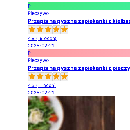
P
Pieczywo
Przepis na pyszne zapiekanki z kiełbas
4.8
(19 ocen)
2025-02-21
P
Pieczywo
Przepis na pyszne zapiekanki z piecz
4.5
(11 ocen)
2025-02-21