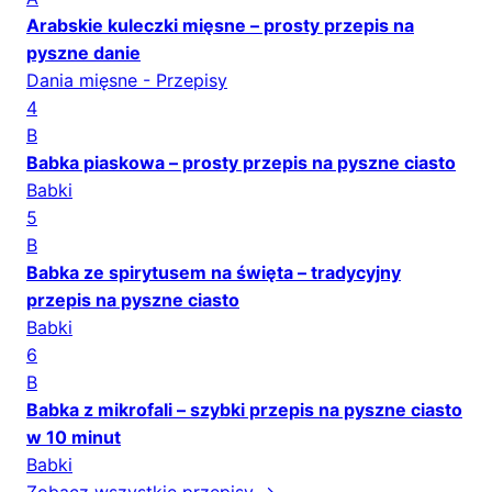
Arabskie kuleczki mięsne – prosty przepis na
pyszne danie
Dania mięsne - Przepisy
4
B
Babka piaskowa – prosty przepis na pyszne ciasto
Babki
5
B
Babka ze spirytusem na święta – tradycyjny
przepis na pyszne ciasto
Babki
6
B
Babka z mikrofali – szybki przepis na pyszne ciasto
w 10 minut
Babki