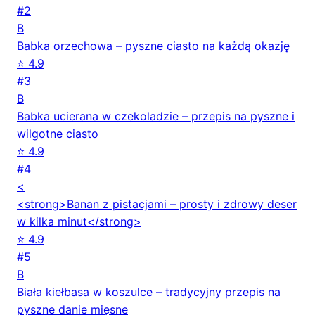
#2
B
Babka orzechowa – pyszne ciasto na każdą okazję
⭐ 4.9
#3
B
Babka ucierana w czekoladzie – przepis na pyszne i
wilgotne ciasto
⭐ 4.9
#4
<
<strong>Banan z pistacjami – prosty i zdrowy deser
w kilka minut</strong>
⭐ 4.9
#5
B
Biała kiełbasa w koszulce – tradycyjny przepis na
pyszne danie mięsne