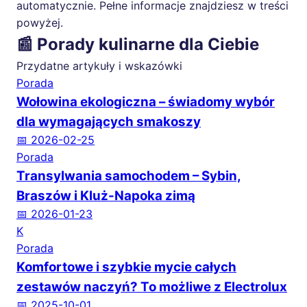
automatycznie. Pełne informacje znajdziesz w treści
powyżej.
📰 Porady kulinarne dla Ciebie
Przydatne artykuły i wskazówki
Porada
Wołowina ekologiczna – świadomy wybór
dla wymagających smakoszy
📅 2026-02-25
Porada
Transylwania samochodem – Sybin,
Braszów i Kluż-Napoka zimą
📅 2026-01-23
K
Porada
Komfortowe i szybkie mycie całych
zestawów naczyń? To możliwe z Electrolux
📅 2025-10-01