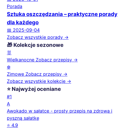
Porada
Sztuka oszczędzania – praktyczne porady
dla każdego
📅 2025-09-04
Zobacz wszystkie porady →
🎁 Kolekcje sezonowe
🐰
Wielkanocne
Zobacz przepisy →
❄️
Zimowe
Zobacz przepisy →
Zobacz wszystkie kolekcje →
⭐ Najwyżej oceniane
#1
A
Awokado w sałatce - prosty przepis na zdrową i
pyszną sałatkę
⭐ 4.9