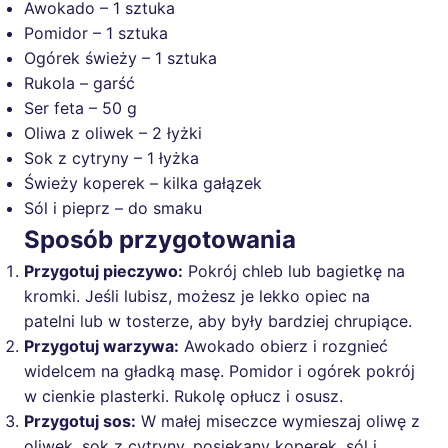
Awokado – 1 sztuka
Pomidor – 1 sztuka
Ogórek świeży – 1 sztuka
Rukola – garść
Ser feta – 50 g
Oliwa z oliwek – 2 łyżki
Sok z cytryny – 1 łyżka
Świeży koperek – kilka gałązek
Sól i pieprz – do smaku
Sposób przygotowania
Przygotuj pieczywo:
Pokrój chleb lub bagietkę na
kromki. Jeśli lubisz, możesz je lekko opiec na
patelni lub w tosterze, aby były bardziej chrupiące.
Przygotuj warzywa:
Awokado obierz i rozgnieć
widelcem na gładką masę. Pomidor i ogórek pokrój
w cienkie plasterki. Rukolę opłucz i osusz.
Przygotuj sos:
W małej miseczce wymieszaj oliwę z
oliwek, sok z cytryny, posiekany koperek, sól i