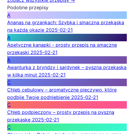
Zobacz wszystkie przepisy →
Podobne przepisy
A
Ananas na grzankach: Szybka i smaczna przekąska
na każdą okazję
2025-02-21
A
Apetyczne kanapki - prosty przepis na smaczne
przekąski
2025-02-21
A
Awanturka z bryndzy i sardynek – pyszna przekąska
w kilka minut
2025-02-21
C
Chleb cebulowy – aromatyczne pieczywo, które
podbije Twoje podniebienie
2025-02-21
C
Chleb podpieczony – prosty przepis na pyszną
przekąskę
2025-02-21
C