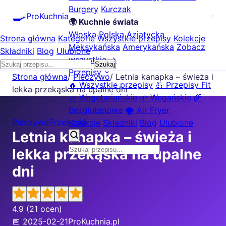
Burgery
Kurczak
🍳
ProKuchnia
🌍 Kuchnie świata
Włoska
Polska
Azjatycka
Strona główna
Kategorie
Wszystkie przepisy
Kolekcje
Meksykańska
Amerykańska
Zobacz
Składniki
Blog
Ulubione
wszystkie →
Szukaj
Przepisy
Strona główna
/
Pieczywo
/
Letnia kanapka – świeża i
🔥 Wszystkie przepisy
💪 Przepisy Fit
lekka przekąska na upalne dni
🥗 Wegetariańskie
🌱 Wegańskie
🌾
Bezglutenowe
🌪️ Air Fryer
Pieczywo
Przekąski
Kolekcje
Składniki
Blog
Ulubione
Letnia kanapka – świeża i
lekka przekąska na upalne
dni
4.9
(21 ocen)
📅 2025-02-21
ProKuchnia.pl