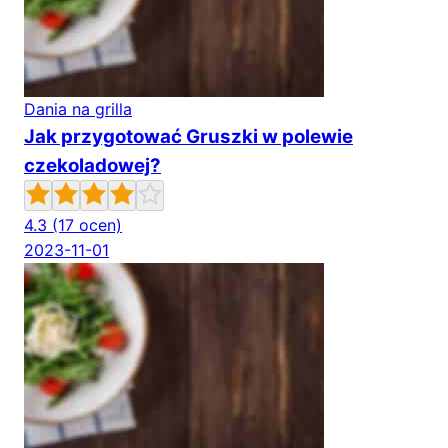
Dania na grilla
Jak przygotować Gruszki w polewie
czekoladowej?
4.3
(17 ocen)
2023-11-01