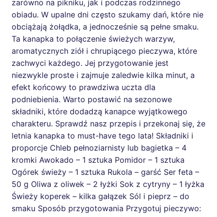
zarówno na pikniku, jak i podczas rodzinnego
obiadu. W upalne dni często szukamy dań, które nie
obciążają żołądka, a jednocześnie są pełne smaku.
Ta kanapka to połączenie świeżych warzyw,
aromatycznych ziół i chrupiącego pieczywa, które
zachwyci każdego. Jej przygotowanie jest
niezwykle proste i zajmuje zaledwie kilka minut, a
efekt końcowy to prawdziwa uczta dla
podniebienia. Warto postawić na sezonowe
składniki, które dodadzą kanapce wyjątkowego
charakteru. Sprawdź nasz przepis i przekonaj się, że
letnia kanapka to must-have tego lata! Składniki i
proporcje Chleb pełnoziarnisty lub bagietka – 4
kromki Awokado – 1 sztuka Pomidor – 1 sztuka
Ogórek świeży – 1 sztuka Rukola – garść Ser feta –
50 g Oliwa z oliwek – 2 łyżki Sok z cytryny – 1 łyżka
Świeży koperek – kilka gałązek Sól i pieprz – do
smaku Sposób przygotowania Przygotuj pieczywo: