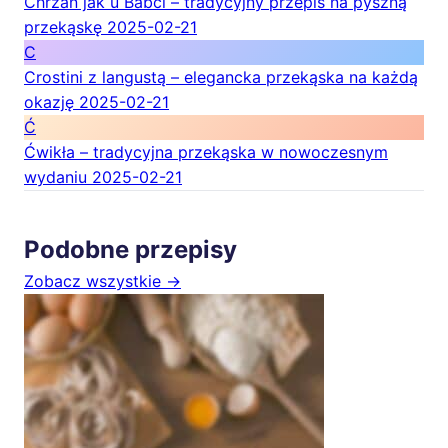
Chrzan jak u Babci – tradycyjny przepis na pyszną
przekąskę
2025-02-21
C
Crostini z langustą – elegancka przekąska na każdą
okazję
2025-02-21
Ć
Ćwikła – tradycyjna przekąska w nowoczesnym
wydaniu
2025-02-21
Podobne przepisy
Zobacz wszystkie →