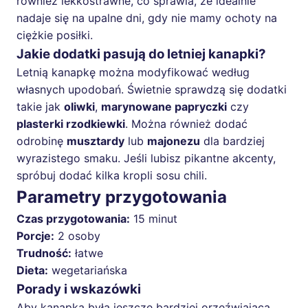
również lekkostrawne, co sprawia, że idealnie
nadaje się na upalne dni, gdy nie mamy ochoty na
ciężkie posiłki.
Jakie dodatki pasują do letniej kanapki?
Letnią kanapkę można modyfikować według
własnych upodobań. Świetnie sprawdzą się dodatki
takie jak
oliwki
,
marynowane papryczki
czy
plasterki rzodkiewki
. Można również dodać
odrobinę
musztardy
lub
majonezu
dla bardziej
wyrazistego smaku. Jeśli lubisz pikantne akcenty,
spróbuj dodać kilka kropli sosu chili.
Parametry przygotowania
Czas przygotowania:
15 minut
Porcje:
2 osoby
Trudność:
łatwe
Dieta:
wegetariańska
Porady i wskazówki
Aby kanapka była jeszcze bardziej orzeźwiająca,