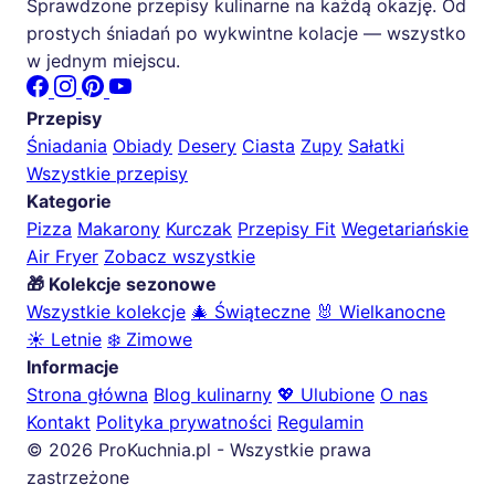
Sprawdzone przepisy kulinarne na każdą okazję. Od
prostych śniadań po wykwintne kolacje — wszystko
w jednym miejscu.
Przepisy
Śniadania
Obiady
Desery
Ciasta
Zupy
Sałatki
Wszystkie przepisy
Kategorie
Pizza
Makarony
Kurczak
Przepisy Fit
Wegetariańskie
Air Fryer
Zobacz wszystkie
🎁 Kolekcje sezonowe
Wszystkie kolekcje
🎄 Świąteczne
🐰 Wielkanocne
☀️ Letnie
❄️ Zimowe
Informacje
Strona główna
Blog kulinarny
💖 Ulubione
O nas
Kontakt
Polityka prywatności
Regulamin
© 2026 ProKuchnia.pl - Wszystkie prawa
zastrzeżone