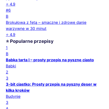
⭐ 4.9
#6
B
Brokułowa z fetą – smaczne i zdrowe danie
warzywne w 30 minut
⭐ 4.9
⭐ Popularne przepisy
1
B
Babka tarta I – prosty przepis na pyszne ciasto
Babki
2
3
3-bit ciastko: Prosty przepis na pyszny deser w
kilka kroków
Budynie
3
A