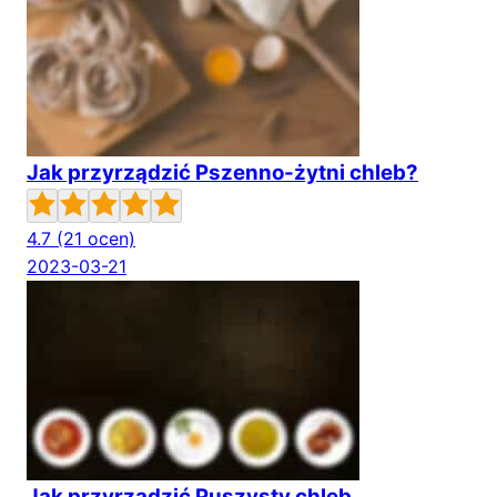
Jak przyrządzić Pszenno-żytni chleb?
4.7
(21 ocen)
2023-03-21
Jak przyrządzić Puszysty chleb