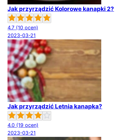
Jak przyrządzić Kolorowe kanapki 2?
4.7
(10 ocen)
2023-03-21
Jak przyrządzić Letnia kanapka?
4.0
(19 ocen)
2023-03-21