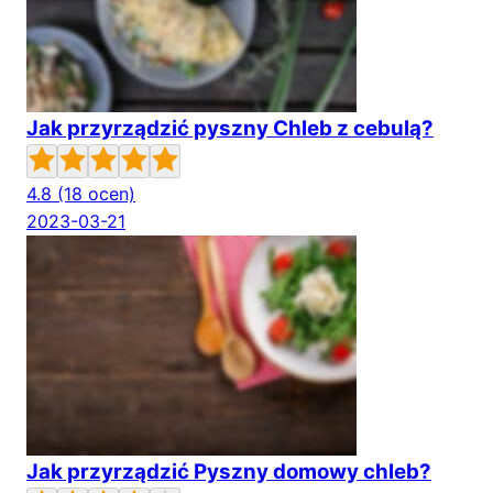
Jak przyrządzić pyszny Chleb z cebulą?
4.8
(18 ocen)
2023-03-21
Jak przyrządzić Pyszny domowy chleb?