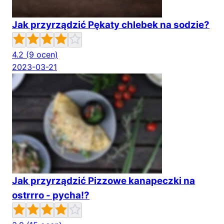
Jak przyrządzić Pękaty chlebek na sodzie?
4.2
(9 ocen)
2023-03-21
Jak przyrządzić Pizzowe kanapeczki na
ostrrro - pycha!?