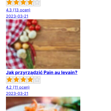
4.3
(13 ocen)
2023-03-21
Jak przyrządzić Pain au levain?
4.2
(11 ocen)
2023-03-21