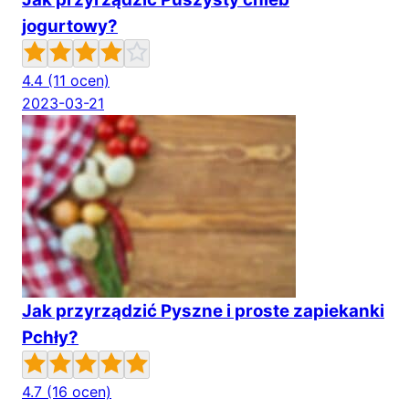
jogurtowy?
4.4
(11 ocen)
2023-03-21
Jak przyrządzić Pyszne i proste zapiekanki
Pchły?
4.7
(16 ocen)