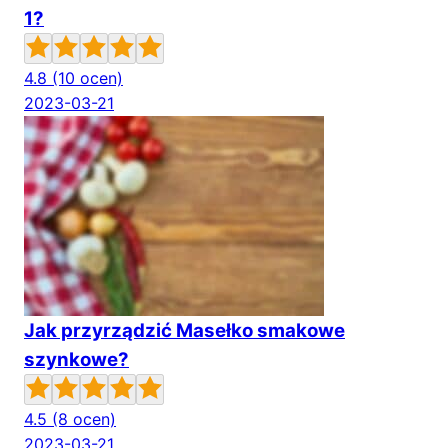
1?
4.8
(10 ocen)
2023-03-21
Jak przyrządzić Masełko smakowe
szynkowe?
4.5
(8 ocen)
2023-03-21