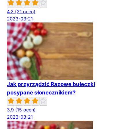
4.2
(21 ocen)
2023-03-21
Jak przyrządzić Razowe bułeczki
posypane słonecznikiem?
3.9
(15 ocen)
2023-03-21