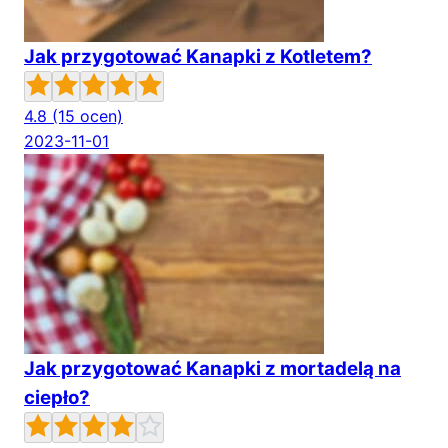
Jak przygotować Kanapki z Kotletem?
4.8
(15 ocen)
2023-11-01
Jak przygotować Kanapki z mortadelą na
ciepło?