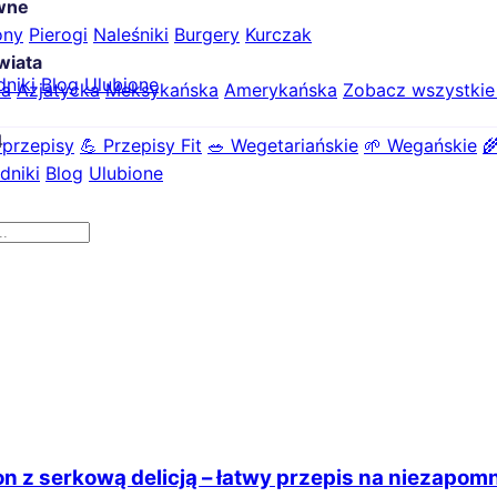
ówne
ony
Pierogi
Naleśniki
Burgery
Kurczak
wiata
dniki
Blog
Ulubione
ka
Azjatycka
Meksykańska
Amerykańska
Zobacz wszystki
4
 przepisy
💪 Przepisy Fit
🥗 Wegetariańskie
🌱 Wegańskie

dniki
Blog
Ulubione
z serkową delicją – łatwy przepis na niezapo