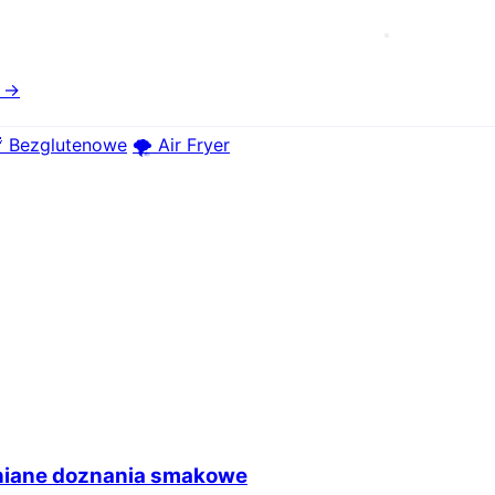
e →
 Bezglutenowe
🌪️ Air Fryer
mniane doznania smakowe