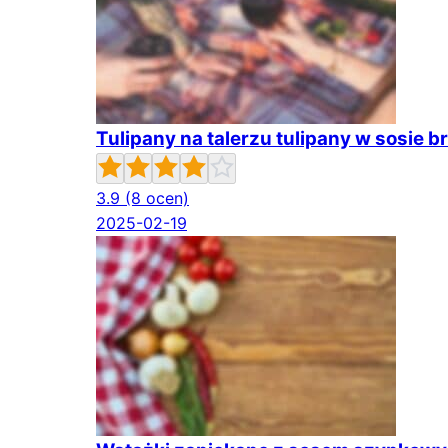
Tulipany na talerzu tulipany w sosie
3.9
(8 ocen)
2025-02-19