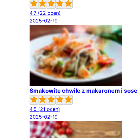
4.7
(22 ocen)
2025-02-19
Smakowite chwile z makaronem i so
4.5
(21 ocen)
2025-02-19