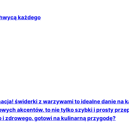
achwycą każdego
cja! świderki z warzywami to idealne danie na k
ych akcentów. to nie tylko szybki i prosty prze
 i zdrowego. gotowi na kulinarną przygodę?