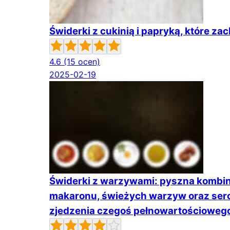
Świderki z cukinią i papryką, które z
4.6
(15 ocen)
2025-02-19
Świderki z warzywami: pyszna kombina
makaronu, świeżych warzyw oraz serow
zjedzenia czegoś pełnowartościowego