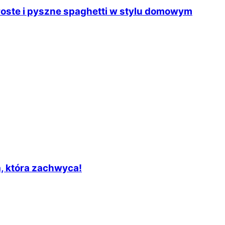
roste i pyszne spaghetti w stylu domowym
, która zachwyca!