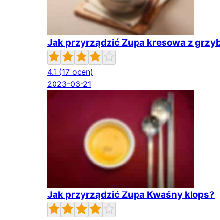
Jak przyrządzić Zupa kresowa z grz
4.1
(17 ocen)
2023-03-21
Jak przyrządzić Zupa Kwaśny klops?