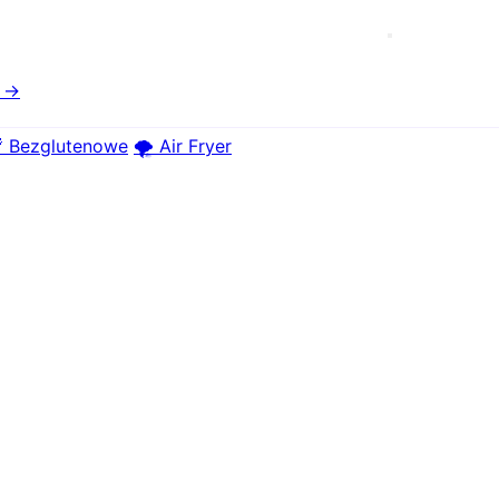
e →
 Bezglutenowe
🌪️ Air Fryer