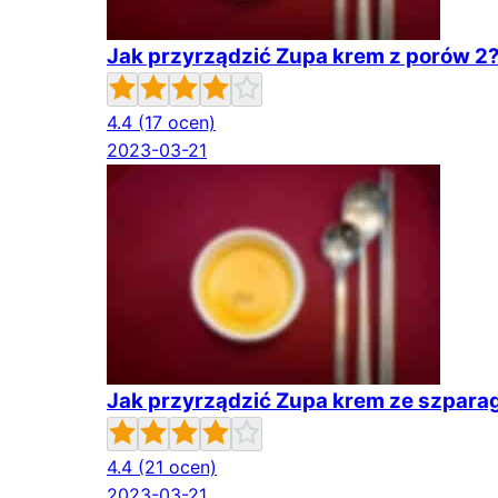
Jak przyrządzić Zupa krem z porów 2
4.4
(17 ocen)
2023-03-21
Jak przyrządzić Zupa krem ze szpar
4.4
(21 ocen)
2023-03-21