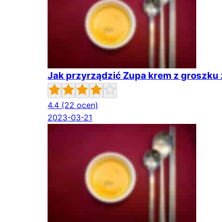
Jak przyrządzić Zupa krem z groszku 
4.4
(22 ocen)
2023-03-21