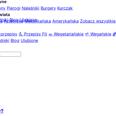
ówne
ony
Pierogi
Naleśniki
Burgery
Kurczak
wiata
dniki
Blog
Ulubione
ka
Azjatycka
Meksykańska
Amerykańska
Zobacz wszystki
 przepisy
💪 Przepisy Fit
🥗 Wegetariańskie
🌱 Wegańskie

dniki
Blog
Ulubione
w?