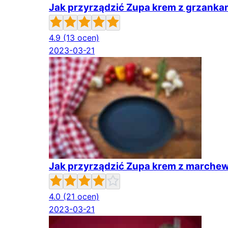
Jak przyrządzić Zupa krem z grzanka
4.9
(13 ocen)
2023-03-21
Jak przyrządzić Zupa krem z marchew
4.0
(21 ocen)
2023-03-21