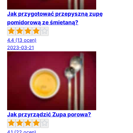
Jak przygotować przepyszną zupę
pomidorową ze śmietaną?
4.4
(13 ocen)
2023-03-21
Jak przyrządzić Zupa porowa?
4.1
(22 ocen)