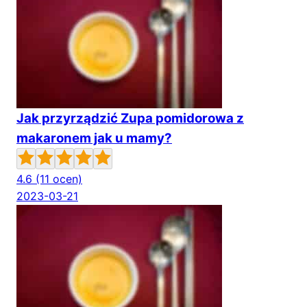
Jak przyrządzić Zupa pomidorowa z
makaronem jak u mamy?
4.6
(11 ocen)
2023-03-21