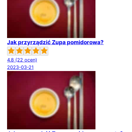
Jak przyrządzić Zupa pomidorowa?
4.8
(22 ocen)
2023-03-21