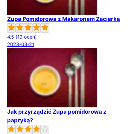
Zupa Pomidorowa z Makaronem Zacierka
4.5
(19 ocen)
2023-03-21
Jak przyrządzić Zupa pomidorowa z
papryką?