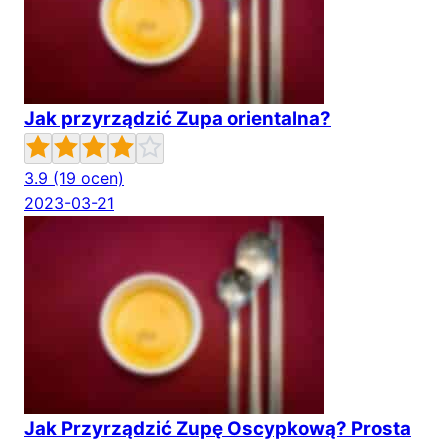
Jak przyrządzić Zupa orientalna?
3.9
(19 ocen)
2023-03-21
Jak Przyrządzić Zupę Oscypkową? Prosta