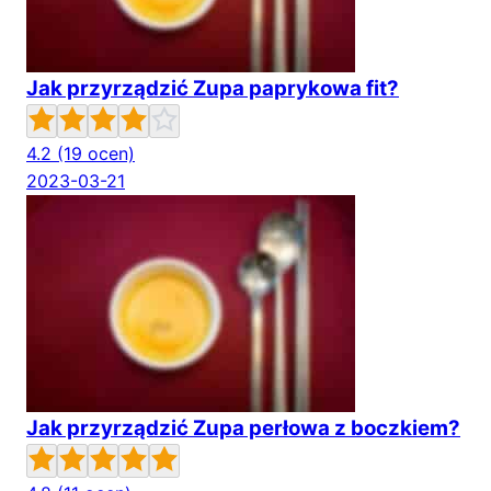
Jak przyrządzić Zupa paprykowa fit?
4.2
(19 ocen)
2023-03-21
Jak przyrządzić Zupa perłowa z boczkiem?