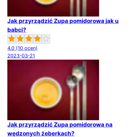
Jak przyrządzić Zupa pomidorowa jak u
babci?
4.0
(10 ocen)
2023-03-21
Jak przyrządzić Zupa pomidorowa na
wędzonych żeberkach?