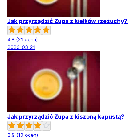
Jak przyrządzić Zupa z kiełków rzeżuchy?
4.8
(21 ocen)
2023-03-21
Jak przyrządzić Zupa z kiszoną kapustą?
3.9
(10 ocen)