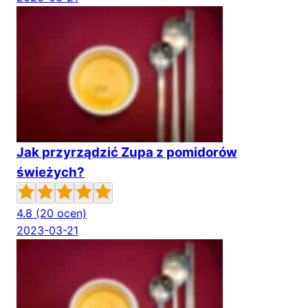
Jak przyrządzić Zupa z pomidorów
świeżych?
4.8
(20 ocen)
2023-03-21