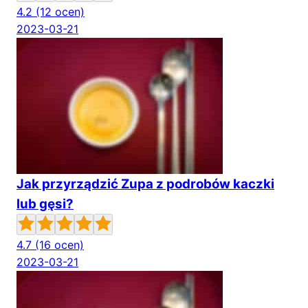
4.2
(12 ocen)
2023-03-21
Jak przyrządzić Zupa z podrobów kaczki
lub gęsi?
4.7
(16 ocen)
2023-03-21