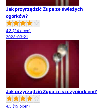
Jak przyrządzić Zupa ze świeżych
ogórków?
4.3
(24 ocen)
2023-03-21
Jak przyrządzić Zupa ze szczypiorkiem?
4.3
(15 ocen)