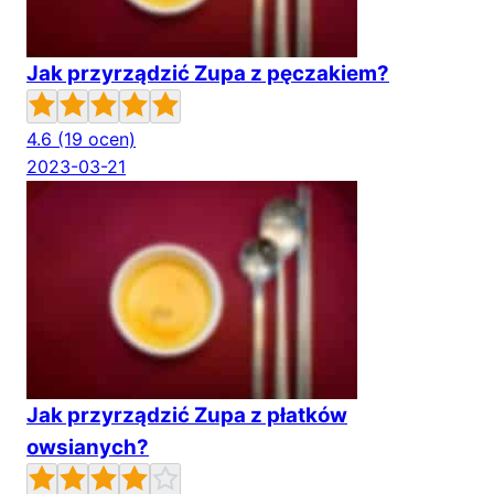
Jak przyrządzić Zupa z pęczakiem?
4.6
(19 ocen)
2023-03-21
Jak przyrządzić Zupa z płatków
owsianych?