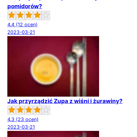
pomidorów?
4.4
(12 ocen)
2023-03-21
Jak przyrządzić Zupa z wiśni i żurawiny?
4.3
(23 ocen)
2023-03-21