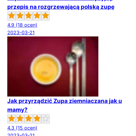
przepis na rozgrzewającą polską zupę
4.9
(18 ocen)
2023-03-21
Jak przyrządzić Zupa ziemniaczana jak u
mamy?
4.3
(15 ocen)
2023-03-21