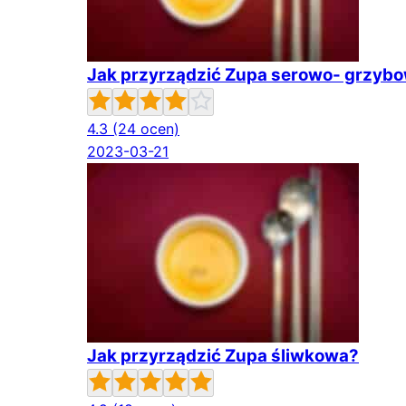
Jak przyrządzić Zupa serowo- grzyb
4.3
(24 ocen)
2023-03-21
Jak przyrządzić Zupa śliwkowa?