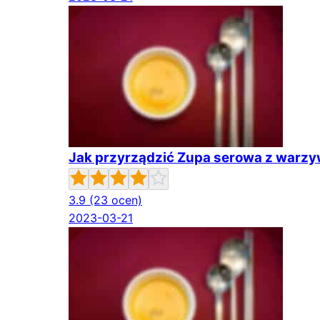
Jak przyrządzić Zupa serowa z warz
3.9
(23 ocen)
2023-03-21