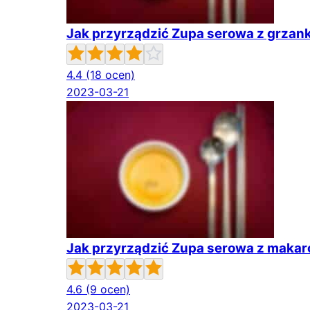
Jak przyrządzić Zupa serowa z grzan
4.4
(18 ocen)
2023-03-21
Jak przyrządzić Zupa serowa z maka
4.6
(9 ocen)
2023-03-21