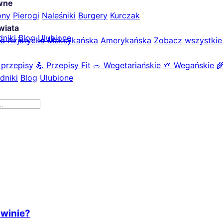
ówne
ony
Pierogi
Naleśniki
Burgery
Kurczak
wiata
dniki
Blog
Ulubione
ka
Azjatycka
Meksykańska
Amerykańska
Zobacz wszystki
 przepisy
💪 Przepisy Fit
🥗 Wegetariańskie
🌱 Wegańskie

dniki
Blog
Ulubione
 winie?