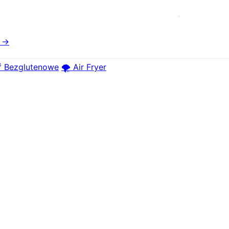
e →
 Bezglutenowe
🌪️ Air Fryer