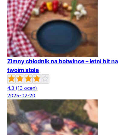
Zimny chłodnik na botwince – letni hit na
twoim stole
4.3
(13 ocen)
2025-02-20