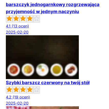
barszczyk jednogarnkowy rozgrzewająca
przyjemność w jednym naczyniu
4.1
(13 ocen)
2025-02-20
Szybki barszcz czerwony na twój stół
4.2
(19 ocen)
2025-02-20