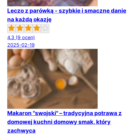
Leczo z parówką - szybkie i smaczne danie
na każdą okazję
4.3
(9 ocen)
2025-02-19
Makaron "swojski" – tradycyjna potrawa z
domowej kuchni domowy smak, który
zachwyca