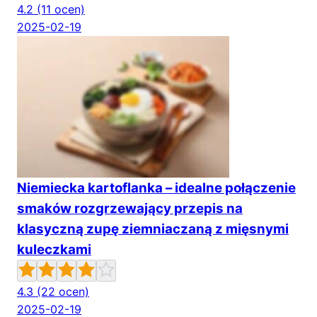
4.2
(11 ocen)
2025-02-19
Niemiecka kartoflanka – idealne połączenie
smaków rozgrzewający przepis na
klasyczną zupę ziemniaczaną z mięsnymi
kuleczkami
4.3
(22 ocen)
2025-02-19