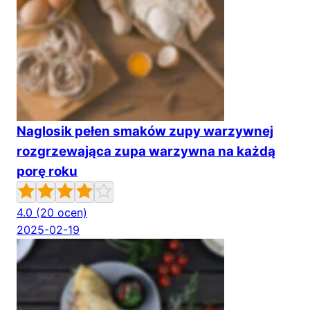
Naglosik pełen smaków zupy warzywnej
rozgrzewająca zupa warzywna na każdą
porę roku
4.0
(20 ocen)
2025-02-19