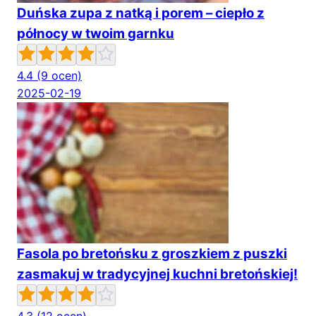
Duńska zupa z natką i porem – ciepło z
północy w twoim garnku
4.4
(9 ocen)
2025-02-19
Fasola po bretońsku z groszkiem z puszki
zasmakuj w tradycyjnej kuchni bretońskiej!