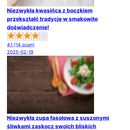
Niezwykła kwasińca z boczkiem
przekształć tradycję w smakowite
doświadczenie!
4.1
(14 ocen)
2025-02-19
Niezwykła zupa fasolowa z suszonymi
śliwkami zaskocz swoich bliskich