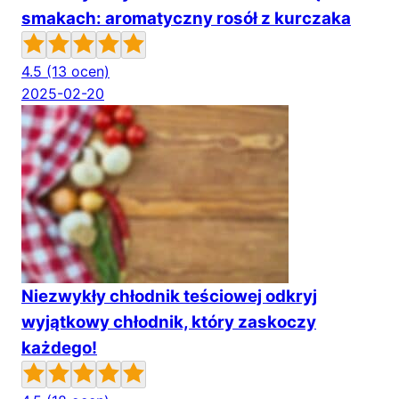
smakach: aromatyczny rosół z kurczaka
4.5
(13 ocen)
2025-02-20
Niezwykły chłodnik teściowej odkryj
wyjątkowy chłodnik, który zaskoczy
każdego!