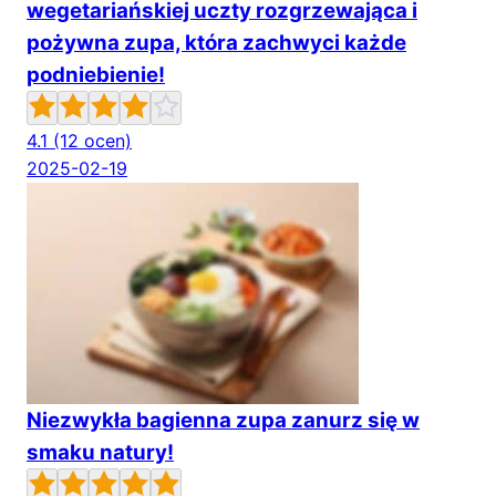
wegetariańskiej uczty rozgrzewająca i
pożywna zupa, która zachwyci każde
podniebienie!
4.1
(12 ocen)
2025-02-19
Niezwykła bagienna zupa zanurz się w
smaku natury!