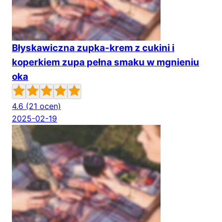
Błyskawiczna zupka-krem z cukini i
koperkiem zupa pełna smaku w mgnieniu
oka
4.6
(21 ocen)
2025-02-19