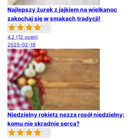
Najlepszy żurek z jajkiem na wielkanoc
zakochaj się w smakach tradycji!
4.2
(12 ocen)
2025-02-19
Niedzielny rokietz nezza rosół niedzielny:
komu nie skradnie serca?