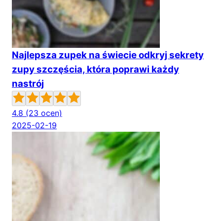
Najlepsza zupek na świecie odkryj sekrety
zupy szczęścia, która poprawi każdy
nastrój
4.8
(23 ocen)
2025-02-19