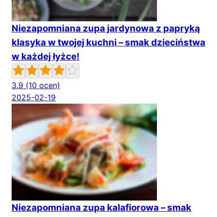
Niezapomniana zupa jardynowa z papryką
klasyka w twojej kuchni – smak dzieciństwa
w każdej łyżce!
3.9
(10 ocen)
2025-02-19
Niezapomniana zupa kalafiorowa – smak