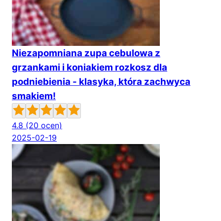
Niezapomniana zupa cebulowa z
grzankami i koniakiem rozkosz dla
podniebienia - klasyka, która zachwyca
smakiem!
4.8
(20 ocen)
2025-02-19