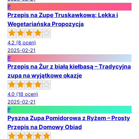
P
Przepis na Zupę Truskawkową: Lekka i
Wegetariańska Propozycja
4.2
(8 ocen)
2025-02-21
P
Przepis na Żur z białą kiełbasą – Tradycyjna
zupa na wyjątkowe okazje
4.0
(18 ocen)
2025-02-21
P
Pyszna Zupa Pomidorowa z Ryżem – Prosty
Przepis na Domowy Obiad