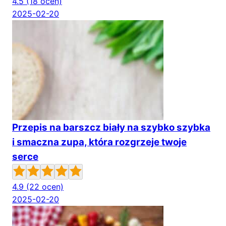
4.5
(18 ocen)
2025-02-20
Przepis na barszcz biały na szybko szybka
i smaczna zupa, która rozgrzeje twoje
serce
4.9
(22 ocen)
2025-02-20