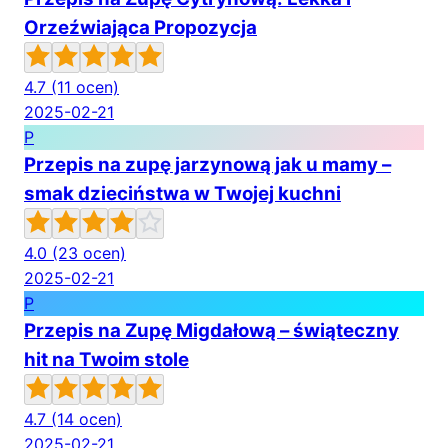
Orzeźwiająca Propozycja
4.7
(11 ocen)
2025-02-21
P
Przepis na zupę jarzynową jak u mamy –
smak dzieciństwa w Twojej kuchni
4.0
(23 ocen)
2025-02-21
P
Przepis na Zupę Migdałową – świąteczny
hit na Twoim stole
4.7
(14 ocen)
2025-02-21