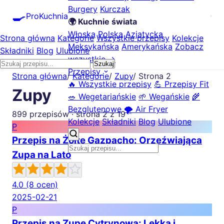
Burgery
Kurczak
🍳
ProKuchnia
🌍 Kuchnie świata
Włoska
Polska
Azjatycka
Strona główna
Kategorie
Wszystkie przepisy
Kolekcje
Meksykańska
Amerykańska
Zobacz
Składniki
Blog
Ulubione
wszystkie →
Szukaj
Przepisy
Strona główna
/
Kategorie
/
Zupy
/
Strona 2
🔥 Wszystkie przepisy
💪 Przepisy Fit
Zupy
🥗 Wegetariańskie
🌱 Wegańskie
🌾
Bezglutenowe
🌪️ Air Fryer
899 przepisów · strona 2 z 19
Kolekcje
Składniki
Blog
Ulubione
P
Przepis na Żółte Gazpacho: Orzeźwiająca
Zupa na Lato
4.0
(8 ocen)
2025-02-21
P
Przepis na Zupę Cytrynową: Lekka i