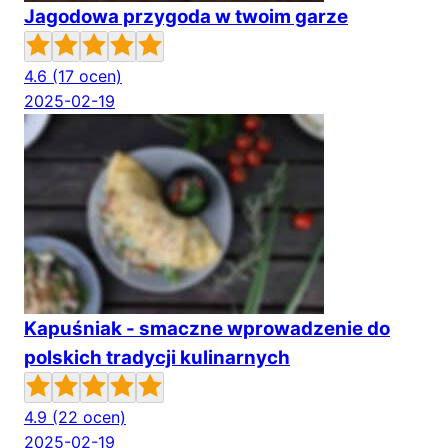
Jagodowa przygoda w twoim garze
4.6
(17 ocen)
2025-02-19
Kapuśniak - smaczne wprowadzenie do
polskich tradycji kulinarnych
4.9
(22 ocen)
2025-02-19