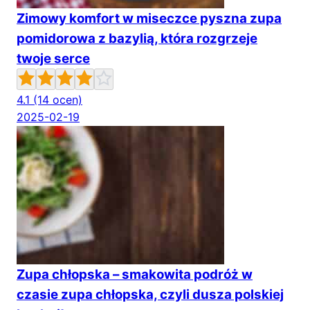
Zimowy komfort w miseczce pyszna zupa
pomidorowa z bazylią, która rozgrzeje
twoje serce
4.1
(14 ocen)
2025-02-19
Zupa chłopska – smakowita podróż w
czasie zupa chłopska, czyli dusza polskiej