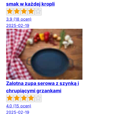
smak w każdej kropli
3.9
(18 ocen)
2025-02-19
Zalotna zupa serowa z szynką i
chrupiącymi grzankami
4.0
(15 ocen)
2025-02-19