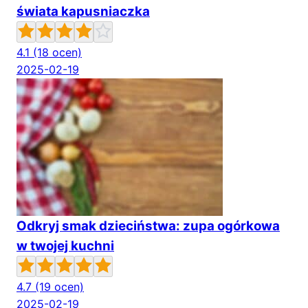
świata kapusniaczka
4.1
(18 ocen)
2025-02-19
Odkryj smak dzieciństwa: zupa ogórkowa
w twojej kuchni
4.7
(19 ocen)
2025-02-19