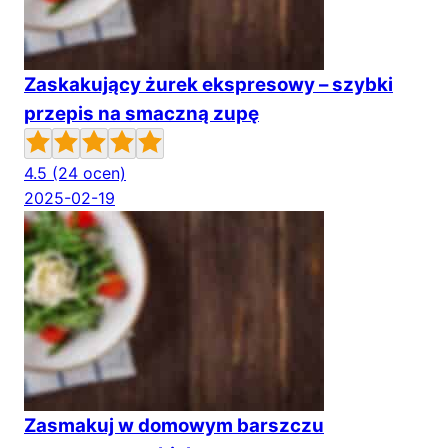
Zaskakujący żurek ekspresowy – szybki
przepis na smaczną zupę
4.5
(24 ocen)
2025-02-19
Zasmakuj w domowym barszczu