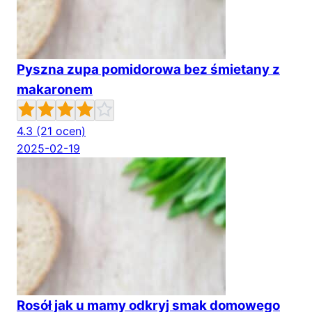
Pyszna zupa pomidorowa bez śmietany z
makaronem
4.3
(21 ocen)
2025-02-19
Rosół jak u mamy odkryj smak domowego