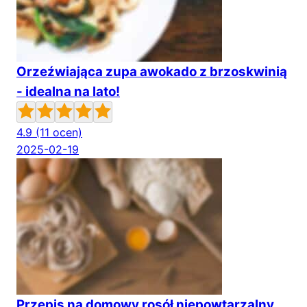
Orzeźwiająca zupa awokado z brzoskwinią
- idealna na lato!
4.9
(11 ocen)
2025-02-19
Przepis na domowy rosół niepowtarzalny