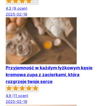
4.3
(9 ocen)
2025-02-19
Przyjemność w każdym łyżkowym kęsie
kremowa zupa z zacierkami, która
rozgrzeje twoje serce
4.9
(11 ocen)
2025-02-19