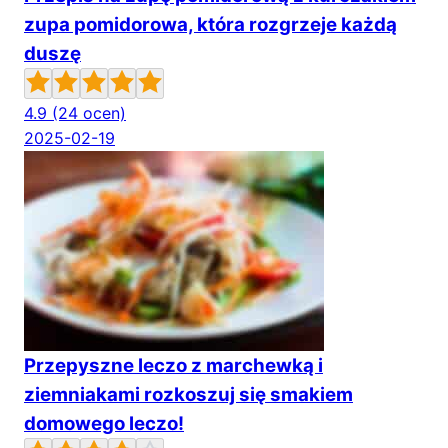
zupa pomidorowa, która rozgrzeje każdą
duszę
4.9
(24 ocen)
2025-02-19
Przepyszne leczo z marchewką i
ziemniakami rozkoszuj się smakiem
domowego leczo!