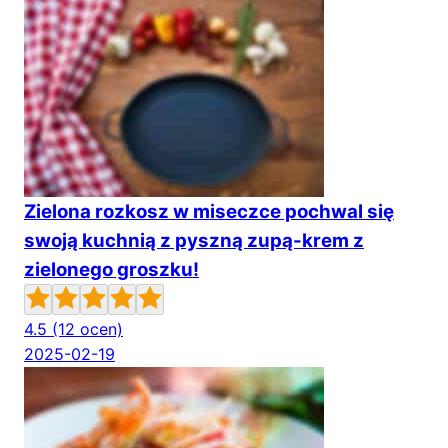
Zielona rozkosz w miseczce pochwal się
swoją kuchnią z pyszną zupą-krem z
zielonego groszku!
4.5
(12 ocen)
2025-02-19