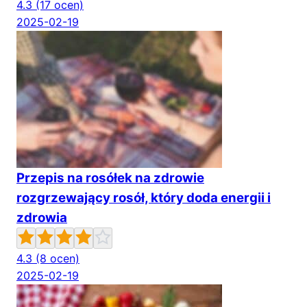
4.3
(17 ocen)
2025-02-19
Przepis na rosółek na zdrowie
rozgrzewający rosół, który doda energii i
zdrowia
4.3
(8 ocen)
2025-02-19