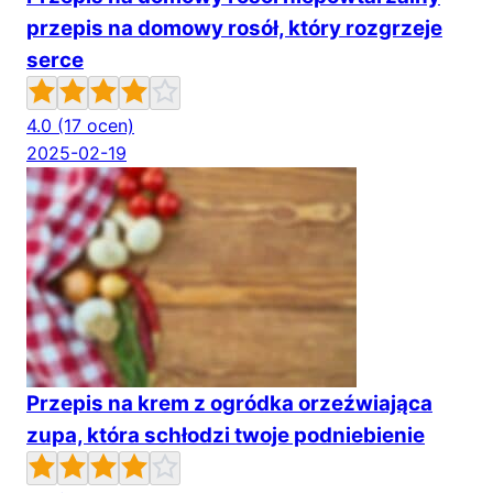
przepis na domowy rosół, który rozgrzeje
serce
4.0
(17 ocen)
2025-02-19
Przepis na krem z ogródka orzeźwiająca
zupa, która schłodzi twoje podniebienie