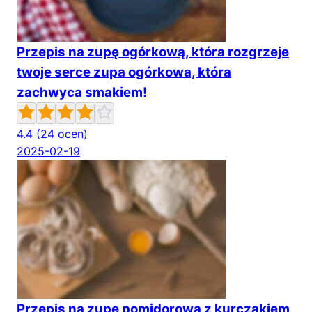
Przepis na zupę ogórkową, która rozgrzeje
twoje serce zupa ogórkowa, która
zachwyca smakiem!
4.4
(24 ocen)
2025-02-19
Przepis na zupę pomidorową z kurczakiem