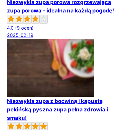
Niezwykła zupa porowa rozgrzewająca
zupa porowa - idealna na każdą pogodę!
4.0
(9 ocen)
2025-02-19
Niezwykła zupa z boćwiną i kapustą
pekińską pyszna zupa pełna zdrowia i
smaku!