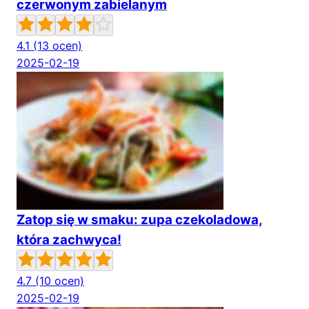
czerwonym zabielanym
4.1
(13 ocen)
2025-02-19
Zatop się w smaku: zupa czekoladowa,
która zachwyca!
4.7
(10 ocen)
2025-02-19