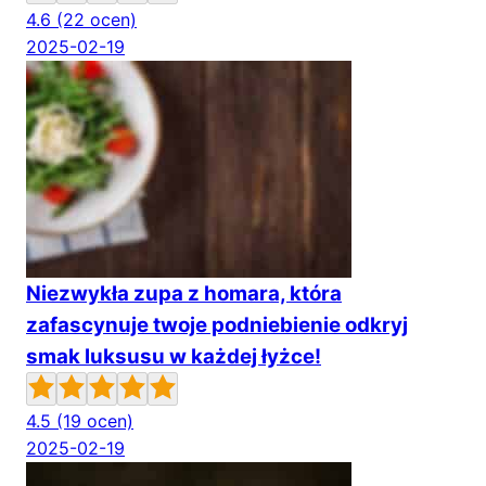
4.6
(22 ocen)
2025-02-19
Niezwykła zupa z homara, która
zafascynuje twoje podniebienie odkryj
smak luksusu w każdej łyżce!
4.5
(19 ocen)
2025-02-19