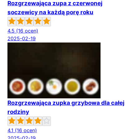
Rozgrzewająca zupa z czerwonej
soczewicy na każdą porę roku
4.5
(16 ocen)
2025-02-19
Rozgrzewająca zupka grzybowa dla całej
rodziny
4.1
(16 ocen)
2025-02-19