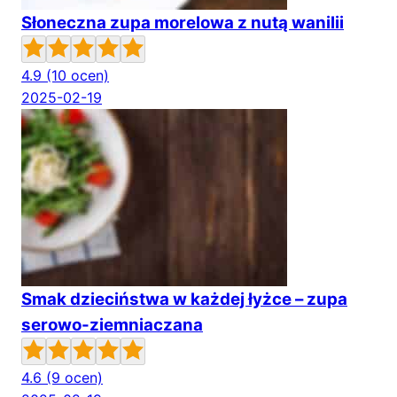
Słoneczna zupa morelowa z nutą wanilii
4.9
(10 ocen)
2025-02-19
Smak dzieciństwa w każdej łyżce – zupa
serowo-ziemniaczana
4.6
(9 ocen)