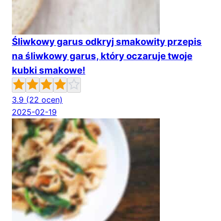
Śliwkowy garus odkryj smakowity przepis
na śliwkowy garus, który oczaruje twoje
kubki smakowe!
3.9
(22 ocen)
2025-02-19