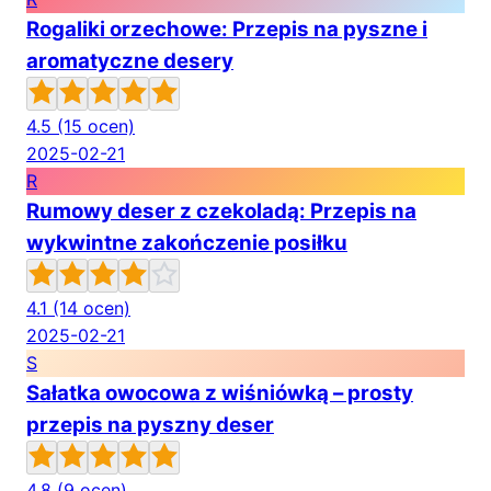
Rogaliki orzechowe: Przepis na pyszne i
aromatyczne desery
4.5
(15 ocen)
2025-02-21
R
Rumowy deser z czekoladą: Przepis na
wykwintne zakończenie posiłku
4.1
(14 ocen)
2025-02-21
S
Sałatka owocowa z wiśniówką – prosty
przepis na pyszny deser
4.8
(9 ocen)