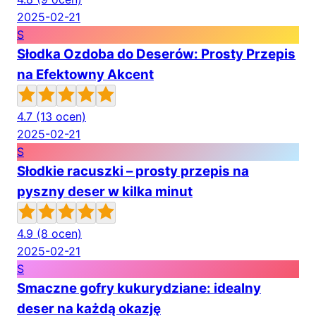
2025-02-21
S
Słodka Ozdoba do Deserów: Prosty Przepis
na Efektowny Akcent
4.7
(13 ocen)
2025-02-21
S
Słodkie racuszki – prosty przepis na
pyszny deser w kilka minut
4.9
(8 ocen)
2025-02-21
S
Smaczne gofry kukurydziane: idealny
deser na każdą okazję