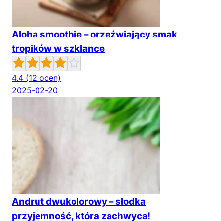
Aloha smoothie – orzeźwiający smak
tropików w szklance
4.4
(12 ocen)
2025-02-20
Andrut dwukolorowy – słodka
przyjemność, która zachwyca!