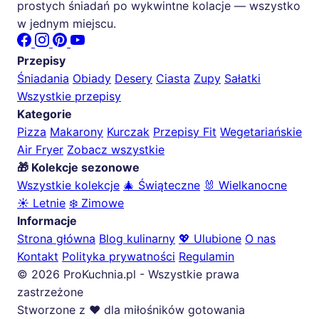
prostych śniadań po wykwintne kolacje — wszystko
w jednym miejscu.
Przepisy
Śniadania
Obiady
Desery
Ciasta
Zupy
Sałatki
Wszystkie przepisy
Kategorie
Pizza
Makarony
Kurczak
Przepisy Fit
Wegetariańskie
Air Fryer
Zobacz wszystkie
🎁 Kolekcje sezonowe
Wszystkie kolekcje
🎄 Świąteczne
🐰 Wielkanocne
☀️ Letnie
❄️ Zimowe
Informacje
Strona główna
Blog kulinarny
💖 Ulubione
O nas
Kontakt
Polityka prywatności
Regulamin
© 2026 ProKuchnia.pl - Wszystkie prawa
zastrzeżone
Stworzone z ❤️ dla miłośników gotowania