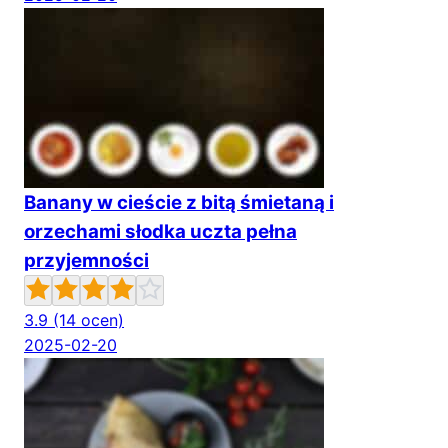
Banany w cieście z bitą śmietaną i
orzechami słodka uczta pełna
przyjemności
3.9
(14 ocen)
2025-02-20