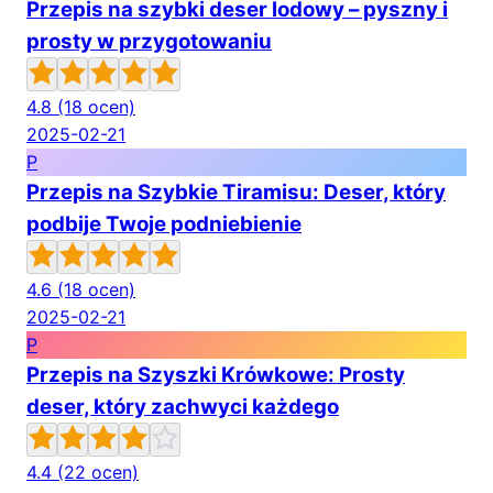
Przepis na szybki deser lodowy – pyszny i
prosty w przygotowaniu
4.8
(18 ocen)
2025-02-21
P
Przepis na Szybkie Tiramisu: Deser, który
podbije Twoje podniebienie
4.6
(18 ocen)
2025-02-21
P
Przepis na Szyszki Krówkowe: Prosty
deser, który zachwyci każdego
4.4
(22 ocen)