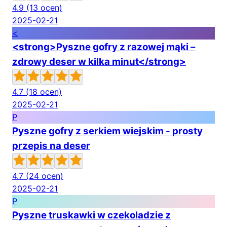
4.9
(13 ocen)
2025-02-21
<
<strong>Pyszne gofry z razowej mąki –
zdrowy deser w kilka minut</strong>
4.7
(18 ocen)
2025-02-21
P
Pyszne gofry z serkiem wiejskim - prosty
przepis na deser
4.7
(24 ocen)
2025-02-21
P
Pyszne truskawki w czekoladzie z