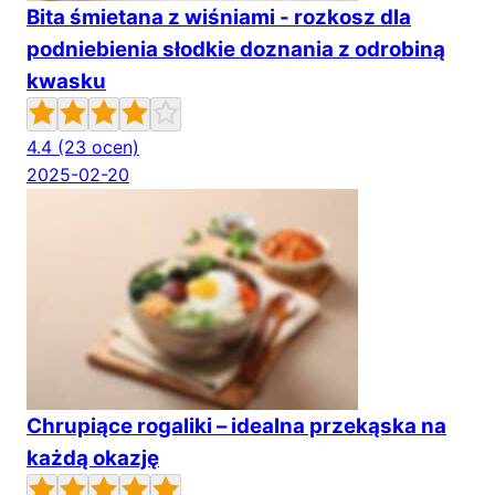
Bita śmietana z wiśniami - rozkosz dla
podniebienia słodkie doznania z odrobiną
kwasku
4.4
(23 ocen)
2025-02-20
Chrupiące rogaliki – idealna przekąska na
każdą okazję