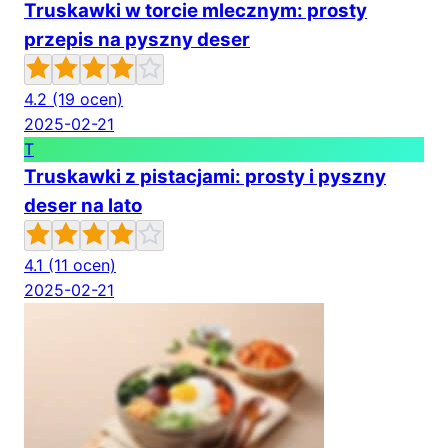
Truskawki w torcie mlecznym: prosty
przepis na pyszny deser
4.2
(19 ocen)
2025-02-21
T
Truskawki z pistacjami: prosty i pyszny
deser na lato
4.1
(11 ocen)
2025-02-21