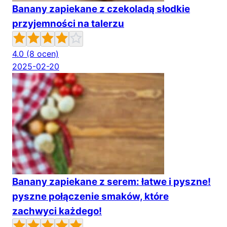
Banany zapiekane z czekoladą słodkie
przyjemności na talerzu
4.0
(8 ocen)
2025-02-20
Banany zapiekane z serem: łatwe i pyszne!
pyszne połączenie smaków, które
zachwyci każdego!