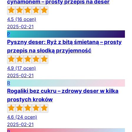
cynamonem – prosty przepis na deser
4.5
(16 ocen)
2025-02-21
P
Pyszny deser: Ryż z bitą śmietaną – prosty
przepis na słodką przyjemność
4.9
(17 ocen)
2025-02-21
R
Rogaliki bez cukru – zdrowy deser w kilka
prostych kroków
4.6
(24 ocen)
2025-02-21
R