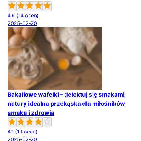
4.9
(14 ocen)
2025-02-20
Bakaliowe wafelki – delektuj się smakami
natury idealna przekąska dla miłośników
smaku i zdrowia
4.1
(19 ocen)
2025-02-20