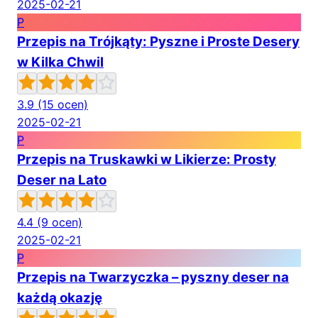
2025-02-21
P
Przepis na Trójkąty: Pyszne i Proste Desery
w Kilka Chwil
3.9
(15 ocen)
2025-02-21
P
Przepis na Truskawki w Likierze: Prosty
Deser na Lato
4.4
(9 ocen)
2025-02-21
P
Przepis na Twarzyczka – pyszny deser na
każdą okazję