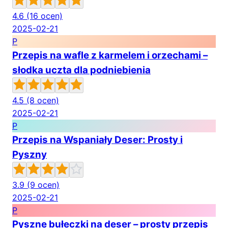
4.6
(16 ocen)
2025-02-21
P
Przepis na wafle z karmelem i orzechami –
słodka uczta dla podniebienia
4.5
(8 ocen)
2025-02-21
P
Przepis na Wspaniały Deser: Prosty i
Pyszny
3.9
(9 ocen)
2025-02-21
P
Pyszne bułeczki na deser – prosty przepis