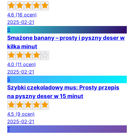
4.6
(16 ocen)
2025-02-21
S
Smażone banany – prosty i pyszny deser w
kilka minut
4.0
(11 ocen)
2025-02-21
S
Szybki czekoladowy mus: Prosty przepis
na pyszny deser w 15 minut
4.5
(9 ocen)
2025-02-21
T