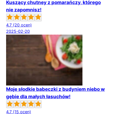
Kuszący chutney z pomarańczy, którego
nie zapomnisz!
4.7
(20 ocen)
2025-02-20
Moje słodkie babeczki z budyniem niebo w
gębie dla małych łasuchów!
4.7
(15 ocen)