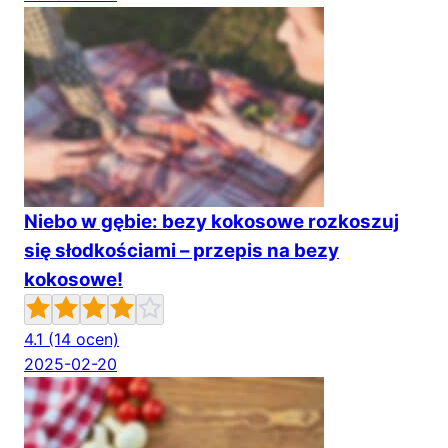
Niebo w gębie: bezy kokosowe rozkoszuj
się słodkościami – przepis na bezy
kokosowe!
4.1
(14 ocen)
2025-02-20