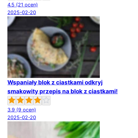
4.5
(21 ocen)
2025-02-20
Wspaniały blok z ciastkami odkryj
smakowity przepis na blok z ciastkami!
3.9
(9 ocen)
2025-02-20