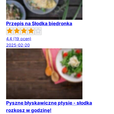
Przepis na Słodka biedronka
4.4
(19 ocen)
2025-02-20
Pyszne błyskawiczne ptysie - słodka
rozkosz w godzinę!