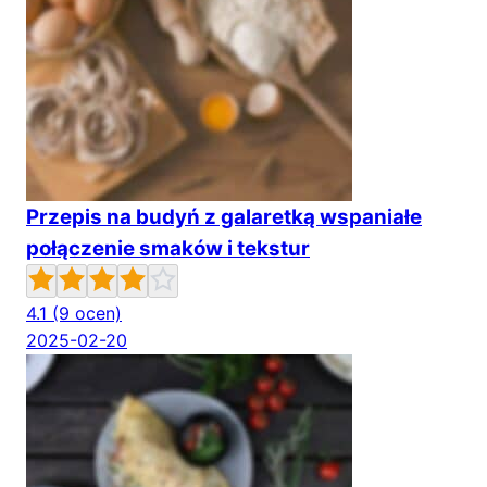
Przepis na budyń z galaretką wspaniałe
połączenie smaków i tekstur
4.1
(9 ocen)
2025-02-20