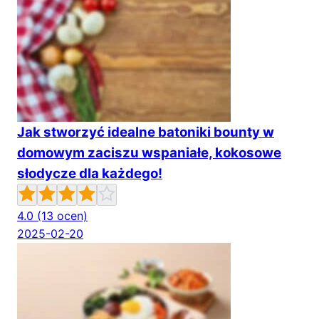
Jak stworzyć idealne batoniki bounty w
domowym zaciszu wspaniałe, kokosowe
słodycze dla każdego!
4.0
(13 ocen)
2025-02-20