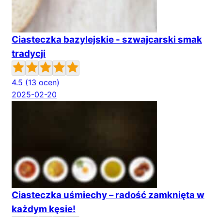
Ciasteczka bazylejskie - szwajcarski smak
tradycji
4.5
(13 ocen)
2025-02-20
Ciasteczka uśmiechy – radość zamknięta w
każdym kęsie!