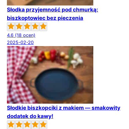
Słodka przyjemność pod chmurką:
biszkoptowiec bez pieczenia
4.6
(18 ocen)
2025-02-20
Słodkie biszkopciki z makiem — smakowity
dodatek do kawy!