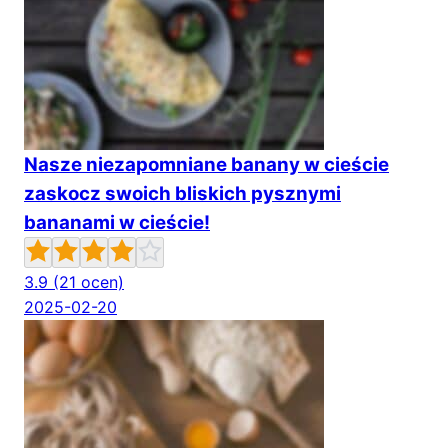
Nasze niezapomniane banany w cieście
zaskocz swoich bliskich pysznymi
bananami w cieście!
3.9
(21 ocen)
2025-02-20