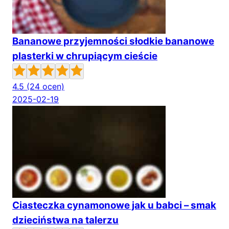
Bananowe przyjemności słodkie bananowe
plasterki w chrupiącym cieście
4.5
(24 ocen)
2025-02-19
Ciasteczka cynamonowe jak u babci – smak
dzieciństwa na talerzu