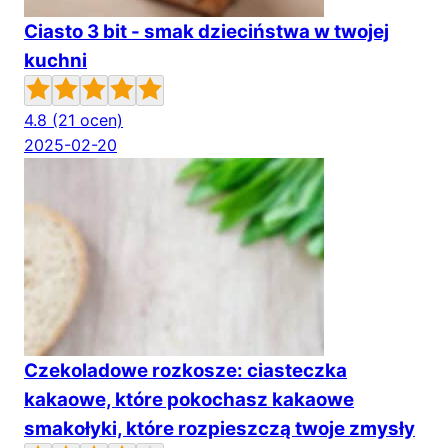
Ciasto 3 bit - smak dzieciństwa w twojej
kuchni
4.8
(21 ocen)
2025-02-20
Czekoladowe rozkosze: ciasteczka
kakaowe, które pokochasz kakaowe
smakołyki, które rozpieszczą twoje zmysły