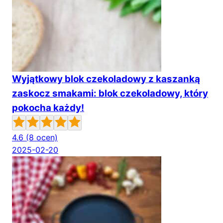
Wyjątkowy blok czekoladowy z kaszanką
zaskocz smakami: blok czekoladowy, który
pokocha każdy!
4.6
(8 ocen)
2025-02-20