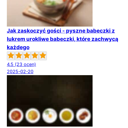
Jak zaskoczyć gości - pyszne babeczki z
lukrem urokliwe babeczki, które zachwycą
każdego
4.5
(23 ocen)
2025-02-20