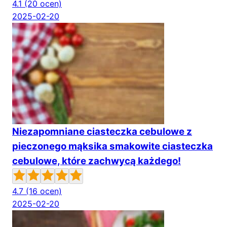
4.1
(20 ocen)
2025-02-20
Niezapomniane ciasteczka cebulowe z
pieczonego mąksika smakowite ciasteczka
cebulowe, które zachwycą każdego!
4.7
(16 ocen)
2025-02-20