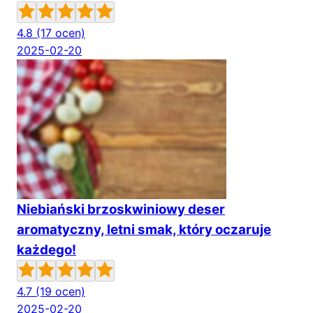
4.8
(17 ocen)
2025-02-20
Niebiański brzoskwiniowy deser
aromatyczny, letni smak, który oczaruje
każdego!
4.7
(19 ocen)
2025-02-20