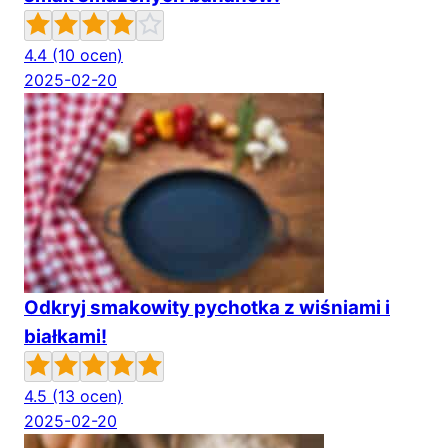
4.4
(10 ocen)
2025-02-20
Odkryj smakowity pychotka z wiśniami i
białkami!
4.5
(13 ocen)
2025-02-20