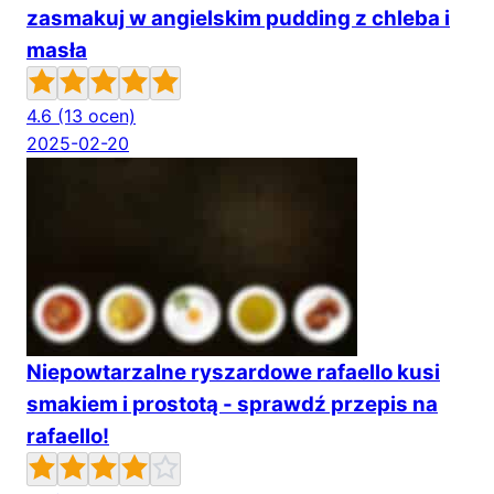
zasmakuj w angielskim pudding z chleba i
masła
4.6
(13 ocen)
2025-02-20
Niepowtarzalne ryszardowe rafaello kusi
smakiem i prostotą - sprawdź przepis na
rafaello!