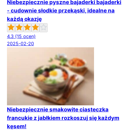
Niebezpiecznie pyszne bajaderki bajaderki
- cudownie słodkie przekąski, idealne na
każdą okazję
4.3
(15 ocen)
2025-02-20
Niebezpiecznie smakowite ciasteczka
francukie z jabłkiem rozkoszuj się każdym
kęsem!