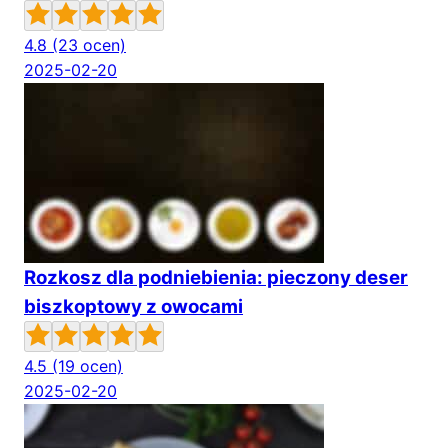
4.8
(23 ocen)
2025-02-20
Rozkosz dla podniebienia: pieczony deser
biszkoptowy z owocami
4.5
(19 ocen)
2025-02-20