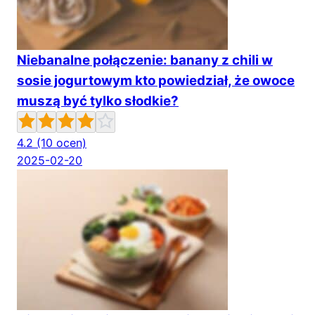
Niebanalne połączenie: banany z chili w
sosie jogurtowym kto powiedział, że owoce
muszą być tylko słodkie?
4.2
(10 ocen)
2025-02-20