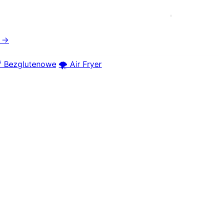
e →
 Bezglutenowe
🌪️ Air Fryer