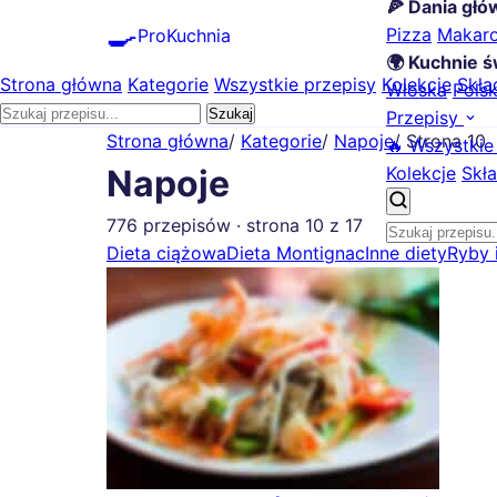
🍕 Dania gł
🍳
Pizza
Makar
ProKuchnia
🌍 Kuchnie ś
Strona główna
Kategorie
Wszystkie przepisy
Kolekcje
Skła
Włoska
Pols
Szukaj
Przepisy
Strona główna
/
Kategorie
/
Napoje
/
Strona 10
🔥 Wszystkie
Kolekcje
Skła
Napoje
776 przepisów · strona 10 z 17
Dieta ciążowa
Dieta Montignac
Inne diety
Ryby 