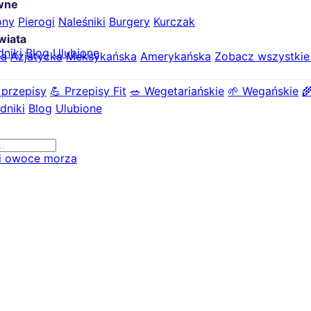
ówne
ony
Pierogi
Naleśniki
Burgery
Kurczak
wiata
dniki
Blog
Ulubione
ka
Azjatycka
Meksykańska
Amerykańska
Zobacz wszystki
 przepisy
💪 Przepisy Fit
🥗 Wegetariańskie
🌱 Wegańskie

dniki
Blog
Ulubione
i owoce morza