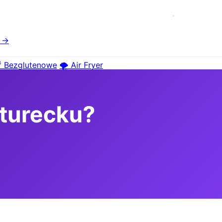
e →
 Bezglutenowe
🌪️ Air Fryer
 turecku?