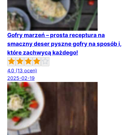
Gofry marzeń – prosta receptura na
smaczny deser pyszne gofry na sposób i,
które zachwycą każdego!
4.0
(13 ocen)
2025-02-19