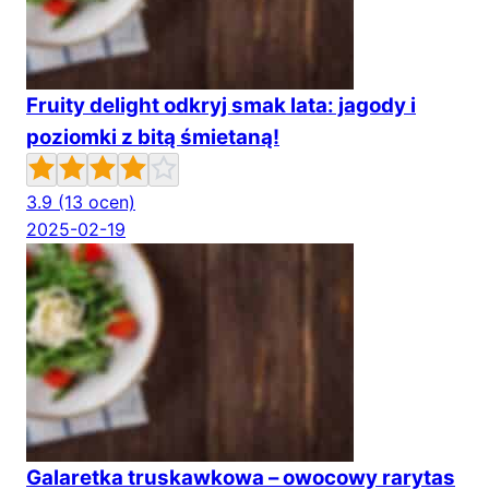
Fruity delight odkryj smak lata: jagody i
poziomki z bitą śmietaną!
3.9
(13 ocen)
2025-02-19
Galaretka truskawkowa – owocowy rarytas