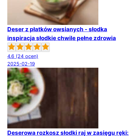
Deser z płatków owsianych - słodka
inspiracja słodkie chwile pełne zdrowia
4.6
(24 ocen)
2025-02-19
Deserowa rozkosz słodki raj w zasięgu ręki: