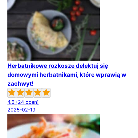
Herbatnikowe rozkosze delektuj się
domowymi herbatnikami, które wprawią w
zachwyt!
4.6
(24 ocen)
2025-02-19