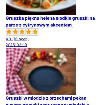
Gruszka piękna helena słodkie gruszki na
parze z cytrynowym akcentem
4.9
(10 ocen)
2025-02-19
Gruszki w miodzie z orzechami pekan
pyszne gruszki zanurzone w miodzie z