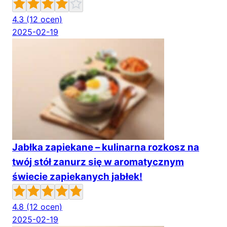
4.3
(12 ocen)
2025-02-19
Jabłka zapiekane – kulinarna rozkosz na
twój stół zanurz się w aromatycznym
świecie zapiekanych jabłek!
4.8
(12 ocen)
2025-02-19