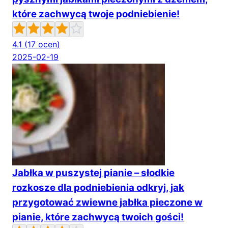
które zachwycą twoje podniebienie!
4.1
(17 ocen)
2025-02-19
Jabłka w puszystej pianie – słodkie
rozkosze dla podniebienia odkryj, jak
przygotować zwiewne jabłka pieczone w
pianie, które zachwycą twoich gości!