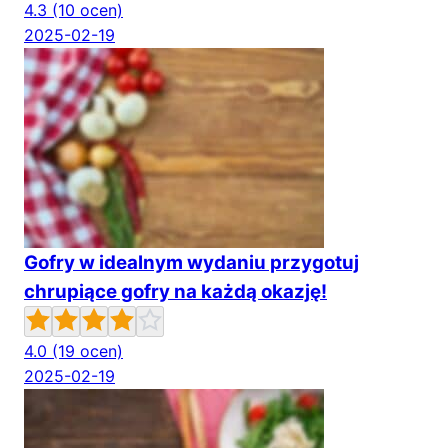
4.3
(10 ocen)
2025-02-19
Gofry w idealnym wydaniu przygotuj
chrupiące gofry na każdą okazję!
4.0
(19 ocen)
2025-02-19