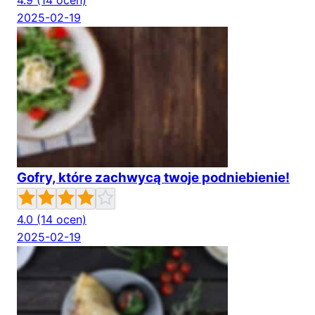
4.9
(14 ocen)
2025-02-19
Gofry, które zachwycą twoje podniebienie!
4.0
(14 ocen)
2025-02-19