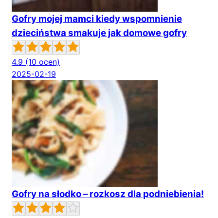
Gofry mojej mamci kiedy wspomnienie
dzieciństwa smakuje jak domowe gofry
4.9
(10 ocen)
2025-02-19
Gofry na słodko – rozkosz dla podniebienia!