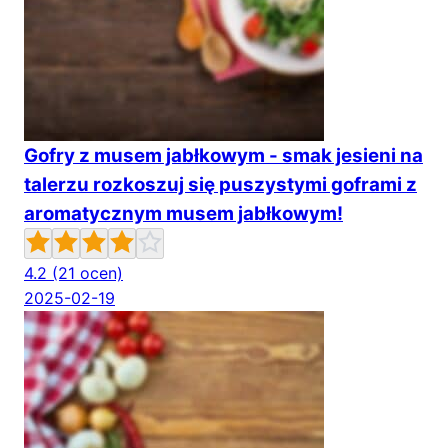
Gofry z musem jabłkowym - smak jesieni na
talerzu rozkoszuj się puszystymi goframi z
aromatycznym musem jabłkowym!
4.2
(21 ocen)
2025-02-19