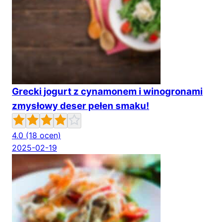
Grecki jogurt z cynamonem i winogronami
zmysłowy deser pełen smaku!
4.0
(18 ocen)
2025-02-19