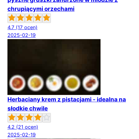
chrupiącymi orzechami
4.7
(17 ocen)
2025-02-19
Herbaciany krem z pistacjami - idealna na
słodkie chwile
4.2
(21 ocen)
2025-02-19