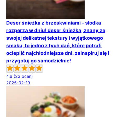
Deser śnieżka z brzoskwiniami – słodka
rozperza w dniu! deser śnieżka, znany ze
swojej delikatnej tekstury i wyjątkowego
smaku, to jedno z tych dań, które potrafi
ocieplić najchłodniejsze dni. zainspiruj się i
przygotuj go samodzielnie!
4.6
(23 ocen)
2025-02-19