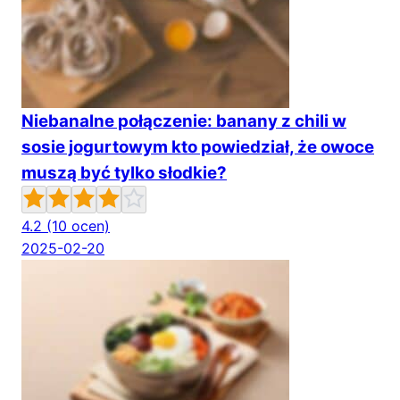
Niebanalne połączenie: banany z chili w
sosie jogurtowym kto powiedział, że owoce
muszą być tylko słodkie?
4.2
(10 ocen)
2025-02-20