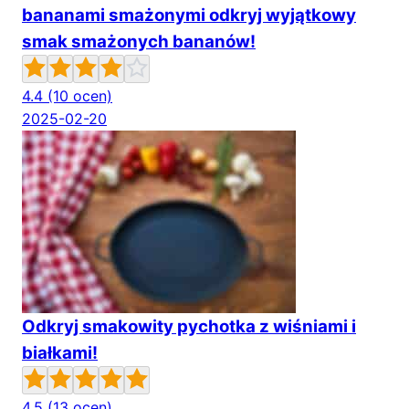
bananami smażonymi odkryj wyjątkowy
smak smażonych bananów!
4.4
(10 ocen)
2025-02-20
Odkryj smakowity pychotka z wiśniami i
białkami!
4.5
(13 ocen)