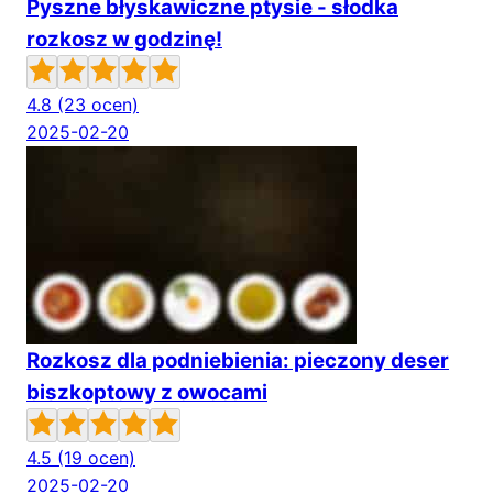
Pyszne błyskawiczne ptysie - słodka
rozkosz w godzinę!
4.8
(23 ocen)
2025-02-20
Rozkosz dla podniebienia: pieczony deser
biszkoptowy z owocami
4.5
(19 ocen)
2025-02-20