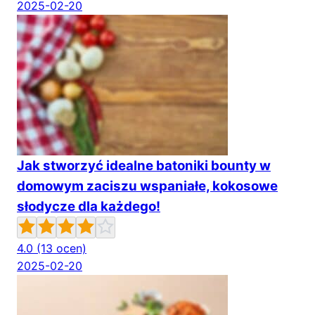
2025-02-20
Jak stworzyć idealne batoniki bounty w
domowym zaciszu wspaniałe, kokosowe
słodycze dla każdego!
4.0
(13 ocen)
2025-02-20