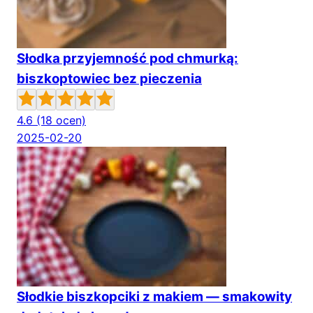
Słodka przyjemność pod chmurką:
biszkoptowiec bez pieczenia
4.6
(18 ocen)
2025-02-20
Słodkie biszkopciki z makiem — smakowity