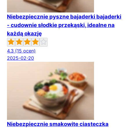
Niebezpiecznie pyszne bajaderki bajaderki
- cudownie słodkie przekąski, idealne na
każdą okazję
4.3
(15 ocen)
2025-02-20
Niebezpiecznie smakowite ciasteczka