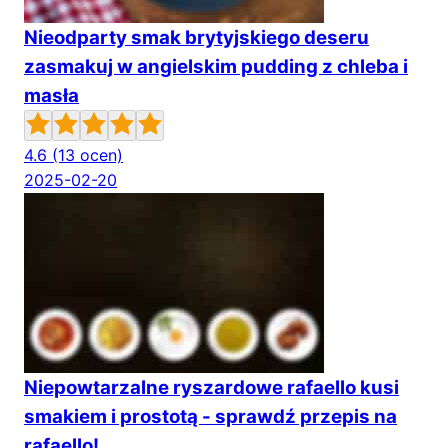
Nieodparty smak brytyjskiego deseru
zasmakuj w angielskim pudding z chleba i
masła
4.6
(13 ocen)
2025-02-20
Niepowtarzalne ryszardowe rafaello kusi
smakiem i prostotą - sprawdź przepis na
rafaello!