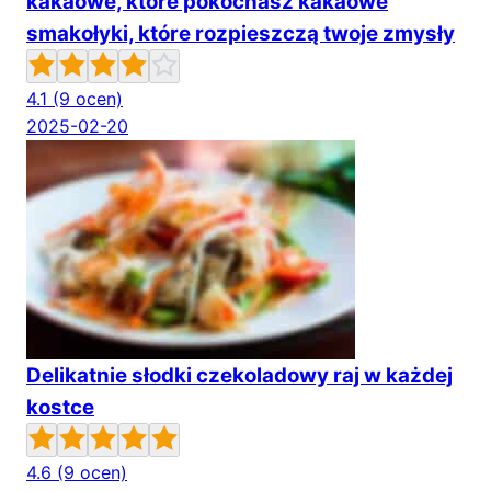
kakaowe, które pokochasz kakaowe
smakołyki, które rozpieszczą twoje zmysły
4.1
(9 ocen)
2025-02-20
Delikatnie słodki czekoladowy raj w każdej
kostce
4.6
(9 ocen)