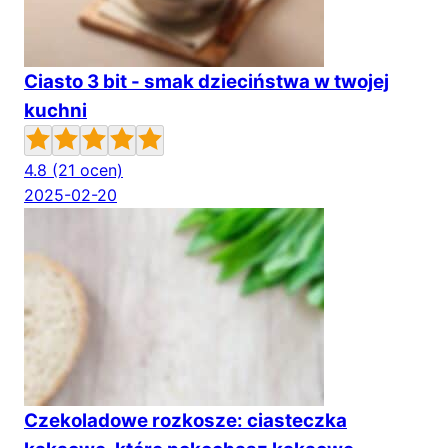
Ciasto 3 bit - smak dzieciństwa w twojej
kuchni
4.8
(21 ocen)
2025-02-20
Czekoladowe rozkosze: ciasteczka