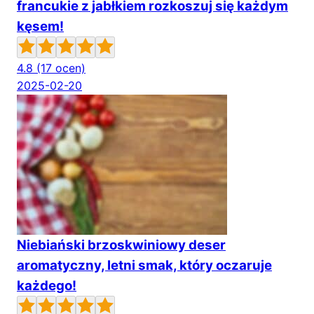
francukie z jabłkiem rozkoszuj się każdym
kęsem!
4.8
(17 ocen)
2025-02-20
Niebiański brzoskwiniowy deser
aromatyczny, letni smak, który oczaruje
każdego!