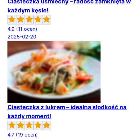
Ciasteczka uśmiechy – radość zamknięta w
każdym kęsie!
4.9
(11 ocen)
2025-02-20
Ciasteczka z lukrem – idealna słodkość na
każdy moment!
4.7
(19 ocen)