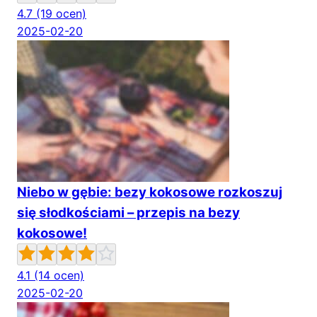
4.7
(19 ocen)
2025-02-20
Niebo w gębie: bezy kokosowe rozkoszuj
się słodkościami – przepis na bezy
kokosowe!
4.1
(14 ocen)
2025-02-20