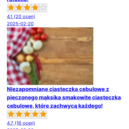
4.1
(20 ocen)
2025-02-20
Niezapomniane ciasteczka cebulowe z
pieczonego mąksika smakowite ciasteczka
cebulowe, które zachwycą każdego!
4.7
(16 ocen)