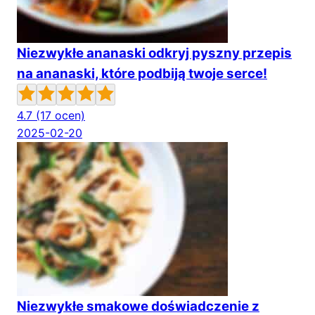
Niezwykłe ananaski odkryj pyszny przepis
na ananaski, które podbiją twoje serce!
4.7
(17 ocen)
2025-02-20
Niezwykłe smakowe doświadczenie z