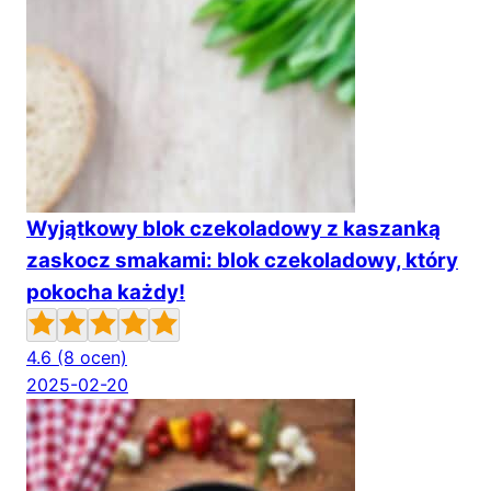
Wyjątkowy blok czekoladowy z kaszanką
zaskocz smakami: blok czekoladowy, który
pokocha każdy!
4.6
(8 ocen)
2025-02-20