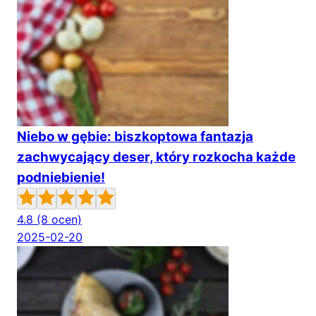
Niebo w gębie: biszkoptowa fantazja
zachwycający deser, który rozkocha każde
podniebienie!
4.8
(8 ocen)
2025-02-20