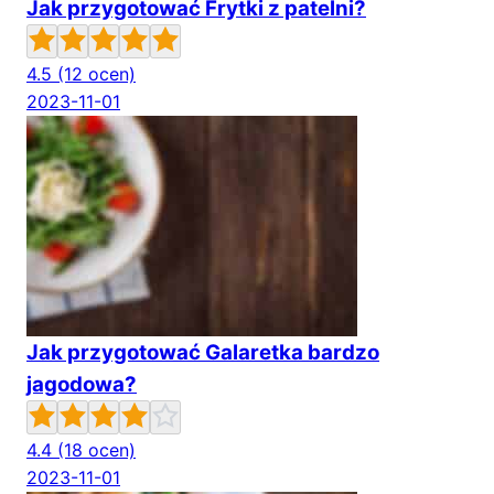
Jak przygotować Frytki z patelni?
4.5
(12 ocen)
2023-11-01
Jak przygotować Galaretka bardzo
jagodowa?
4.4
(18 ocen)
2023-11-01