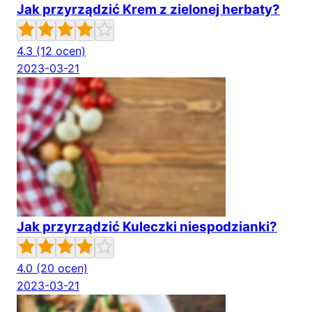
Jak przyrządzić Krem z zielonej herbaty?
4.3
(12 ocen)
2023-03-21
Jak przyrządzić Kuleczki niespodzianki?
4.0
(20 ocen)
2023-03-21