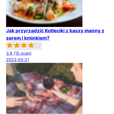
Jak przyrządzić Kotleciki z kaszy manny z
serem i kminkiem?
3.9
(15 ocen)
2023-03-21