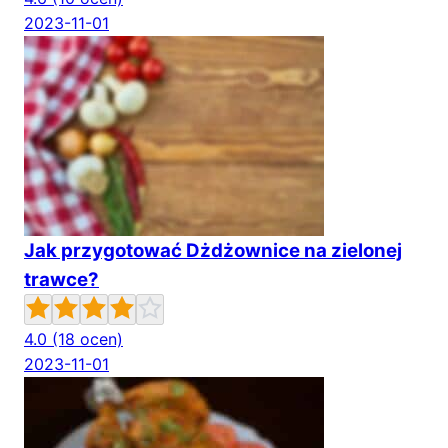
2023-11-01
Jak przygotować Dżdżownice na zielonej
trawce?
4.0
(18 ocen)
2023-11-01