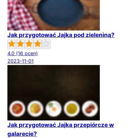
Jak przygotować Jajka pod zieleniną?
4.0
(16 ocen)
2023-11-01
Jak przygotować Jajka przepiórcze w
galarecie?