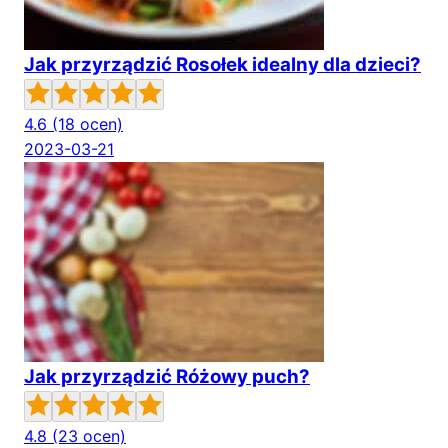
Jak przyrządzić Rosołek idealny dla dzieci?
4.6
(18 ocen)
2023-03-21
Jak przyrządzić Różowy puch?
4.8
(23 ocen)