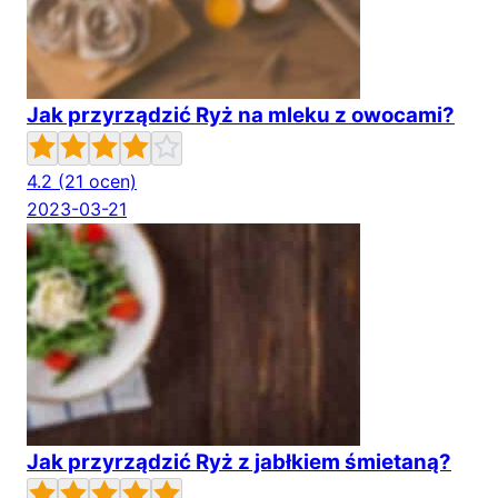
Jak przyrządzić Ryż na mleku z owocami?
4.2
(21 ocen)
2023-03-21
Jak przyrządzić Ryż z jabłkiem śmietaną?