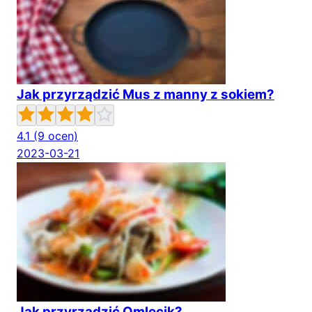
Jak przyrządzić Mus z manny z sokiem?
4.1
(9 ocen)
2023-03-21
Jak przyrządzić Omlecik?