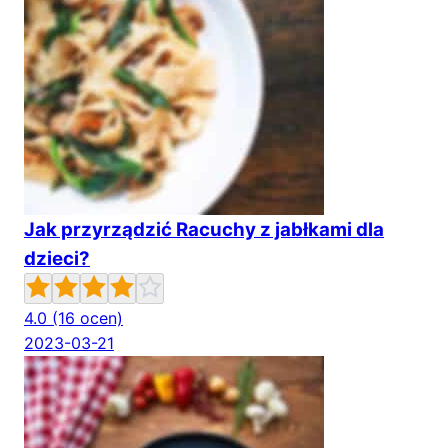
Jak przyrządzić Racuchy z jabłkami dla
dzieci?
4.0
(16 ocen)
2023-03-21