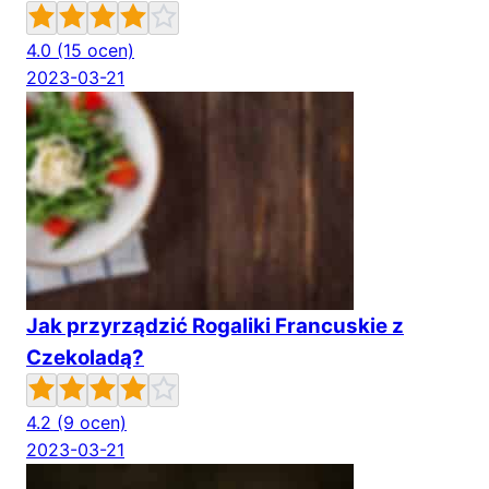
4.0
(15 ocen)
2023-03-21
Jak przyrządzić Rogaliki Francuskie z
Czekoladą?
4.2
(9 ocen)
2023-03-21