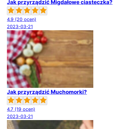
Jak przyrządzić Migdałowe ciasteczka?
4.9
(20 ocen)
2023-03-21
Jak przyrządzić Muchomorki?
4.7
(19 ocen)
2023-03-21