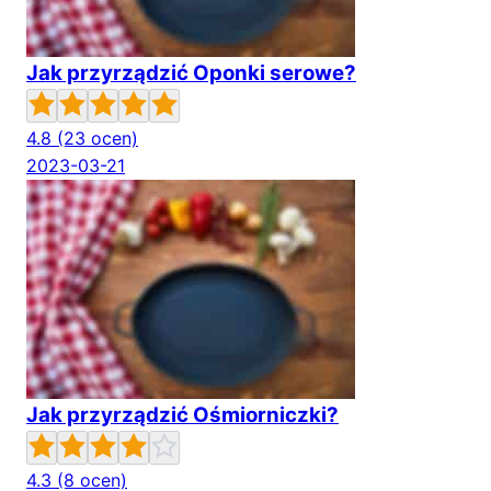
Jak przyrządzić Oponki serowe?
4.8
(23 ocen)
2023-03-21
Jak przyrządzić Ośmiorniczki?
4.3
(8 ocen)