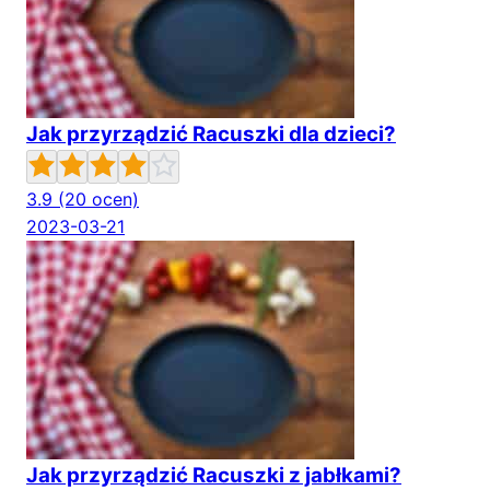
Jak przyrządzić Racuszki dla dzieci?
3.9
(20 ocen)
2023-03-21
Jak przyrządzić Racuszki z jabłkami?