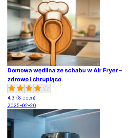
Domowa wędlina ze schabu w Air Fryer –
zdrowo i chrupiąco
4.3
(8 ocen)
2025-02-20