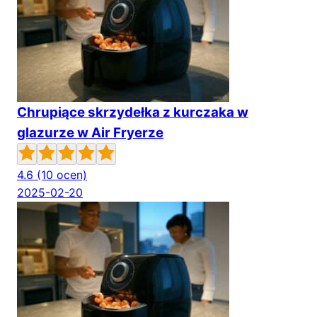
Chrupiące skrzydełka z kurczaka w
glazurze w Air Fryerze
4.6
(10 ocen)
2025-02-20