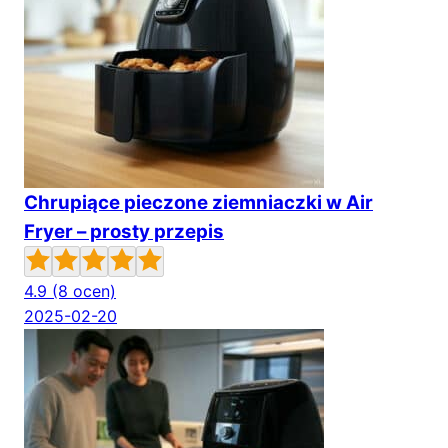
Chrupiące pieczone ziemniaczki w Air
Fryer – prosty przepis
4.9
(8 ocen)
2025-02-20