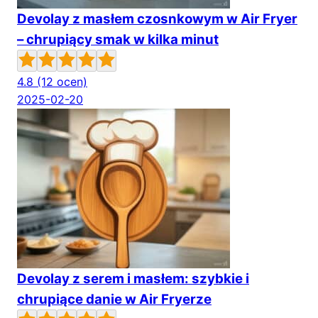
Devolay z masłem czosnkowym w Air Fryer
– chrupiący smak w kilka minut
4.8
(12 ocen)
2025-02-20
Devolay z serem i masłem: szybkie i
chrupiące danie w Air Fryerze