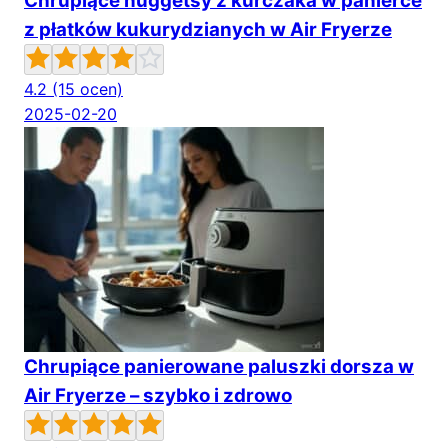
Chrupiące nuggetsy z kurczaka w panierce
z płatków kukurydzianych w Air Fryerze
4.2
(15 ocen)
2025-02-20
Chrupiące panierowane paluszki dorsza w
Air Fryerze – szybko i zdrowo