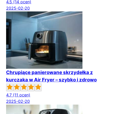
4.5
(14 ocen)
2025-02-20
Chrupiące panierowane skrzydełka z
kurczaka w Air Fryer – szybko i zdrowo
4.7
(11 ocen)
2025-02-20