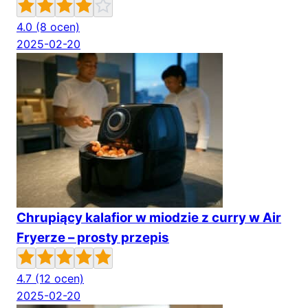
4.0
(8 ocen)
2025-02-20
Chrupiący kalafior w miodzie z curry w Air
Fryerze – prosty przepis
4.7
(12 ocen)
2025-02-20