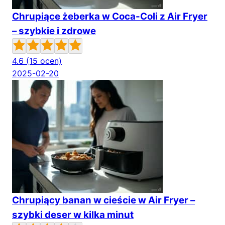
Chrupiące żeberka w Coca-Coli z Air Fryer
– szybkie i zdrowe
4.6
(15 ocen)
2025-02-20
Chrupiący banan w cieście w Air Fryer –
szybki deser w kilka minut