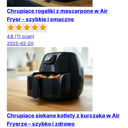
Chrupiące rogaliki z mascarpone w Air
Fryer - szybkie i smaczne
4.8
(11 ocen)
2025-02-20
Chrupiące siekane kotlety z kurczaka w Air
Fryerze – szybko i zdrowo