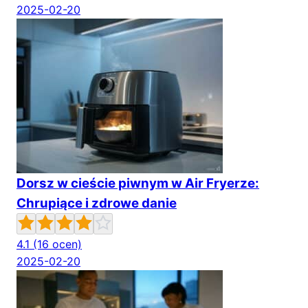
2025-02-20
Dorsz w cieście piwnym w Air Fryerze:
Chrupiące i zdrowe danie
4.1
(16 ocen)
2025-02-20