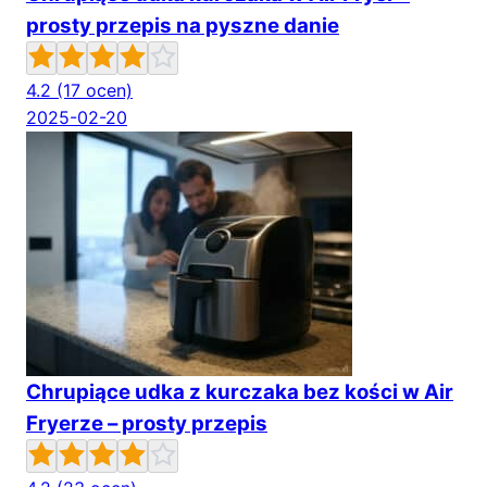
prosty przepis na pyszne danie
4.2
(17 ocen)
2025-02-20
Chrupiące udka z kurczaka bez kości w Air
Fryerze – prosty przepis