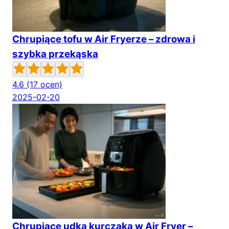
Chrupiące tofu w Air Fryerze – zdrowa i
szybka przekąska
4.6
(17 ocen)
2025-02-20
Chrupiące udka kurczaka w Air Fryer –