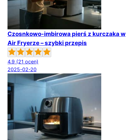
Czosnkowo-imbirowa pierś z kurczaka w
Air Fryerze – szybki przepis
4.9
(21 ocen)
2025-02-20