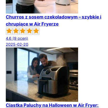
Churros z sosem czekoladowym – szybkie i
chrupiące w Air Fryerze
4.6
(9 ocen)
2025-02-20
Ciastka Paluchy na Halloween w Air Fryer: