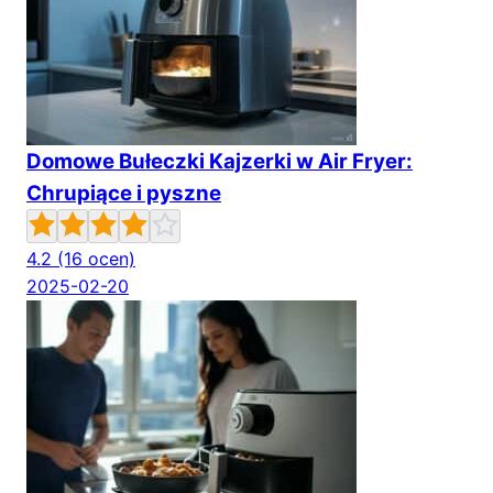
Domowe Bułeczki Kajzerki w Air Fryer:
Chrupiące i pyszne
4.2
(16 ocen)
2025-02-20