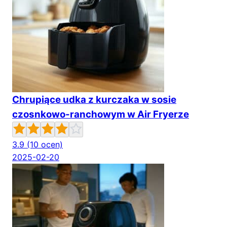
Chrupiące udka z kurczaka w sosie
czosnkowo-ranchowym w Air Fryerze
3.9
(10 ocen)
2025-02-20