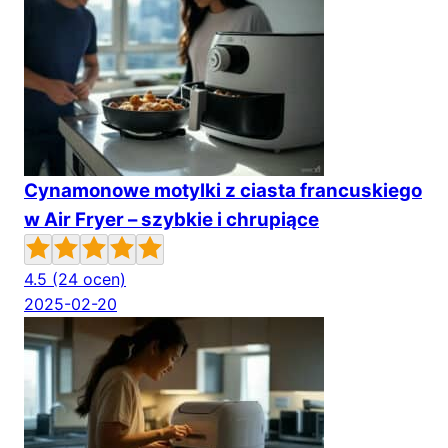
Cynamonowe motylki z ciasta francuskiego
w Air Fryer – szybkie i chrupiące
4.5
(24 ocen)
2025-02-20