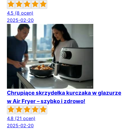
4.5
(8 ocen)
2025-02-20
Chrupiące skrzydełka kurczaka w glazurze
w Air Fryer – szybko i zdrowo!
4.8
(21 ocen)
2025-02-20