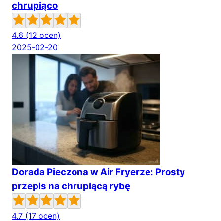
chrupiąco
4.6
(12 ocen)
2025-02-20
Dorada Pieczona w Air Fryerze: Prosty
przepis na chrupiącą rybę
4.7
(17 ocen)