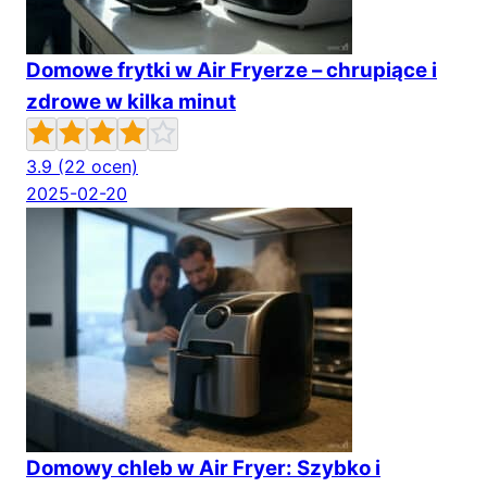
Domowe frytki w Air Fryerze – chrupiące i
zdrowe w kilka minut
3.9
(22 ocen)
2025-02-20
Domowy chleb w Air Fryer: Szybko i