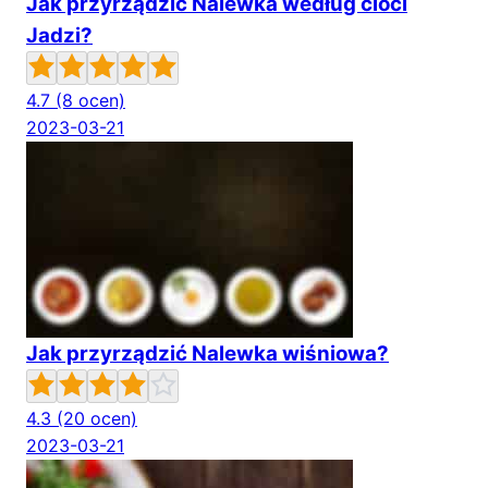
Jak przyrządzić Nalewka według cioci
Jadzi?
4.7
(8 ocen)
2023-03-21
Jak przyrządzić Nalewka wiśniowa?
4.3
(20 ocen)
2023-03-21