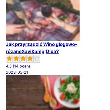
Jak przyrządzić Wino głogowo-
różaneXavi&amp;Dida?
4.3
(14 ocen)
2023-03-21