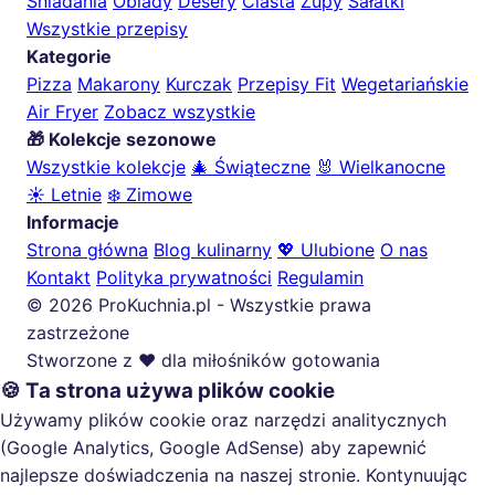
Śniadania
Obiady
Desery
Ciasta
Zupy
Sałatki
Wszystkie przepisy
Kategorie
Pizza
Makarony
Kurczak
Przepisy Fit
Wegetariańskie
Air Fryer
Zobacz wszystkie
🎁 Kolekcje sezonowe
Wszystkie kolekcje
🎄 Świąteczne
🐰 Wielkanocne
☀️ Letnie
❄️ Zimowe
Informacje
Strona główna
Blog kulinarny
💖 Ulubione
O nas
Kontakt
Polityka prywatności
Regulamin
© 2026 ProKuchnia.pl - Wszystkie prawa
zastrzeżone
Stworzone z ❤️ dla miłośników gotowania
🍪 Ta strona używa plików cookie
Używamy plików cookie oraz narzędzi analitycznych
(Google Analytics, Google AdSense) aby zapewnić
najlepsze doświadczenia na naszej stronie. Kontynuując