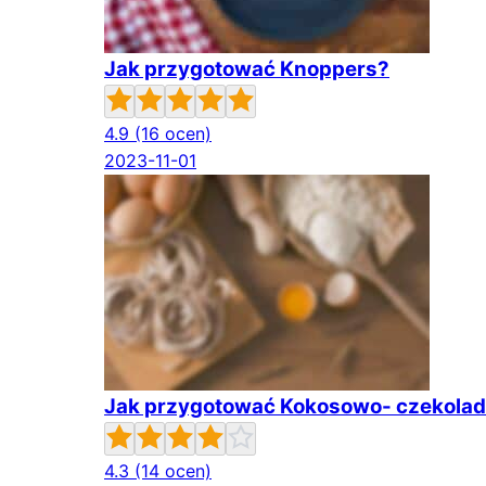
Jak przygotować Knoppers?
4.9
(16 ocen)
2023-11-01
Jak przygotować Kokosowo- czekolad
4.3
(14 ocen)