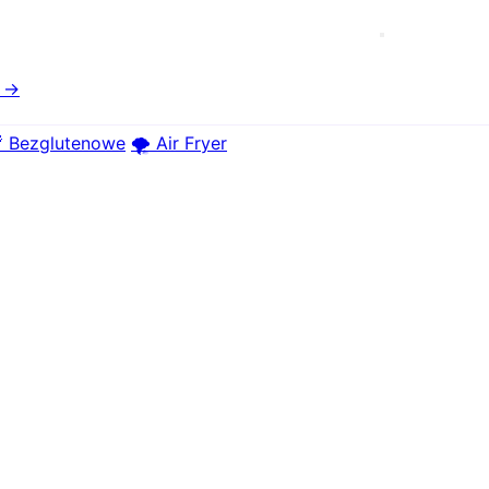
e →
 Bezglutenowe
🌪️ Air Fryer