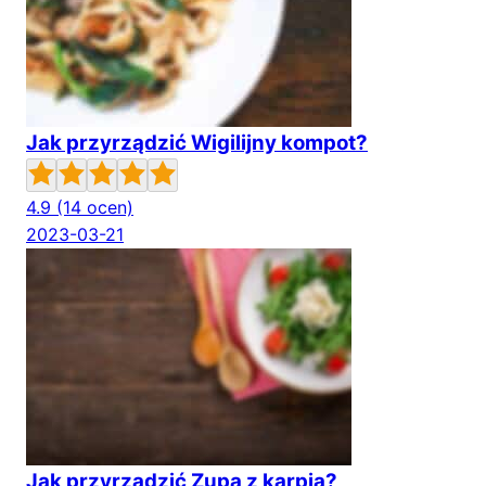
Jak przyrządzić Wigilijny kompot?
4.9
(14 ocen)
2023-03-21
Jak przyrządzić Zupa z karpia?