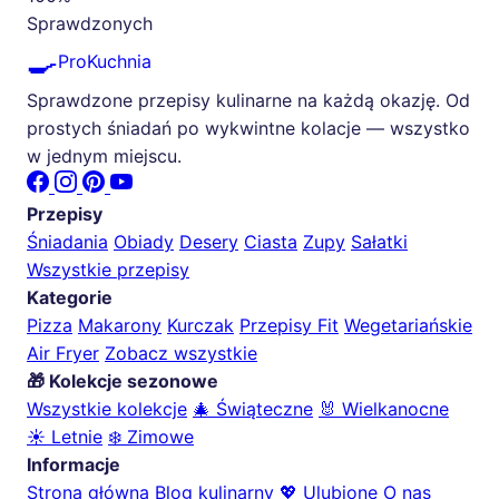
Sprawdzonych
🍳
ProKuchnia
Sprawdzone przepisy kulinarne na każdą okazję. Od
prostych śniadań po wykwintne kolacje — wszystko
w jednym miejscu.
Przepisy
Śniadania
Obiady
Desery
Ciasta
Zupy
Sałatki
Wszystkie przepisy
Kategorie
Pizza
Makarony
Kurczak
Przepisy Fit
Wegetariańskie
Air Fryer
Zobacz wszystkie
🎁 Kolekcje sezonowe
Wszystkie kolekcje
🎄 Świąteczne
🐰 Wielkanocne
☀️ Letnie
❄️ Zimowe
Informacje
Strona główna
Blog kulinarny
💖 Ulubione
O nas