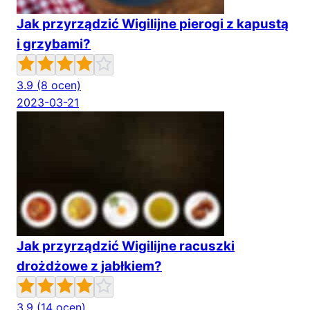
Jak przyrządzić Wigilijne pierogi z kapustą
i grzybami?
3.9
(8 ocen)
2023-03-21
Jak przyrządzić Wigilijne racuszki
drożdżowe z jabłkiem?
3.9
(14 ocen)