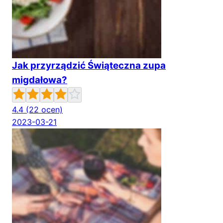
Jak przyrządzić Świąteczna zupa
migdałowa?
4.4
(22 ocen)
2023-03-21