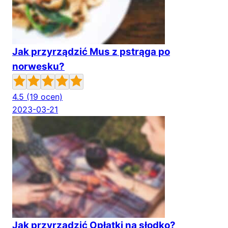
Jak przyrządzić Mus z pstrąga po
norwesku?
4.5
(19 ocen)
2023-03-21
Jak przyrządzić Opłatki na słodko?