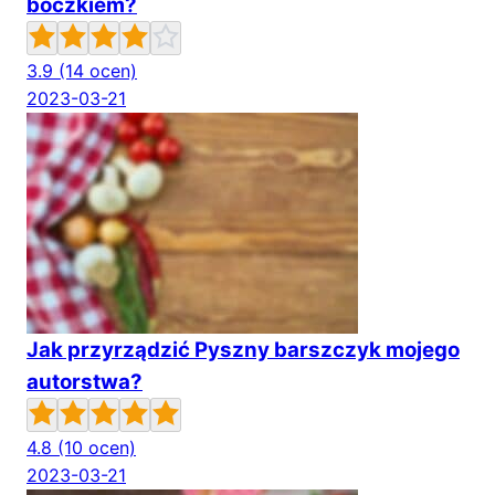
boczkiem?
3.9
(14 ocen)
2023-03-21
Jak przyrządzić Pyszny barszczyk mojego
autorstwa?
4.8
(10 ocen)
2023-03-21