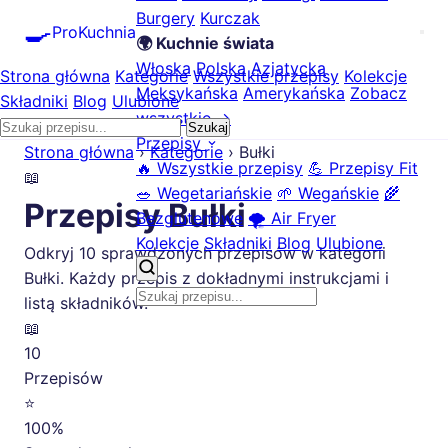
Burgery
Kurczak
🍳
ProKuchnia
🌍 Kuchnie świata
Włoska
Polska
Azjatycka
Strona główna
Kategorie
Wszystkie przepisy
Kolekcje
Meksykańska
Amerykańska
Zobacz
Składniki
Blog
Ulubione
wszystkie →
Szukaj
Przepisy
Strona główna
›
Kategorie
›
Bułki
🔥 Wszystkie przepisy
💪 Przepisy Fit
📖
🥗 Wegetariańskie
🌱 Wegańskie
🌾
Przepisy Bułki
Bezglutenowe
🌪️ Air Fryer
Kolekcje
Składniki
Blog
Ulubione
Odkryj 10 sprawdzonych przepisów w kategorii
Bułki. Każdy przepis z dokładnymi instrukcjami i
listą składników.
📖
10
Przepisów
⭐
100%