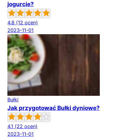
jogurcie?
4.8
(12 ocen)
2023-11-01
Bułki
Jak przygotować Bułki dyniowe?
4.1
(22 ocen)
2023-11-01