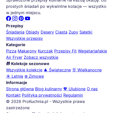
Sprawdzone przepisy kulinarne na każdą okazję. Od
prostych śniadań po wykwintne kolacje — wszystko
w jednym miejscu.
Przepisy
Śniadania
Obiady
Desery
Ciasta
Zupy
Sałatki
Wszystkie przepisy
Kategorie
Pizza
Makarony
Kurczak
Przepisy Fit
Wegetariańskie
Air Fryer
Zobacz wszystkie
🎁 Kolekcje sezonowe
Wszystkie kolekcje
🎄 Świąteczne
🐰 Wielkanocne
☀️ Letnie
❄️ Zimowe
Informacje
Strona główna
Blog kulinarny
💖 Ulubione
O nas
Kontakt
Polityka prywatności
Regulamin
© 2026 ProKuchnia.pl - Wszystkie prawa
zastrzeżone