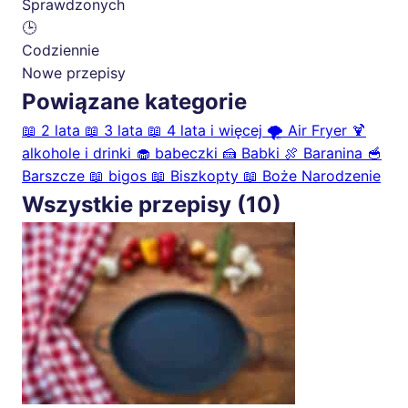
Sprawdzonych
🕒
Codziennie
Nowe przepisy
Powiązane kategorie
📖
2 lata
📖
3 lata
📖
4 lata i więcej
🌪️
Air Fryer
🍹
alkohole i drinki
🧁
babeczki
🍰
Babki
🍖
Baranina
🥣
Barszcze
📖
bigos
📖
Biszkopty
📖
Boże Narodzenie
Wszystkie przepisy (10)