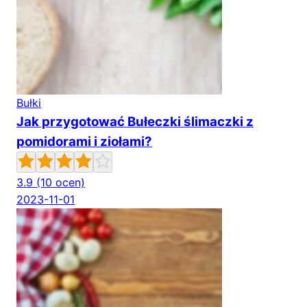
Bułki
Jak przygotować Bułeczki ślimaczki z
pomidorami i ziołami?
3.9
(10 ocen)
2023-11-01