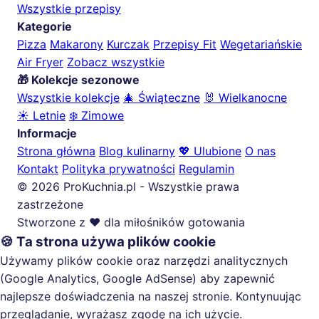
Wszystkie przepisy
Kategorie
Pizza
Makarony
Kurczak
Przepisy Fit
Wegetariańskie
Air Fryer
Zobacz wszystkie
🎁 Kolekcje sezonowe
Wszystkie kolekcje
🎄 Świąteczne
🐰 Wielkanocne
☀️ Letnie
❄️ Zimowe
Informacje
Strona główna
Blog kulinarny
💖 Ulubione
O nas
Kontakt
Polityka prywatności
Regulamin
© 2026 ProKuchnia.pl - Wszystkie prawa
zastrzeżone
Stworzone z ❤️ dla miłośników gotowania
🍪 Ta strona używa plików cookie
Używamy plików cookie oraz narzędzi analitycznych
(Google Analytics, Google AdSense) aby zapewnić
najlepsze doświadczenia na naszej stronie. Kontynuując
przeglądanie, wyrażasz zgodę na ich użycie.