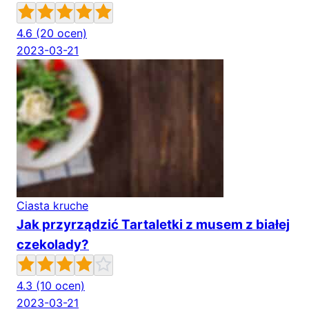
4.6
(20 ocen)
2023-03-21
Ciasta kruche
Jak przyrządzić Tartaletki z musem z białej
czekolady?
4.3
(10 ocen)
2023-03-21