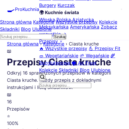
Burgery
Kurczak
🍳
ProKuchnia
🌍 Kuchnie świata
Włoska
Polska
Azjatycka
Strona główna
Kategorie
Wszystkie przepisy
Kolekcje
Meksykańska
Amerykańska
Zobacz
Składniki
Blog
Ulubione
wszystkie →
Szukaj
Przepisy
Strona główna
›
Kategorie
›
Ciasta kruche
🔥 Wszystkie przepisy
💪 Przepisy Fit
📖
🥗 Wegetariańskie
🌱 Wegańskie
🌾
Przepisy Ciasta kruche
Bezglutenowe
🌪️ Air Fryer
Kolekcje
Składniki
Blog
Ulubione
Odkryj 16 sprawdzonych przepisów w kategorii
Ciasta kruche. Każdy przepis z dokładnymi
instrukcjami i listą składników.
📖
16
Przepisów
⭐
100%