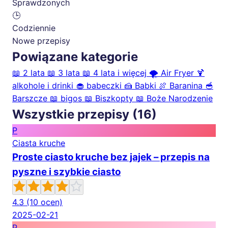
Sprawdzonych
🕒
Codziennie
Nowe przepisy
Powiązane kategorie
📖
2 lata
📖
3 lata
📖
4 lata i więcej
🌪️
Air Fryer
🍹
alkohole i drinki
🧁
babeczki
🍰
Babki
🍖
Baranina
🥣
Barszcze
📖
bigos
📖
Biszkopty
📖
Boże Narodzenie
Wszystkie przepisy (16)
P
Ciasta kruche
Proste ciasto kruche bez jajek – przepis na
pyszne i szybkie ciasto
4.3
(10 ocen)
2025-02-21
P