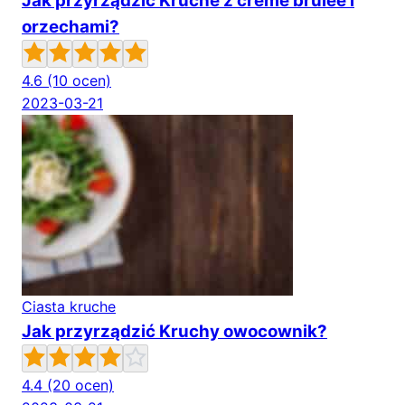
Jak przyrządzić Kruche z creme brulee i
orzechami?
4.6
(10 ocen)
2023-03-21
Ciasta kruche
Jak przyrządzić Kruchy owocownik?
4.4
(20 ocen)