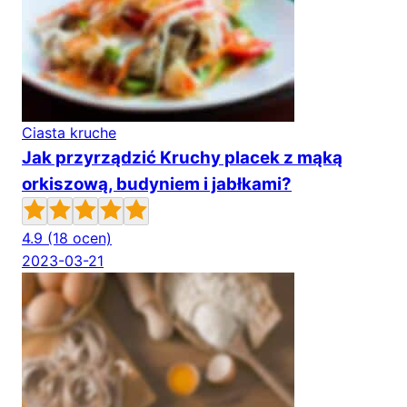
Ciasta kruche
Jak przyrządzić Kruchy placek z mąką
orkiszową, budyniem i jabłkami?
4.9
(18 ocen)
2023-03-21