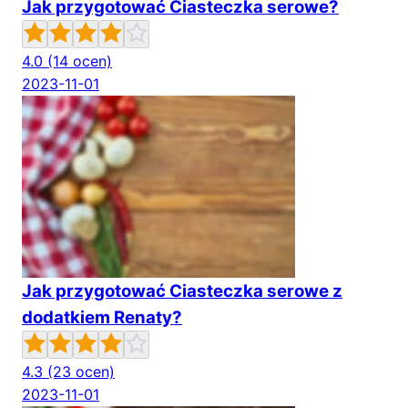
Jak przygotować Ciasteczka serowe?
4.0
(14 ocen)
2023-11-01
Jak przygotować Ciasteczka serowe z
dodatkiem Renaty?
4.3
(23 ocen)
2023-11-01