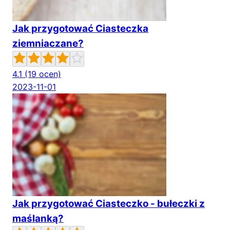
Jak przygotować Ciasteczka
ziemniaczane?
4.1
(19 ocen)
2023-11-01
Jak przygotować Ciasteczko - bułeczki z
maślanką?