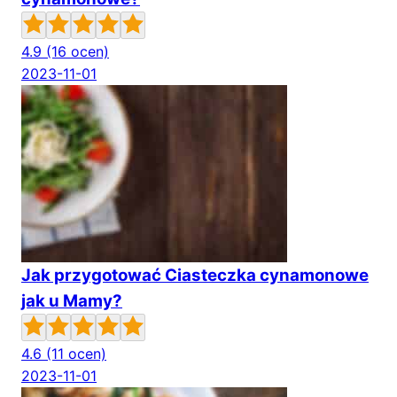
4.9
(16 ocen)
2023-11-01
Jak przygotować Ciasteczka cynamonowe
jak u Mamy?
4.6
(11 ocen)
2023-11-01