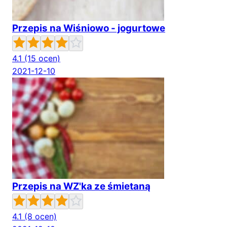
Przepis na Wiśniowo - jogurtowe
4.1
(15 ocen)
2021-12-10
Przepis na WZ'ka ze śmietaną
4.1
(8 ocen)