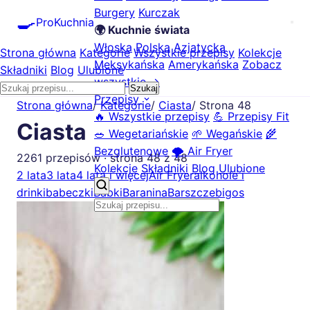
Burgery
Kurczak
🍳
ProKuchnia
🌍 Kuchnie świata
Włoska
Polska
Azjatycka
Strona główna
Kategorie
Wszystkie przepisy
Kolekcje
Meksykańska
Amerykańska
Zobacz
Składniki
Blog
Ulubione
wszystkie →
Szukaj
Przepisy
Strona główna
/
Kategorie
/
Ciasta
/
Strona 48
🔥 Wszystkie przepisy
💪 Przepisy Fit
Ciasta
🥗 Wegetariańskie
🌱 Wegańskie
🌾
Bezglutenowe
🌪️ Air Fryer
2261 przepisów · strona 48 z 48
Kolekcje
Składniki
Blog
Ulubione
2 lata
3 lata
4 lata i więcej
Air Fryer
alkohole i
drinki
babeczki
Babki
Baranina
Barszcze
bigos