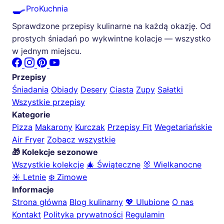
🍳
ProKuchnia
Sprawdzone przepisy kulinarne na każdą okazję. Od
prostych śniadań po wykwintne kolacje — wszystko
w jednym miejscu.
Przepisy
Śniadania
Obiady
Desery
Ciasta
Zupy
Sałatki
Wszystkie przepisy
Kategorie
Pizza
Makarony
Kurczak
Przepisy Fit
Wegetariańskie
Air Fryer
Zobacz wszystkie
🎁 Kolekcje sezonowe
Wszystkie kolekcje
🎄 Świąteczne
🐰 Wielkanocne
☀️ Letnie
❄️ Zimowe
Informacje
Strona główna
Blog kulinarny
💖 Ulubione
O nas
Kontakt
Polityka prywatności
Regulamin