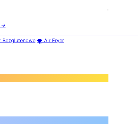
e →
 Bezglutenowe
🌪️ Air Fryer