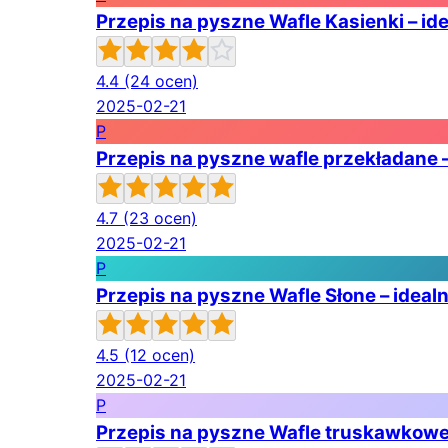
Przepis na pyszne Wafle Kasienki – id
4.4
(24 ocen)
2025-02-21
P
Przepis na pyszne wafle przekładane –
4.7
(23 ocen)
2025-02-21
P
Przepis na pyszne Wafle Słone – ideal
4.5
(12 ocen)
2025-02-21
P
Przepis na pyszne Wafle truskawkowe –