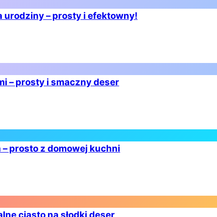
 urodziny – prosty i efektowny!
i – prosty i smaczny deser
 – prosto z domowej kuchni
lne ciasto na słodki deser