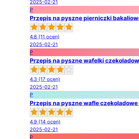
2025-02-21
P
Przepis na pyszne pierniczki bakaliow
4.8
(11 ocen)
2025-02-21
P
Przepis na pyszne wafelki czekolad
4.3
(17 ocen)
2025-02-21
P
Przepis na pyszne wafle czekoladowe –
4.9
(14 ocen)
2025-02-21
P