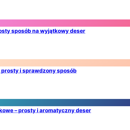
rosty sposób na wyjątkowy deser
– prosty i sprawdzony sposób
łkowe – prosty i aromatyczny deser