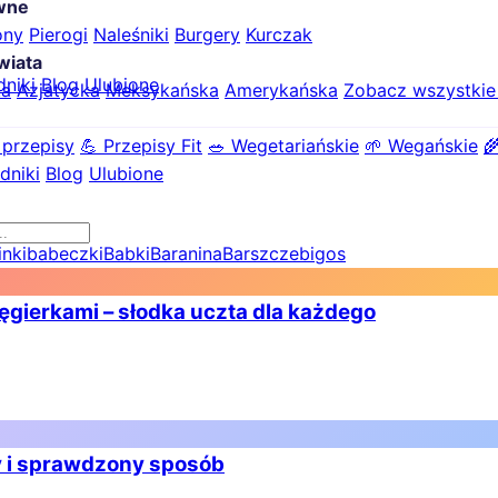
ówne
ony
Pierogi
Naleśniki
Burgery
Kurczak
wiata
dniki
Blog
Ulubione
ka
Azjatycka
Meksykańska
Amerykańska
Zobacz wszystki
 przepisy
💪 Przepisy Fit
🥗 Wegetariańskie
🌱 Wegańskie

dniki
Blog
Ulubione
inki
babeczki
Babki
Baranina
Barszcze
bigos
ęgierkami – słodka uczta dla każdego
ty i sprawdzony sposób