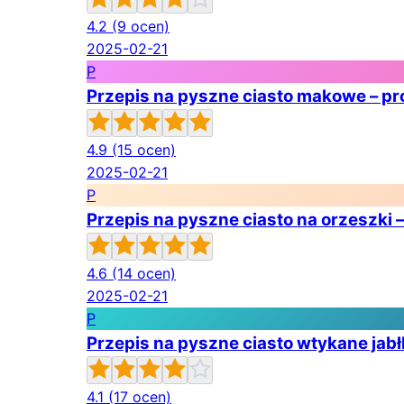
4.2
(9 ocen)
2025-02-21
P
Przepis na pyszne ciasto makowe – p
4.9
(15 ocen)
2025-02-21
P
Przepis na pyszne ciasto na orzeszki 
4.6
(14 ocen)
2025-02-21
P
Przepis na pyszne ciasto wtykane jab
4.1
(17 ocen)