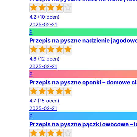
4.2
(10 ocen)
2025-02-21
P
Przepis na pyszne nadzienie jagodowe 
4.6
(12 ocen)
2025-02-21
P
Przepis na pyszne oponki – domowe ci
4.7
(15 ocen)
2025-02-21
P
Przepis na pyszne pączki owocowe – i