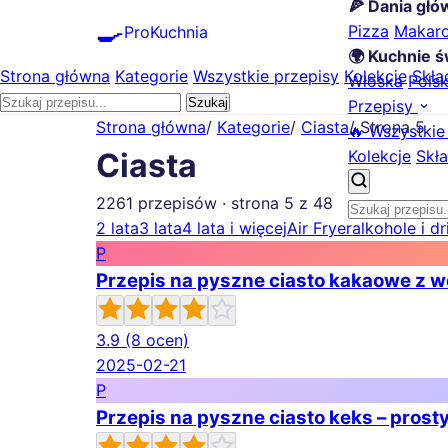
🍕 Dania gł
🍳
Pizza
Makar
ProKuchnia
🌍 Kuchnie ś
Strona główna
Kategorie
Wszystkie przepisy
Kolekcje
Skła
Włoska
Pols
Szukaj
Przepisy
Strona główna
/
Kategorie
/
Ciasta
/
Strona 5
🔥 Wszystkie
Kolekcje
Skła
Ciasta
2261 przepisów · strona 5 z 48
2 lata
3 lata
4 lata i więcej
Air Fryer
alkohole i dr
P
Przepis na pyszne ciasto kakaowe z w
3.9
(8 ocen)
2025-02-21
P
Przepis na pyszne ciasto keks – pros