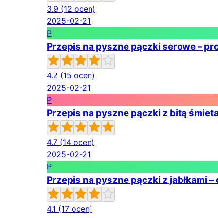
3.9
(12 ocen)
2025-02-21
P
Przepis na pyszne pączki serowe – pr
4.2
(15 ocen)
2025-02-21
P
Przepis na pyszne pączki z bitą śmiet
4.7
(14 ocen)
2025-02-21
P
Przepis na pyszne pączki z jabłkami –
4.1
(17 ocen)