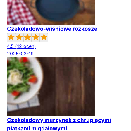
Czekoladowo-wiśniowe rozkosze
4.5
(12 ocen)
2025-02-19
Czekoladowy murzynek z chrupiącymi
płatkami migdałowymi