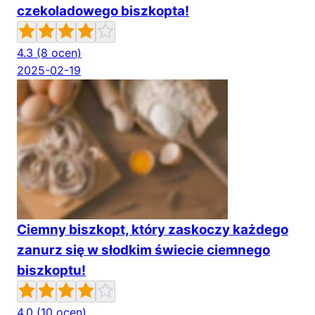
czekoladowego biszkopta!
4.3
(8 ocen)
2025-02-19
Ciemny biszkopt, który zaskoczy każdego
zanurz się w słodkim świecie ciemnego
biszkoptu!
4.0
(10 ocen)