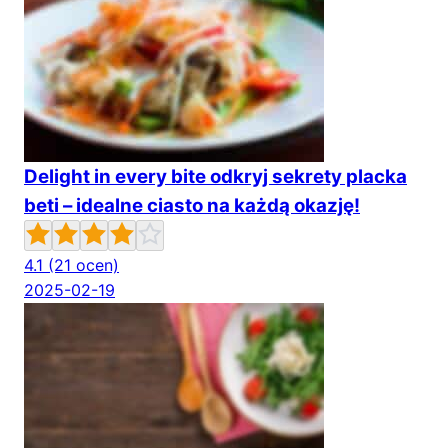
Delight in every bite odkryj sekrety placka
beti – idealne ciasto na każdą okazję!
4.1
(21 ocen)
2025-02-19