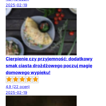
2025-02-19
Cierpienie czy przyjemność: dodatkowy
smak ciasta drożdżowego poczuj magię
domowego wypieku!
4.9
(22 ocen)
2025-02-19