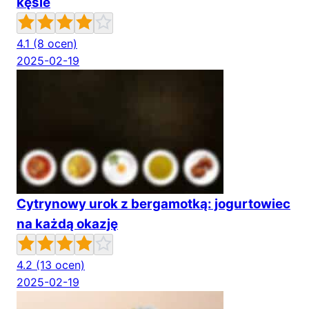
kęsie
4.1
(8 ocen)
2025-02-19
Cytrynowy urok z bergamotką: jogurtowiec
na każdą okazję
4.2
(13 ocen)
2025-02-19