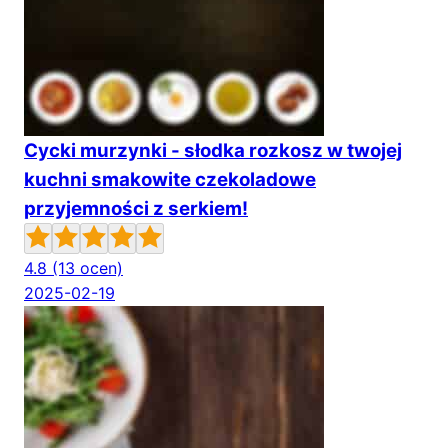
Cycki murzynki - słodka rozkosz w twojej
kuchni smakowite czekoladowe
przyjemności z serkiem!
4.8
(13 ocen)
2025-02-19