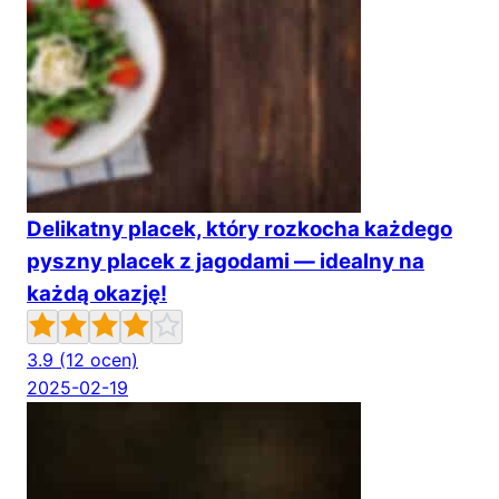
Delikatny placek, który rozkocha każdego
pyszny placek z jagodami — idealny na
każdą okazję!
3.9
(12 ocen)
2025-02-19