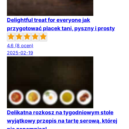
Delightful treat for everyone jak
przygotować placek tani, pyszny i prosty
4.6
(8 ocen)
2025-02-19
Delikatna rozkosz na tygodniowym stole
wyjątkowy przepis na tartę serową, której