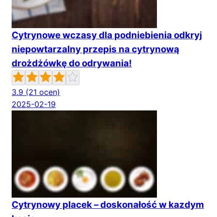
Cytrynowe wczasy dla podniebienia odkryj
niepowtarzalny przepis na cytrynową
drożdżówkę do odrywania!
3.9
(21 ocen)
2025-02-19
Cytrynowy placek – doskonałość w kazdym