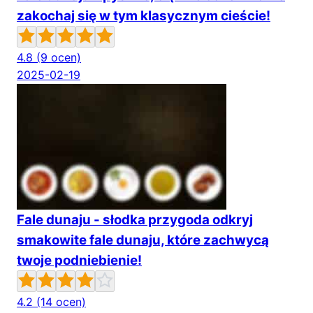
zakochaj się w tym klasycznym cieście!
4.8
(9 ocen)
2025-02-19
Fale dunaju - słodka przygoda odkryj
smakowite fale dunaju, które zachwycą
twoje podniebienie!
4.2
(14 ocen)