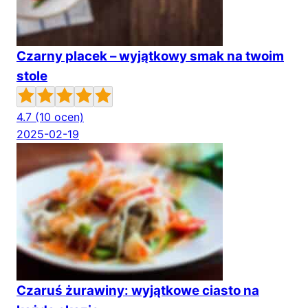
Czarny placek – wyjątkowy smak na twoim
stole
4.7
(10 ocen)
2025-02-19
Czaruś żurawiny: wyjątkowe ciasto na