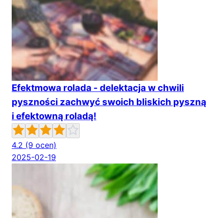
Efektmowa rolada - delektacja w chwili
pyszności zachwyć swoich bliskich pyszną
i efektowną roladą!
4.2
(9 ocen)
2025-02-19