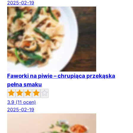
2025-02-19
Faworki na piwie – chrupiąca przekąska
pełna smaku
3.9
(11 ocen)
2025-02-19