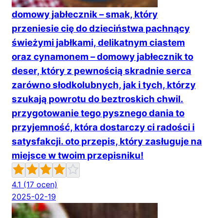
domowy jabłecznik – smak, który
przeniesie cię do dzieciństwa pachnący
świeżymi jabłkami, delikatnym ciastem
oraz cynamonem – domowy jabłecznik to
deser, który z pewnością skradnie serca
zarówno słodkolubnych, jak i tych, którzy
szukają powrotu do beztroskich chwil.
przygotowanie tego pysznego dania to
przyjemność, która dostarczy ci radości i
satysfakcji. oto przepis, który zasługuje na
miejsce w twoim przepisniku!
4.1
(17 ocen)
2025-02-19