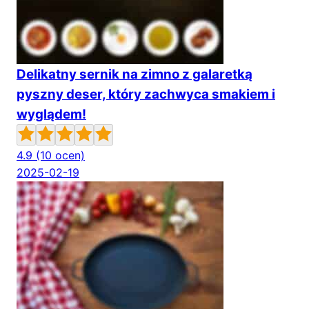
Delikatny sernik na zimno z galaretką
pyszny deser, który zachwyca smakiem i
wyglądem!
4.9
(10 ocen)
2025-02-19