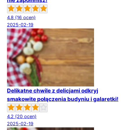
nie zapomnisz!
4.8
(16 ocen)
2025-02-19
Delikatne chwile z delicjami odkryj
smakowite połączenia budyniu i galaretki!
4.2
(20 ocen)
2025-02-19