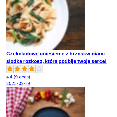
Czekoladowe uniesienie z brzoskwiniami
słodka rozkosz, która podbije twoje serce!
4.4
(9 ocen)
2025-02-19