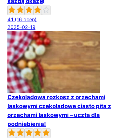
każdą okazję
4.1
(16 ocen)
2025-02-19
Czekoladowa rozkosz z orzechami
laskowymi czekoladowe ciasto pita z
orzechami laskowymi – uczta dla
podniebienia!