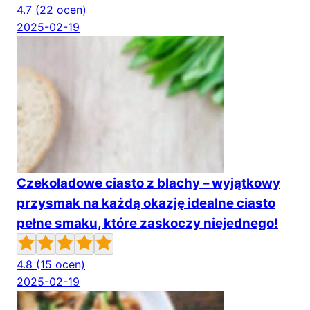
4.7
(22 ocen)
2025-02-19
Czekoladowe ciasto z blachy – wyjątkowy
przysmak na każdą okazję idealne ciasto
pełne smaku, które zaskoczy niejednego!
4.8
(15 ocen)
2025-02-19