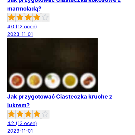
marmoladą?
4.0
(12 ocen)
2023-11-01
Jak przygotować Ciasteczka kruche z
lukrem?
4.2
(13 ocen)
2023-11-01