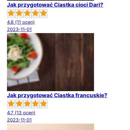
Jak przygotować Ciastka cioci Dari?
4.8
(11 ocen)
2023-11-01
Jak przygotować Ciastka francuskie?
4.7
(13 ocen)
2023-11-01