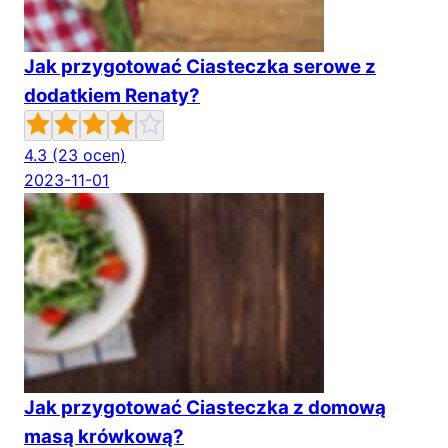
Jak przygotować Ciasteczka serowe z
dodatkiem Renaty?
4.3
(23 ocen)
2023-11-01
Jak przygotować Ciasteczka z domową
masą krówkową?