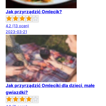
Jak przyrządzić Omlecik?
4.2
(13 ocen)
2023-03-21
Jak przyrządzić Omleciki dla dzieci, małe
gwiazdki?