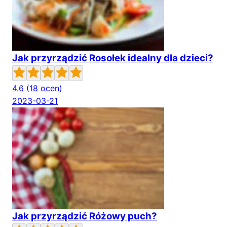
Jak przyrządzić Rosołek idealny dla dzieci?
4.6
(18 ocen)
2023-03-21
Jak przyrządzić Różowy puch?