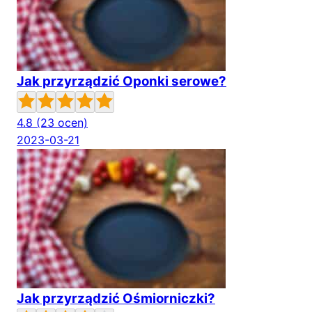
Jak przyrządzić Oponki serowe?
4.8
(23 ocen)
2023-03-21
Jak przyrządzić Ośmiorniczki?