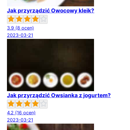
Jak przyrządzić Owocowy kleik?
3.9
(8 ocen)
2023-03-21
Jak przyrządzić Owsianka z jogurtem?
4.2
(16 ocen)
2023-03-21