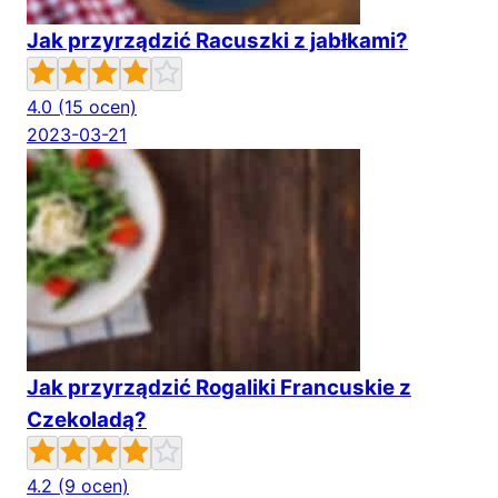
Jak przyrządzić Racuszki z jabłkami?
4.0
(15 ocen)
2023-03-21
Jak przyrządzić Rogaliki Francuskie z
Czekoladą?
4.2
(9 ocen)