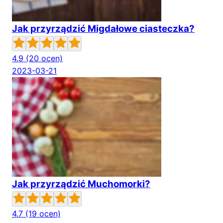
Jak przyrządzić Migdałowe ciasteczka?
4.9
(20 ocen)
2023-03-21
Jak przyrządzić Muchomorki?
4.7
(19 ocen)