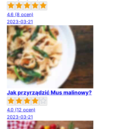
4.6
(8 ocen)
2023-03-21
Jak przyrządzić Mus malinowy?
4.0
(12 ocen)
2023-03-21