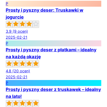
P
Prosty i pyszny deser: Truskawki w
jogurcie
3.9
(9 ocen)
2025-02-21
P
Prosty i pyszny deser z płatkami – idealny
na każdą okazję
4.8
(20 ocen)
2025-02-21
P
Prosty i pyszny deser z truskawek – idealny
na lato!