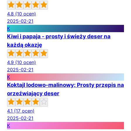
4.8
(10 ocen)
2025-02-21
K
Kiwi i papaja - prosty i świeży deser na
każdą okazję
4.9
(10 ocen)
2025-02-21
K
Koktajl lodowo-malinowy: Prosty przepis na
orzeźwiający deser
4.1
(17 ocen)
2025-02-21
K