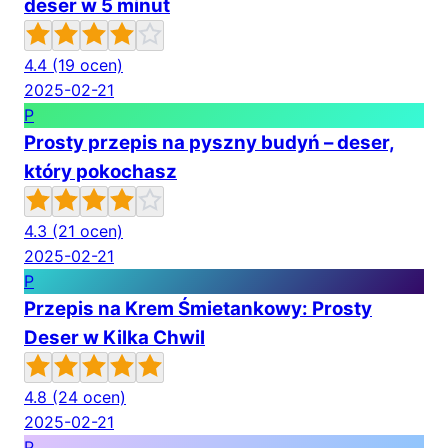
deser w 5 minut
4.4
(19 ocen)
2025-02-21
P
Prosty przepis na pyszny budyń – deser,
który pokochasz
4.3
(21 ocen)
2025-02-21
P
Przepis na Krem Śmietankowy: Prosty
Deser w Kilka Chwil
4.8
(24 ocen)
2025-02-21
P