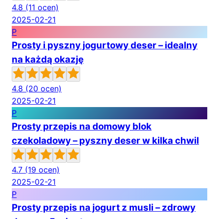
4.8
(11 ocen)
2025-02-21
P
Prosty i pyszny jogurtowy deser – idealny
na każdą okazję
4.8
(20 ocen)
2025-02-21
P
Prosty przepis na domowy blok
czekoladowy – pyszny deser w kilka chwil
4.7
(19 ocen)
2025-02-21
P
Prosty przepis na jogurt z musli – zdrowy