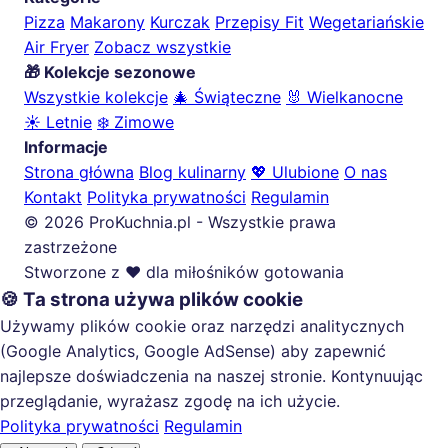
Pizza
Makarony
Kurczak
Przepisy Fit
Wegetariańskie
Air Fryer
Zobacz wszystkie
🎁 Kolekcje sezonowe
Wszystkie kolekcje
🎄 Świąteczne
🐰 Wielkanocne
☀️ Letnie
❄️ Zimowe
Informacje
Strona główna
Blog kulinarny
💖 Ulubione
O nas
Kontakt
Polityka prywatności
Regulamin
© 2026 ProKuchnia.pl - Wszystkie prawa
zastrzeżone
Stworzone z ❤️ dla miłośników gotowania
🍪 Ta strona używa plików cookie
Używamy plików cookie oraz narzędzi analitycznych
(Google Analytics, Google AdSense) aby zapewnić
najlepsze doświadczenia na naszej stronie. Kontynuując
przeglądanie, wyrażasz zgodę na ich użycie.
Polityka prywatności
Regulamin