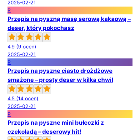
2025-02-21
P
Przepis na pyszną masę serową kakaową –
deser, który pokochasz
4.9
(9 ocen)
2025-02-21
P
Przepis na pyszne ciasto drożdżowe
smażone – prosty deser w kilka chwil
4.5
(14 ocen)
2025-02-21
P
Przepis na pyszne mini bułeczki z
czekoladą – deserowy hit!