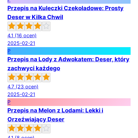
Przepis na Kuleczki Czekoladowe: Prosty
Deser w Kilka Chwil
4.1
(16 ocen)
2025-02-21
P
Przepis na Lody z Adwokatem: Deser, który
zachwyci każdego
4.7
(23 ocen)
2025-02-21
P
Przepis na Melon z Lodami: Lekki i
Orzeźwiający Deser
4.1
(8 ocen)