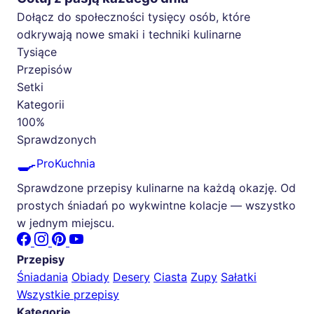
Dołącz do społeczności tysięcy osób, które
odkrywają nowe smaki i techniki kulinarne
Tysiące
Przepisów
Setki
Kategorii
100%
Sprawdzonych
🍳
ProKuchnia
Sprawdzone przepisy kulinarne na każdą okazję. Od
prostych śniadań po wykwintne kolacje — wszystko
w jednym miejscu.
Przepisy
Śniadania
Obiady
Desery
Ciasta
Zupy
Sałatki
Wszystkie przepisy
Kategorie