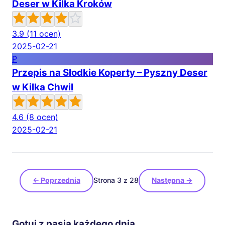
Deser w Kilka Kroków
3.9
(11 ocen)
2025-02-21
P
Przepis na Słodkie Koperty – Pyszny Deser
w Kilka Chwil
4.6
(8 ocen)
2025-02-21
← Poprzednia
Strona 3 z 28
Następna →
Gotuj z pasją każdego dnia