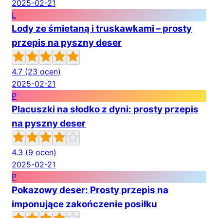
2025-02-21
L
Lody ze śmietaną i truskawkami – prosty
przepis na pyszny deser
4.7
(23 ocen)
2025-02-21
P
Placuszki na słodko z dyni: prosty przepis
na pyszny deser
4.3
(9 ocen)
2025-02-21
P
Pokazowy deser: Prosty przepis na
imponujące zakończenie posiłku