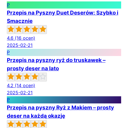
P
Przepis na Pyszny Duet Deserów: Szybko i
Smacznie
4.6
(16 ocen)
2025-02-21
P
Przepis na pyszny ryż do truskawek –
prosty deser na lato
4.2
(14 ocen)
2025-02-21
P
Przepis na pyszny Ryż z Makiem – prosty
deser na każdą okazję