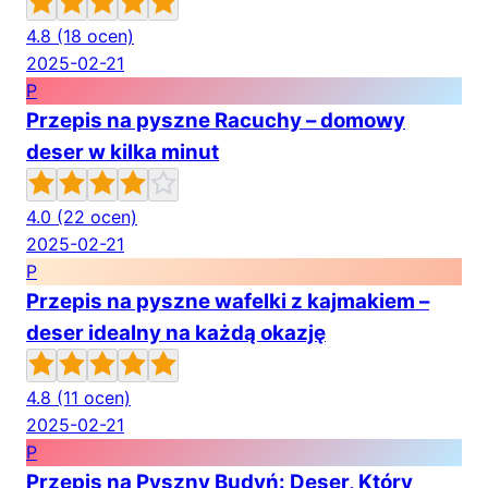
4.8
(18 ocen)
2025-02-21
P
Przepis na pyszne Racuchy – domowy
deser w kilka minut
4.0
(22 ocen)
2025-02-21
P
Przepis na pyszne wafelki z kajmakiem –
deser idealny na każdą okazję
4.8
(11 ocen)
2025-02-21
P
Przepis na Pyszny Budyń: Deser, Który