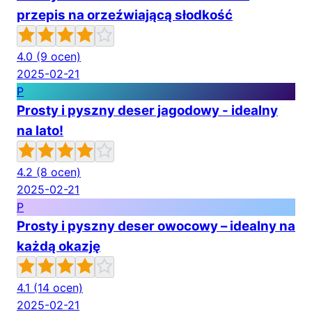
przepis na orzeźwiającą słodkość
4.0
(9 ocen)
2025-02-21
P
Prosty i pyszny deser jagodowy - idealny
na lato!
4.2
(8 ocen)
2025-02-21
P
Prosty i pyszny deser owocowy – idealny na
każdą okazję
4.1
(14 ocen)
2025-02-21