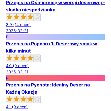
Przepis na Ośmiornicę w wersji deserowej –
słodka niespodzianka
3.9
(14 ocen)
2025-02-21
P
Przepis na Popcorn 1: Deserowy smak w
kilka minut
4.0
(9 ocen)
2025-02-21
P
Przepis na Pychota: Idealny Deser na
Każdą Okazję
4.1
(9 ocen)