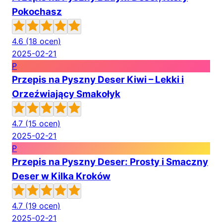
Pokochasz
4.6
(18 ocen)
2025-02-21
P
Przepis na Pyszny Deser Kiwi – Lekki i
Orzeźwiający Smakołyk
4.7
(15 ocen)
2025-02-21
P
Przepis na Pyszny Deser: Prosty i Smaczny
Deser w Kilka Kroków
4.7
(19 ocen)
2025-02-21