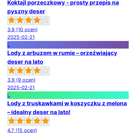
Koktajl porzeczkowy - prosty przepis na
pyszny deser
3.9
(10 ocen)
2025-02-21
L
Lody z arbuzem w rumie – orzeźwiający
deser na lato
3.9
(9 ocen)
2025-02-21
L
Lody z truskawkami w koszyczku z melona
– idealny deser na lato!
4.7
(15 ocen)