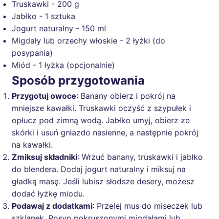
Truskawki - 200 g
Jabłko - 1 sztuka
Jogurt naturalny - 150 ml
Migdały lub orzechy włoskie - 2 łyżki (do
posypania)
Miód - 1 łyżka (opcjonalnie)
Sposób przygotowania
Przygotuj owoce
: Banany obierz i pokrój na
mniejsze kawałki. Truskawki oczyść z szypułek i
opłucz pod zimną wodą. Jabłko umyj, obierz ze
skórki i usuń gniazdo nasienne, a następnie pokrój
na kawałki.
Zmiksuj składniki
: Wrzuć banany, truskawki i jabłko
do blendera. Dodaj jogurt naturalny i miksuj na
gładką masę. Jeśli lubisz słodsze desery, możesz
dodać łyżkę miodu.
Podawaj z dodatkami
: Przelej mus do miseczek lub
szklanek. Posyp pokruszonymi migdałami lub