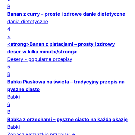
B
Banan z curry – proste i zdrowe danie dietetyczne
dania dietetyczne
4
<
<strong>Banan z pistacjami – prosty i zdrowy
deser w kilka minut</strong>
Desery - popularne przepisy
5
B
Babka Piaskowa na święta – tradycyjny przepis na
pyszne ciasto
Babki
6
B
Babka z orzechami – pyszne ciasto na każdą okazję
Babki
Zobacz wszystkie przepisy →