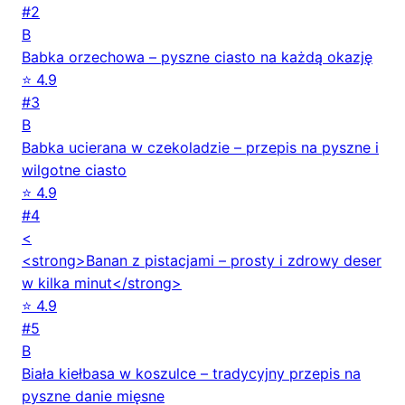
#2
B
Babka orzechowa – pyszne ciasto na każdą okazję
⭐ 4.9
#3
B
Babka ucierana w czekoladzie – przepis na pyszne i
wilgotne ciasto
⭐ 4.9
#4
<
<strong>Banan z pistacjami – prosty i zdrowy deser
w kilka minut</strong>
⭐ 4.9
#5
B
Biała kiełbasa w koszulce – tradycyjny przepis na
pyszne danie mięsne