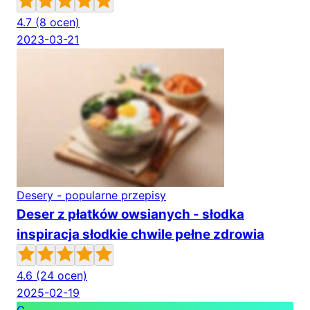
4.7
(8 ocen)
2023-03-21
Desery - popularne przepisy
Deser z płatków owsianych - słodka
inspiracja słodkie chwile pełne zdrowia
4.6
(24 ocen)
2025-02-19