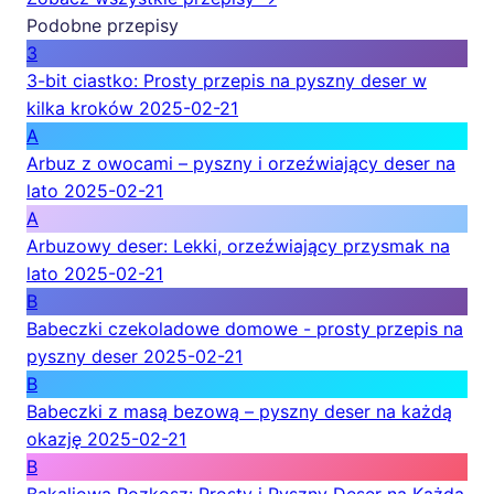
Podobne przepisy
3
3-bit ciastko: Prosty przepis na pyszny deser w
kilka kroków
2025-02-21
A
Arbuz z owocami – pyszny i orzeźwiający deser na
lato
2025-02-21
A
Arbuzowy deser: Lekki, orzeźwiający przysmak na
lato
2025-02-21
B
Babeczki czekoladowe domowe - prosty przepis na
pyszny deser
2025-02-21
B
Babeczki z masą bezową – pyszny deser na każdą
okazję
2025-02-21
B