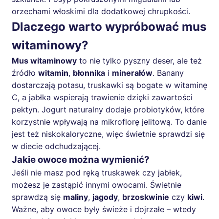
orzechami włoskimi dla dodatkowej chrupkości.
Dlaczego warto wypróbować mus
witaminowy?
Mus witaminowy
to nie tylko pyszny deser, ale też
źródło
witamin
,
błonnika
i
minerałów
. Banany
dostarczają potasu, truskawki są bogate w witaminę
C, a jabłka wspierają trawienie dzięki zawartości
pektyn. Jogurt naturalny dodaje probiotyków, które
korzystnie wpływają na mikroflorę jelitową. To danie
jest też niskokaloryczne, więc świetnie sprawdzi się
w diecie odchudzającej.
Jakie owoce można wymienić?
Jeśli nie masz pod ręką truskawek czy jabłek,
możesz je zastąpić innymi owocami. Świetnie
sprawdzą się
maliny
,
jagody
,
brzoskwinie
czy
kiwi
.
Ważne, aby owoce były świeże i dojrzałe – wtedy