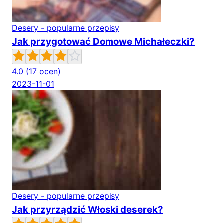
Desery - popularne przepisy
Jak przygotować Domowe Michałeczki?
4.0
(17 ocen)
2023-11-01
Desery - popularne przepisy
Jak przyrządzić Włoski deserek?