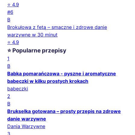
⭐ 4.9
#6
B
Brokułowa z fetą – smaczne i zdrowe danie
warzywne w 30 minut
⭐ 4.9
⭐ Popularne przepisy
1
B
Babka pomarańczowa - pyszne i aromatyczne
babeczki w kilku prostych krokach
babeczki
2
B
Brukselka gotowana – prosty przepis na zdrowe
danie warzywne
Dania Warzywne
3