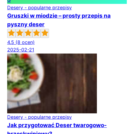
G
Desery - popularne przepisy
Gruszki w miodzie – prosty przepis na
pyszny deser
4.5
(8 ocen)
2025-02-21
Desery - popularne przepisy
Jak przygotować Deser twarogowo-
brzoskwiniowy?