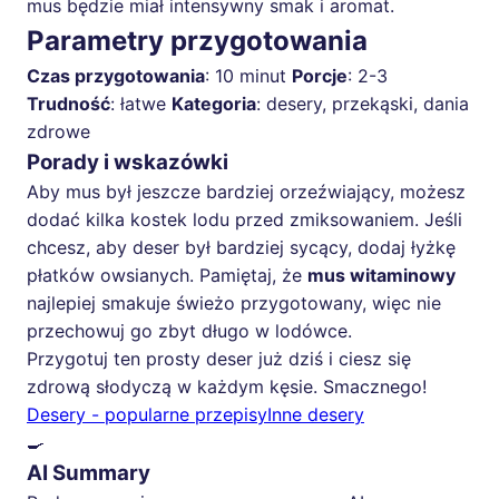
mus będzie miał intensywny smak i aromat.
Parametry przygotowania
Czas przygotowania
: 10 minut
Porcje
: 2-3
Trudność
: łatwe
Kategoria
: desery, przekąski, dania
zdrowe
Porady i wskazówki
Aby mus był jeszcze bardziej orzeźwiający, możesz
dodać kilka kostek lodu przed zmiksowaniem. Jeśli
chcesz, aby deser był bardziej sycący, dodaj łyżkę
płatków owsianych. Pamiętaj, że
mus witaminowy
najlepiej smakuje świeżo przygotowany, więc nie
przechowuj go zbyt długo w lodówce.
Przygotuj ten prosty deser już dziś i ciesz się
zdrową słodyczą w każdym kęsie. Smacznego!
Desery - popularne przepisy
Inne desery
🍳
AI Summary