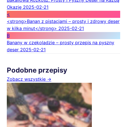
Bakaliowa Rozkosz: Prosty i Pyszny Deser na Każdą
Okazję
2025-02-21
<
<strong>Banan z pistacjami – prosty i zdrowy deser
w kilka minut</strong>
2025-02-21
B
Banany w czekoladzie – prosty przepis na pyszny
deser
2025-02-21
Podobne przepisy
Zobacz wszystkie →