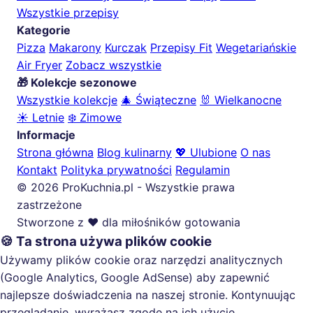
Wszystkie przepisy
Kategorie
Pizza
Makarony
Kurczak
Przepisy Fit
Wegetariańskie
Air Fryer
Zobacz wszystkie
🎁 Kolekcje sezonowe
Wszystkie kolekcje
🎄 Świąteczne
🐰 Wielkanocne
☀️ Letnie
❄️ Zimowe
Informacje
Strona główna
Blog kulinarny
💖 Ulubione
O nas
Kontakt
Polityka prywatności
Regulamin
© 2026 ProKuchnia.pl - Wszystkie prawa
zastrzeżone
Stworzone z ❤️ dla miłośników gotowania
🍪 Ta strona używa plików cookie
Używamy plików cookie oraz narzędzi analitycznych
(Google Analytics, Google AdSense) aby zapewnić
najlepsze doświadczenia na naszej stronie. Kontynuując
przeglądanie, wyrażasz zgodę na ich użycie.