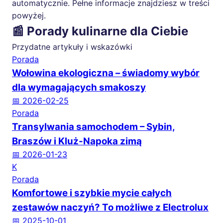
automatycznie. Pełne informacje znajdziesz w treści
powyżej.
📰 Porady kulinarne dla Ciebie
Przydatne artykuły i wskazówki
Porada
Wołowina ekologiczna – świadomy wybór
dla wymagających smakoszy
📅 2026-02-25
Porada
Transylwania samochodem – Sybin,
Braszów i Kluż-Napoka zimą
📅 2026-01-23
K
Porada
Komfortowe i szybkie mycie całych
zestawów naczyń? To możliwe z Electrolux
📅 2025-10-01