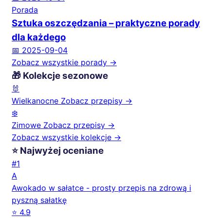
Porada
Sztuka oszczędzania – praktyczne porady
dla każdego
📅 2025-09-04
Zobacz wszystkie porady →
🎁 Kolekcje sezonowe
🐰
Wielkanocne
Zobacz przepisy →
❄️
Zimowe
Zobacz przepisy →
Zobacz wszystkie kolekcje →
⭐ Najwyżej oceniane
#1
A
Awokado w sałatce - prosty przepis na zdrową i
pyszną sałatkę
⭐ 4.9