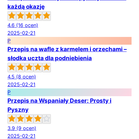
każdą okazję
4.6
(16 ocen)
2025-02-21
P
Przepis na wafle z karmelem i orzechami –
słodka uczta dla podniebienia
4.5
(8 ocen)
2025-02-21
P
Przepis na Wspaniały Deser: Prosty i
Pyszny
3.9
(9 ocen)
2025-02-21