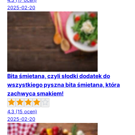
4.3
(17 ocen)
2025-02-20
Bita śmietana, czyli słodki dodatek do
wszystkiego pyszna bita śmietana, która
zachwyca smakiem!
4.3
(15 ocen)
2025-02-20