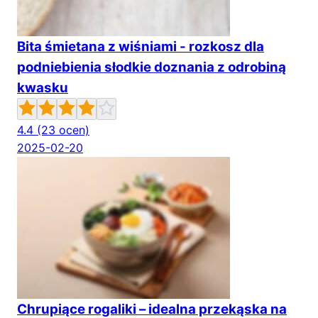
Bita śmietana z wiśniami - rozkosz dla
podniebienia słodkie doznania z odrobiną
kwasku
4.4
(23 ocen)
2025-02-20
Chrupiące rogaliki – idealna przekąska na