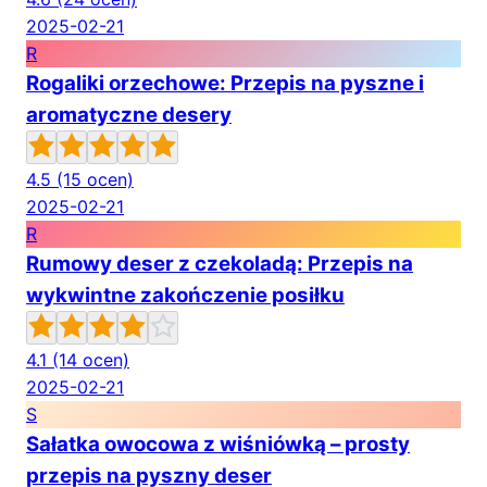
2025-02-21
R
Rogaliki orzechowe: Przepis na pyszne i
aromatyczne desery
4.5
(15 ocen)
2025-02-21
R
Rumowy deser z czekoladą: Przepis na
wykwintne zakończenie posiłku
4.1
(14 ocen)
2025-02-21
S
Sałatka owocowa z wiśniówką – prosty
przepis na pyszny deser