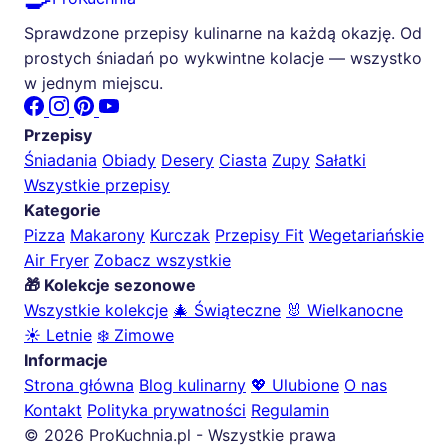
Sprawdzone przepisy kulinarne na każdą okazję. Od
prostych śniadań po wykwintne kolacje — wszystko
w jednym miejscu.
Przepisy
Śniadania
Obiady
Desery
Ciasta
Zupy
Sałatki
Wszystkie przepisy
Kategorie
Pizza
Makarony
Kurczak
Przepisy Fit
Wegetariańskie
Air Fryer
Zobacz wszystkie
🎁 Kolekcje sezonowe
Wszystkie kolekcje
🎄 Świąteczne
🐰 Wielkanocne
☀️ Letnie
❄️ Zimowe
Informacje
Strona główna
Blog kulinarny
💖 Ulubione
O nas
Kontakt
Polityka prywatności
Regulamin
© 2026 ProKuchnia.pl - Wszystkie prawa