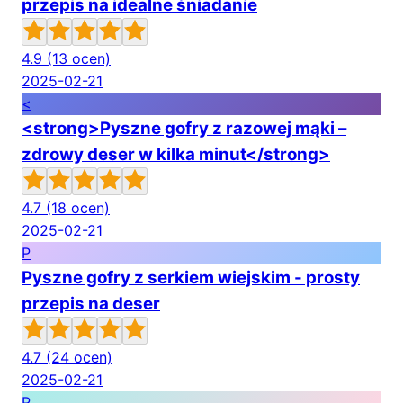
przepis na idealne śniadanie
4.9
(13 ocen)
2025-02-21
<
<strong>Pyszne gofry z razowej mąki –
zdrowy deser w kilka minut</strong>
4.7
(18 ocen)
2025-02-21
P
Pyszne gofry z serkiem wiejskim - prosty
przepis na deser
4.7
(24 ocen)
2025-02-21
P