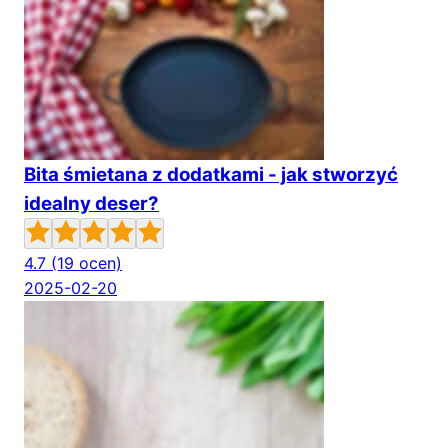
Bita śmietana z dodatkami - jak stworzyć
idealny deser?
4.7
(19 ocen)
2025-02-20