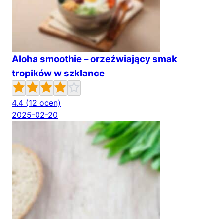
Aloha smoothie – orzeźwiający smak
tropików w szklance
4.4
(12 ocen)
2025-02-20