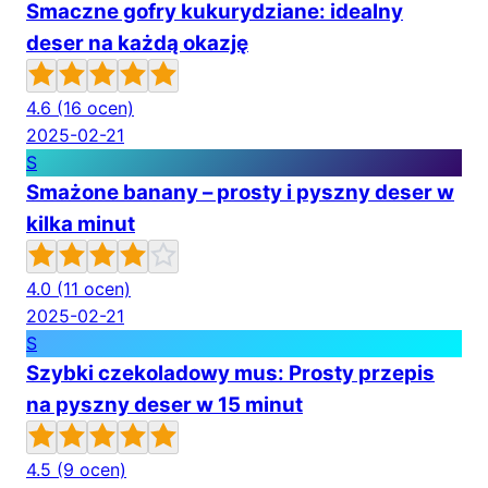
Smaczne gofry kukurydziane: idealny
deser na każdą okazję
4.6
(16 ocen)
2025-02-21
S
Smażone banany – prosty i pyszny deser w
kilka minut
4.0
(11 ocen)
2025-02-21
S
Szybki czekoladowy mus: Prosty przepis
na pyszny deser w 15 minut
4.5
(9 ocen)