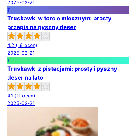
2025-02-21
T
Truskawki w torcie mlecznym: prosty
przepis na pyszny deser
4.2
(19 ocen)
2025-02-21
T
Truskawki z pistacjami: prosty i pyszny
deser na lato
4.1
(11 ocen)
2025-02-21