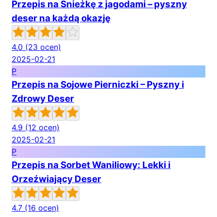
Przepis na Śnieżkę z jagodami – pyszny
deser na każdą okazję
4.0
(23 ocen)
2025-02-21
P
Przepis na Sojowe Pierniczki – Pyszny i
Zdrowy Deser
4.9
(12 ocen)
2025-02-21
P
Przepis na Sorbet Waniliowy: Lekki i
Orzeźwiający Deser
4.7
(16 ocen)