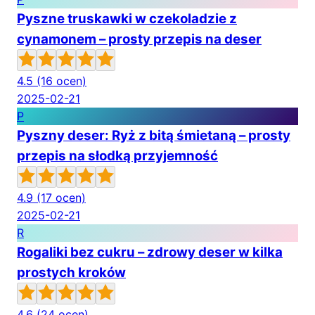
Pyszne truskawki w czekoladzie z
cynamonem – prosty przepis na deser
4.5
(16 ocen)
2025-02-21
P
Pyszny deser: Ryż z bitą śmietaną – prosty
przepis na słodką przyjemność
4.9
(17 ocen)
2025-02-21
R
Rogaliki bez cukru – zdrowy deser w kilka
prostych kroków
4.6
(24 ocen)