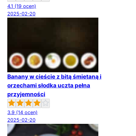
4.1
(19 ocen)
2025-02-20
Banany w cieście z bitą śmietaną i
orzechami słodka uczta pełna
przyjemności
3.9
(14 ocen)
2025-02-20