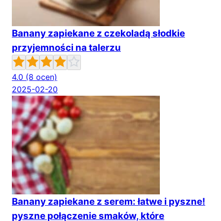
Banany zapiekane z czekoladą słodkie
przyjemności na talerzu
4.0
(8 ocen)
2025-02-20
Banany zapiekane z serem: łatwe i pyszne!
pyszne połączenie smaków, które