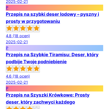
2025-02-21
P
Przepis na szybki deser lodowy – pyszny i
prosty w przygotowaniu
4.8
(18 ocen)
2025-02-21
P
Przepis na Szybkie Tiramisu: Deser, który
podbije Twoje podniebienie
4.6
(18 ocen)
2025-02-21
P
Przepis na Szyszki Krówkowe: Prosty
deser, który zachwyci każdego