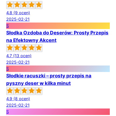
4.8
(9 ocen)
2025-02-21
S
Słodka Ozdoba do Deserów: Prosty Przepis
na Efektowny Akcent
4.7
(13 ocen)
2025-02-21
S
Słodkie racuszki – prosty przepis na
pyszny deser w kilka minut
4.9
(8 ocen)
2025-02-21
S