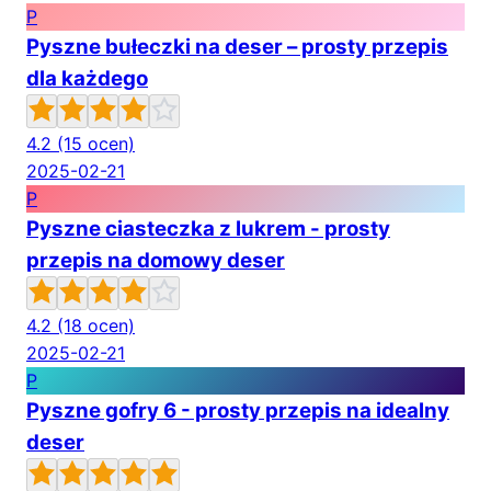
P
Pyszne bułeczki na deser – prosty przepis
dla każdego
4.2
(15 ocen)
2025-02-21
P
Pyszne ciasteczka z lukrem - prosty
przepis na domowy deser
4.2
(18 ocen)
2025-02-21
P
Pyszne gofry 6 - prosty przepis na idealny
deser