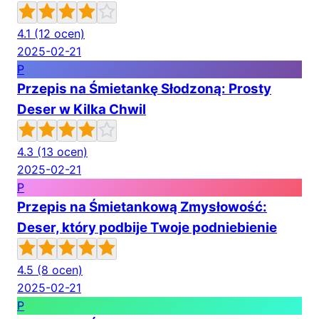
4.1
(12 ocen)
2025-02-21
P
Przepis na Śmietankę Słodzoną: Prosty
Deser w Kilka Chwil
4.3
(13 ocen)
2025-02-21
P
Przepis na Śmietankową Zmysłowość:
Deser, który podbije Twoje podniebienie
4.5
(8 ocen)
2025-02-21
P