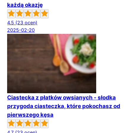
każdą okazję
4.5
(23 ocen)
2025-02-20
Ciastecka z płatków owsianych - słodka
przygoda ciasteczka, które pokochasz od
pierwszego kęsa
4.7
(23 ocen)