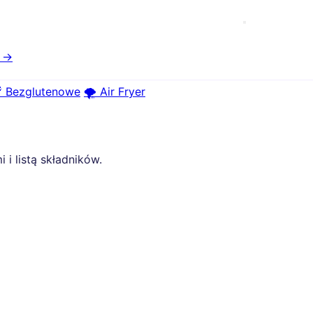
e →
 Bezglutenowe
🌪️ Air Fryer
i listą składników.