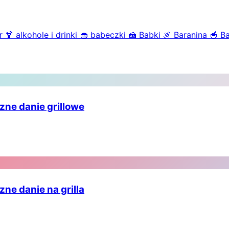
r
🍹
alkohole i drinki
🧁
babeczki
🍰
Babki
🍖
Baranina
🥣
B
szne danie grillowe
zne danie na grilla