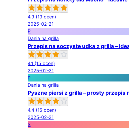
4.9
(19 ocen)
2025-02-21
P
Dania na grilla
Przepis na soczyste udka z grilla – ide
4.1
(15 ocen)
2025-02-21
P
Dania na grilla
Pyszne piersi z grilla – prosty przepis
4.4
(15 ocen)
2025-02-21
S