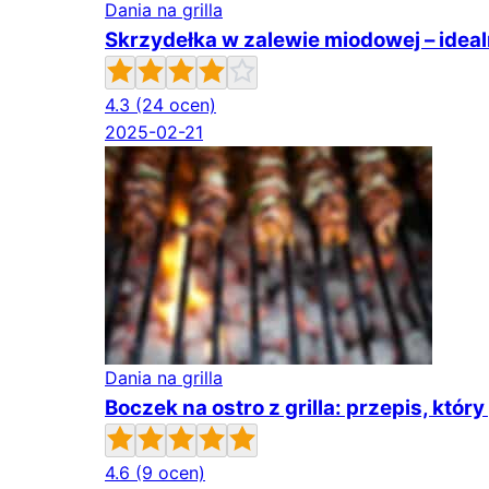
Dania na grilla
Skrzydełka w zalewie miodowej – idealn
4.3
(24 ocen)
2025-02-21
Dania na grilla
Boczek na ostro z grilla: przepis, któ
4.6
(9 ocen)