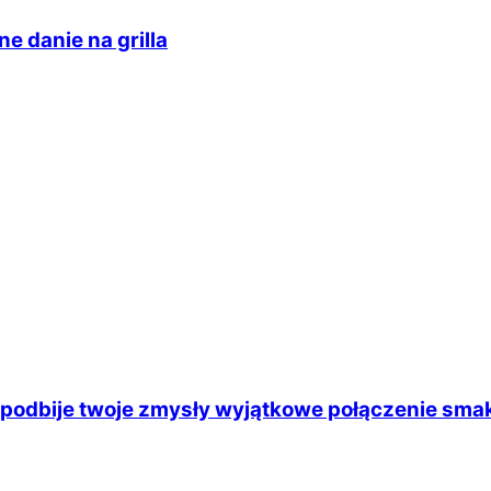
e danie na grilla
ry podbije twoje zmysły wyjątkowe połączenie smak