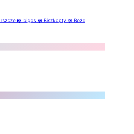
arszcze
📖
bigos
📖
Biszkopty
📖
Boże