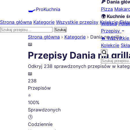
🍕 Dania gł
🍳
Pizza
Makar
ProKuchnia
🌍 Kuchnie ś
Strona główna
Kategorie
Wszystkie przepisy
Kolekcje
Skła
Włoska
Pols
Szukaj
Przepisy
Strona główna
›
Kategorie
›
Dania na grilla
🔥 Wszystkie
📖
Kolekcje
Skła
Przepisy Dania na grill
Odkryj 238 sprawdzonych przepisów w kategorii
📖
238
Przepisów
⭐
100%
Sprawdzonych
🕒
Codziennie