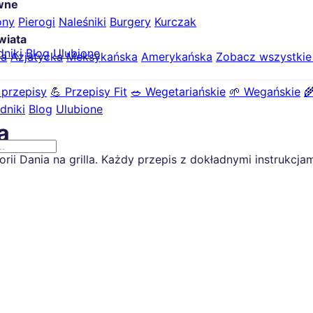
ówne
ony
Pierogi
Naleśniki
Burgery
Kurczak
wiata
dniki
Blog
Ulubione
ka
Azjatycka
Meksykańska
Amerykańska
Zobacz wszystki
 przepisy
💪 Przepisy Fit
🥗 Wegetariańskie
🌱 Wegańskie

dniki
Blog
Ulubione
a
 Dania na grilla. Każdy przepis z dokładnymi instrukcjami 