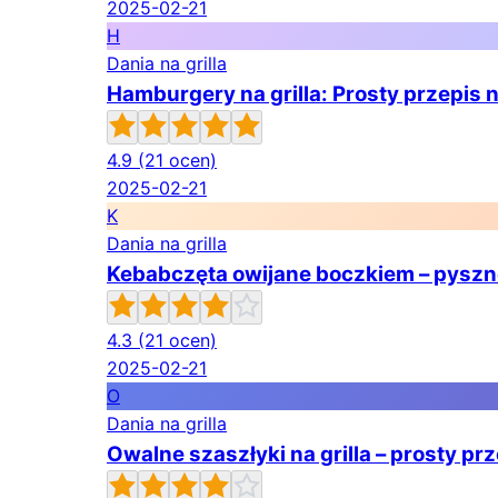
2025-02-21
H
Dania na grilla
Hamburgery na grilla: Prosty przepis n
4.9
(21 ocen)
2025-02-21
K
Dania na grilla
Kebabczęta owijane boczkiem – pyszne 
4.3
(21 ocen)
2025-02-21
O
Dania na grilla
Owalne szaszłyki na grilla – prosty pr