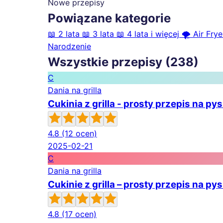
Nowe przepisy
Powiązane kategorie
📖
2 lata
📖
3 lata
📖
4 lata i więcej
🌪️
Air Frye
Narodzenie
Wszystkie przepisy (238)
C
Dania na grilla
Cukinia z grilla - prosty przepis na py
4.8
(12 ocen)
2025-02-21
C
Dania na grilla
Cukinie z grilla – prosty przepis na pys
4.8
(17 ocen)