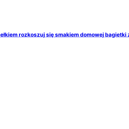
ełkiem rozkoszuj się smakiem domowej bagietk