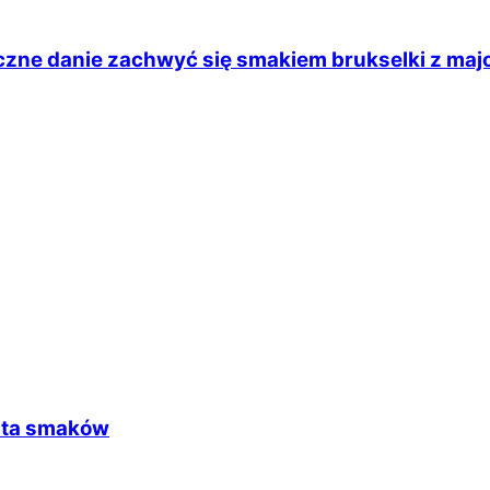
aczne danie zachwyć się smakiem brukselki z ma
czta smaków