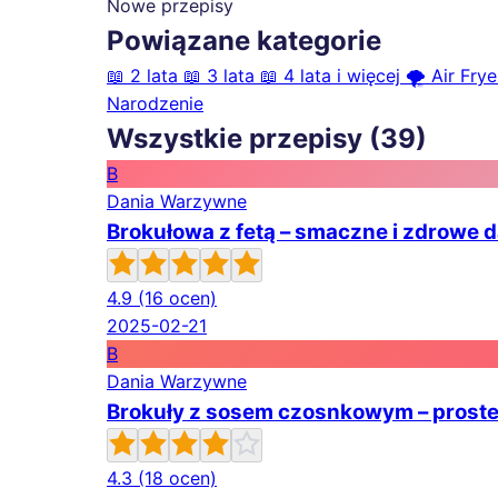
Nowe przepisy
Powiązane kategorie
📖
2 lata
📖
3 lata
📖
4 lata i więcej
🌪️
Air Frye
Narodzenie
Wszystkie przepisy (39)
B
Dania Warzywne
Brokułowa z fetą – smaczne i zdrowe 
4.9
(16 ocen)
2025-02-21
B
Dania Warzywne
Brokuły z sosem czosnkowym – proste
4.3
(18 ocen)