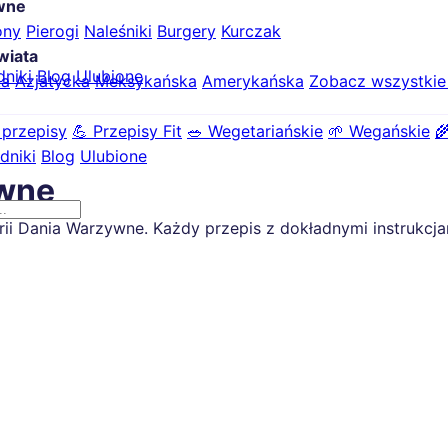
ówne
ony
Pierogi
Naleśniki
Burgery
Kurczak
wiata
dniki
Blog
Ulubione
ka
Azjatycka
Meksykańska
Amerykańska
Zobacz wszystki
 przepisy
💪 Przepisy Fit
🥗 Wegetariańskie
🌱 Wegańskie

dniki
Blog
Ulubione
ywne
 Dania Warzywne. Każdy przepis z dokładnymi instrukcjami