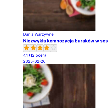
Dania Warzywne
Niezwykła kompozycja buraków w sos
4.1
(12 ocen)
2025-02-20