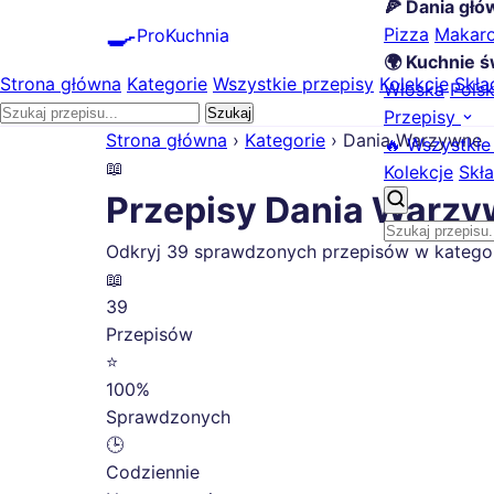
🍕 Dania gł
🍳
Pizza
Makar
ProKuchnia
🌍 Kuchnie ś
Strona główna
Kategorie
Wszystkie przepisy
Kolekcje
Skła
Włoska
Pols
Szukaj
Przepisy
Strona główna
›
Kategorie
›
Dania Warzywne
🔥 Wszystkie
📖
Kolekcje
Skła
Przepisy Dania Warz
Odkryj 39 sprawdzonych przepisów w kategorii
📖
39
Przepisów
⭐
100%
Sprawdzonych
🕒
Codziennie