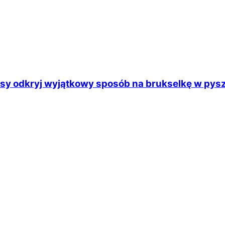
osy odkryj wyjątkowy sposób na brukselkę w pys