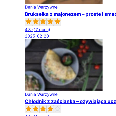
Dania Warzywne
Brukselka z majonezem – proste i sm
4.8
(17 ocen)
2025-02-20
Dania Warzywne
Chłodnik z zaścianka – ożywiająca u