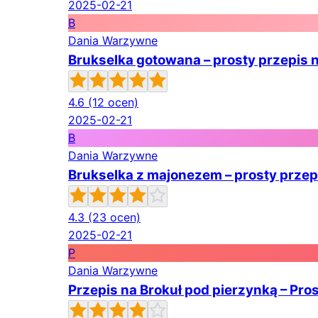
2025-02-21
B
Dania Warzywne
Brukselka gotowana – prosty przepis
4.6
(12 ocen)
2025-02-21
B
Dania Warzywne
Brukselka z majonezem – prosty prze
4.3
(23 ocen)
2025-02-21
P
Dania Warzywne
Przepis na Brokuł pod pierzynką – Pr