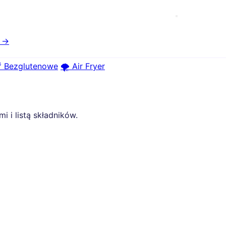
e →
 Bezglutenowe
🌪️ Air Fryer
 i listą składników.