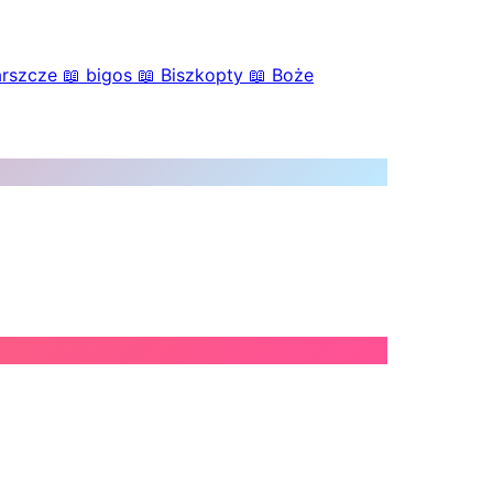
arszcze
📖
bigos
📖
Biszkopty
📖
Boże