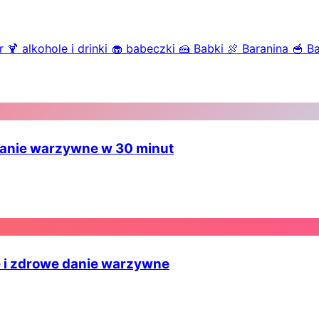
r
🍹
alkohole i drinki
🧁
babeczki
🍰
Babki
🍖
Baranina
🥣
B
danie warzywne w 30 minut
 i zdrowe danie warzywne