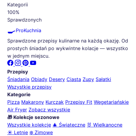
Kategorii
100%
Sprawdzonych
🍳
ProKuchnia
Sprawdzone przepisy kulinarne na każdą okazję. Od
prostych śniadań po wykwintne kolacje — wszystko
w jednym miejscu.
Przepisy
Śniadania
Obiady
Desery
Ciasta
Zupy
Sałatki
Wszystkie przepisy
Kategorie
Pizza
Makarony
Kurczak
Przepisy Fit
Wegetariańskie
Air Fryer
Zobacz wszystkie
🎁 Kolekcje sezonowe
Wszystkie kolekcje
🎄 Świąteczne
🐰 Wielkanocne
☀️ Letnie
❄️ Zimowe