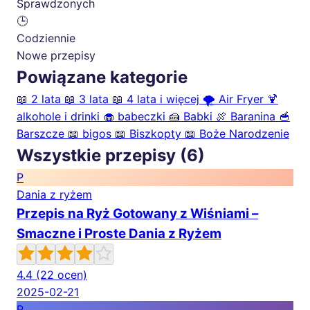
Sprawdzonych
🕒
Codziennie
Nowe przepisy
Powiązane kategorie
📖
2 lata
📖
3 lata
📖
4 lata i więcej
🌪️
Air Fryer
🍹
alkohole i drinki
🧁
babeczki
🍰
Babki
🍖
Baranina
🥣
Barszcze
📖
bigos
📖
Biszkopty
📖
Boże Narodzenie
Wszystkie przepisy (6)
P
Dania z ryżem
Przepis na Ryż Gotowany z Wiśniami –
Smaczne i Proste Dania z Ryżem
4.4
(22 ocen)
2025-02-21
P