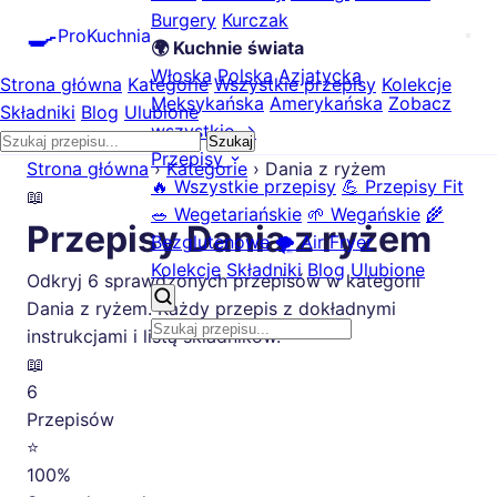
Burgery
Kurczak
🍳
ProKuchnia
🌍 Kuchnie świata
Włoska
Polska
Azjatycka
Strona główna
Kategorie
Wszystkie przepisy
Kolekcje
Meksykańska
Amerykańska
Zobacz
Składniki
Blog
Ulubione
wszystkie →
Szukaj
Przepisy
Strona główna
›
Kategorie
›
Dania z ryżem
🔥 Wszystkie przepisy
💪 Przepisy Fit
📖
🥗 Wegetariańskie
🌱 Wegańskie
🌾
Przepisy Dania z ryżem
Bezglutenowe
🌪️ Air Fryer
Kolekcje
Składniki
Blog
Ulubione
Odkryj 6 sprawdzonych przepisów w kategorii
Dania z ryżem. Każdy przepis z dokładnymi
instrukcjami i listą składników.
📖
6
Przepisów
⭐
100%