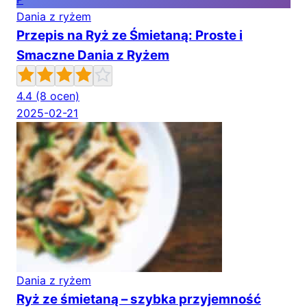
Dania z ryżem
Przepis na Ryż ze Śmietaną: Proste i
Smaczne Dania z Ryżem
4.4
(8 ocen)
2025-02-21
Dania z ryżem
Ryż ze śmietaną – szybka przyjemność