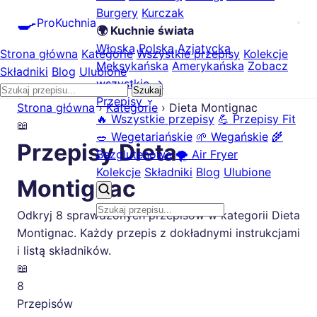
Burgery
Kurczak
🍳
ProKuchnia
🌍 Kuchnie świata
Włoska
Polska
Azjatycka
Strona główna
Kategorie
Wszystkie przepisy
Kolekcje
Meksykańska
Amerykańska
Zobacz
Składniki
Blog
Ulubione
wszystkie →
Szukaj
Przepisy
Strona główna
›
Kategorie
›
Dieta Montignac
🔥 Wszystkie przepisy
💪 Przepisy Fit
📖
🥗 Wegetariańskie
🌱 Wegańskie
🌾
Przepisy Dieta
Bezglutenowe
🌪️ Air Fryer
Kolekcje
Składniki
Blog
Ulubione
Montignac
Odkryj 8 sprawdzonych przepisów w kategorii Dieta
Montignac. Każdy przepis z dokładnymi instrukcjami
i listą składników.
📖
8
Przepisów