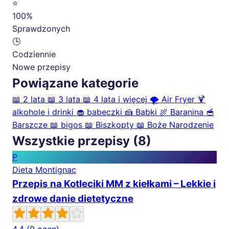
⭐
100%
Sprawdzonych
🕒
Codziennie
Nowe przepisy
Powiązane kategorie
📖
2 lata
📖
3 lata
📖
4 lata i więcej
🌪️
Air Fryer
🍹
alkohole i drinki
🧁
babeczki
🍰
Babki
🍖
Baranina
🥣
Barszcze
📖
bigos
📖
Biszkopty
📖
Boże Narodzenie
Wszystkie przepisy (8)
P
Dieta Montignac
Przepis na Kotleciki MM z kiełkami – Lekkie i
zdrowe danie dietetyczne