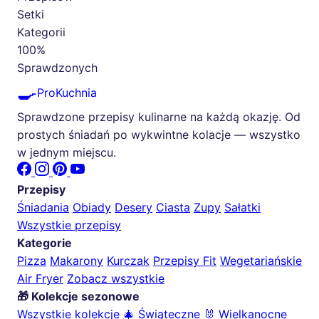
Setki
Kategorii
100%
Sprawdzonych
🍳
ProKuchnia
Sprawdzone przepisy kulinarne na każdą okazję. Od
prostych śniadań po wykwintne kolacje — wszystko
w jednym miejscu.
Przepisy
Śniadania
Obiady
Desery
Ciasta
Zupy
Sałatki
Wszystkie przepisy
Kategorie
Pizza
Makarony
Kurczak
Przepisy Fit
Wegetariańskie
Air Fryer
Zobacz wszystkie
🎁 Kolekcje sezonowe
Wszystkie kolekcje
🎄 Świąteczne
🐰 Wielkanocne