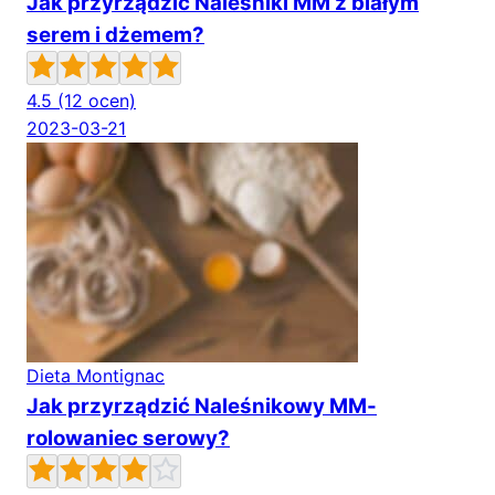
Jak przyrządzić Naleśniki MM z białym
serem i dżemem?
4.5
(12 ocen)
2023-03-21
Dieta Montignac
Jak przyrządzić Naleśnikowy MM-
rolowaniec serowy?