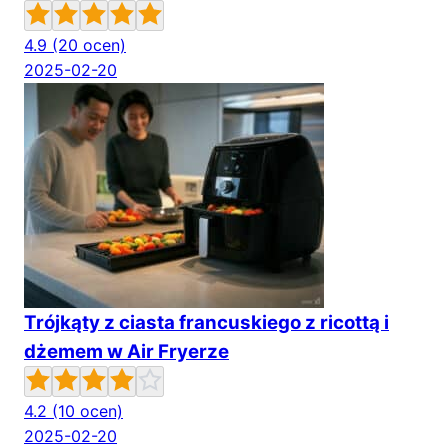
4.9
(20 ocen)
2025-02-20
Trójkąty z ciasta francuskiego z ricottą i
dżemem w Air Fryerze
4.2
(10 ocen)
2025-02-20