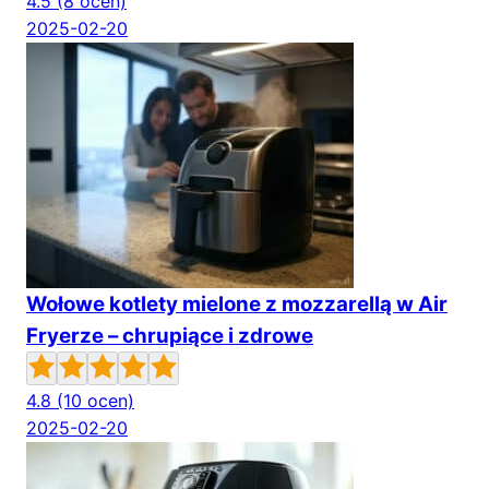
4.5
(8 ocen)
2025-02-20
Wołowe kotlety mielone z mozzarellą w Air
Fryerze – chrupiące i zdrowe
4.8
(10 ocen)
2025-02-20