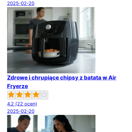
2025-02-20
Zdrowe i chrupiące chipsy z batata w Air
Fryerze
4.2
(22 ocen)
2025-02-20