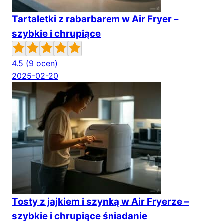
Tartaletki z rabarbarem w Air Fryer –
szybkie i chrupiące
4.5
(9 ocen)
2025-02-20
Tosty z jajkiem i szynką w Air Fryerze –
szybkie i chrupiące śniadanie