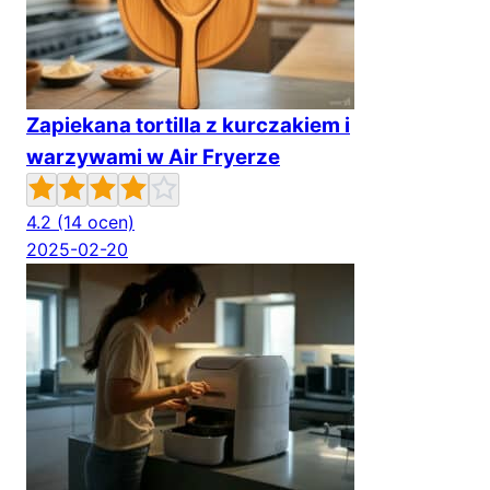
Zapiekana tortilla z kurczakiem i
warzywami w Air Fryerze
4.2
(14 ocen)
2025-02-20