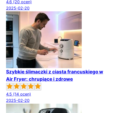
4.6
(20 ocen)
2025-02-20
Szybkie ślimaczki z ciasta francuskiego w
Air Fryer: chrupiące i zdrowe
4.5
(14 ocen)
2025-02-20