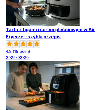
Tarta z figami i serem pleśniowym w Air
Fryerze – szybki przepis
4.9
(19 ocen)
2025-02-20