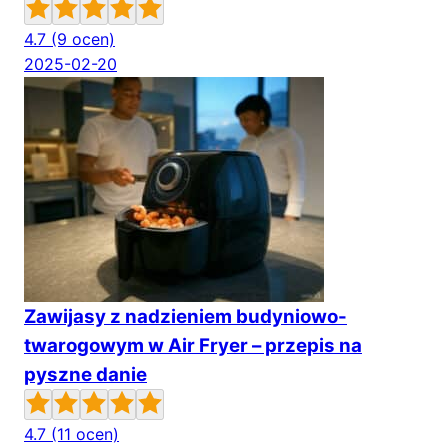
4.7
(9 ocen)
2025-02-20
Zawijasy z nadzieniem budyniowo-
twarogowym w Air Fryer – przepis na
pyszne danie
4.7
(11 ocen)