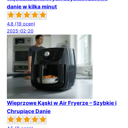
danie w kilka minut
4.8
(19 ocen)
2025-02-20
Wieprzowe Kąski w Air Fryerze – Szybkie i
Chrupiące Danie