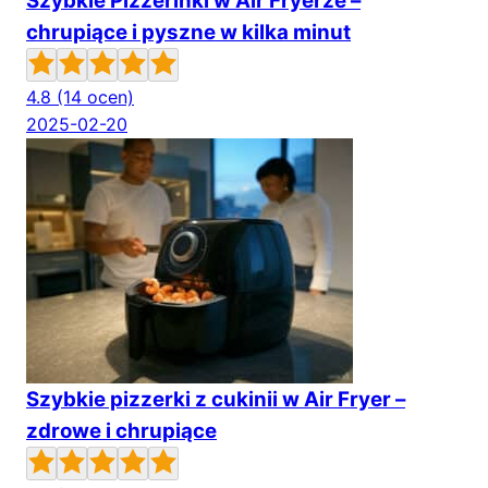
Szybkie Pizzerinki w Air Fryerze –
chrupiące i pyszne w kilka minut
4.8
(14 ocen)
2025-02-20
Szybkie pizzerki z cukinii w Air Fryer –
zdrowe i chrupiące