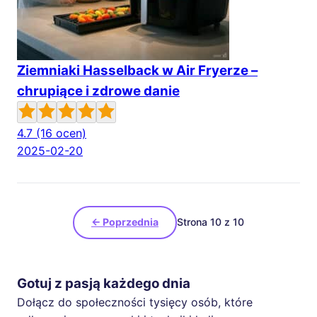
Ziemniaki Hasselback w Air Fryerze –
chrupiące i zdrowe danie
4.7
(16 ocen)
2025-02-20
← Poprzednia
Strona 10 z 10
Gotuj z pasją każdego dnia
Dołącz do społeczności tysięcy osób, które