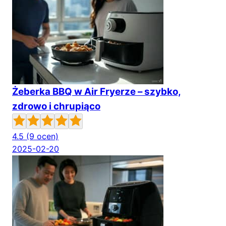
Żeberka BBQ w Air Fryerze – szybko,
zdrowo i chrupiąco
4.5
(9 ocen)
2025-02-20