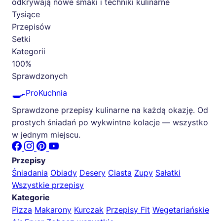
odkrywają nowe smaki i techniki kulinarne
Tysiące
Przepisów
Setki
Kategorii
100%
Sprawdzonych
🍳
ProKuchnia
Sprawdzone przepisy kulinarne na każdą okazję. Od
prostych śniadań po wykwintne kolacje — wszystko
w jednym miejscu.
Przepisy
Śniadania
Obiady
Desery
Ciasta
Zupy
Sałatki
Wszystkie przepisy
Kategorie
Pizza
Makarony
Kurczak
Przepisy Fit
Wegetariańskie