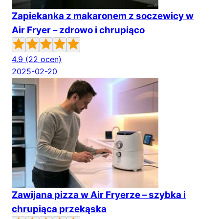
Zapiekanka z makaronem z soczewicy w
Air Fryer – zdrowo i chrupiąco
4.9
(22 ocen)
2025-02-20
Zawijana pizza w Air Fryerze – szybka i
chrupiąca przekąska