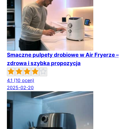
Smaczne pulpety drobiowe w Air Fryerze –
zdrowa i szybka propozycja
4.1
(10 ocen)
2025-02-20