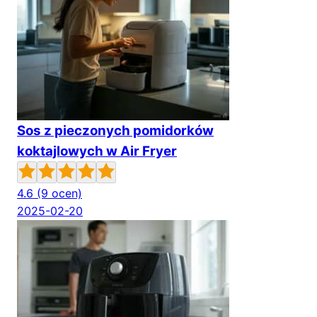
Sos z pieczonych pomidorków
koktajlowych w Air Fryer
4.6
(9 ocen)
2025-02-20