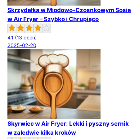
Skrzydełka w Miodowo-Czosnkowym Sosie
w Air Fryer – Szybko i Chrupiąco
4.1
(13 ocen)
2025-02-20
Skyrwiec w Air Fryer: Lekki i pyszny sernik
w zaledwie kilka kroków