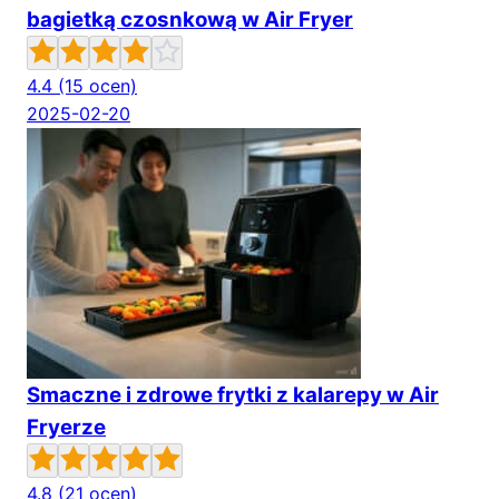
bagietką czosnkową w Air Fryer
4.4
(15 ocen)
2025-02-20
Smaczne i zdrowe frytki z kalarepy w Air
Fryerze
4.8
(21 ocen)