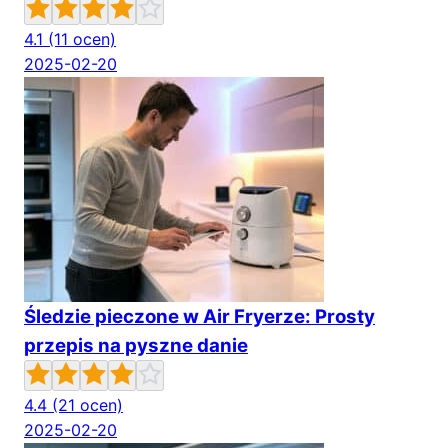
4.1
(11 ocen)
2025-02-20
Śledzie pieczone w Air Fryerze: Prosty
przepis na pyszne danie
4.4
(21 ocen)
2025-02-20