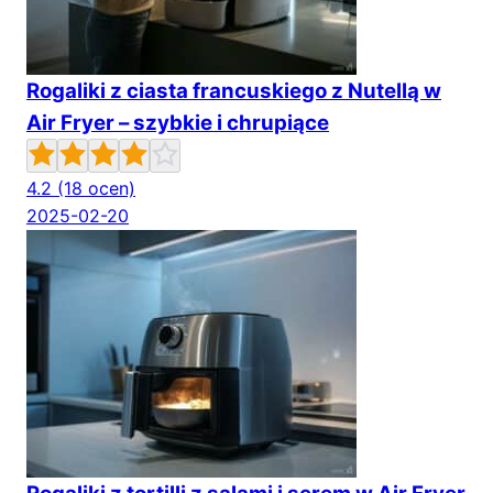
Rogaliki z ciasta francuskiego z Nutellą w
Air Fryer – szybkie i chrupiące
4.2
(18 ocen)
2025-02-20