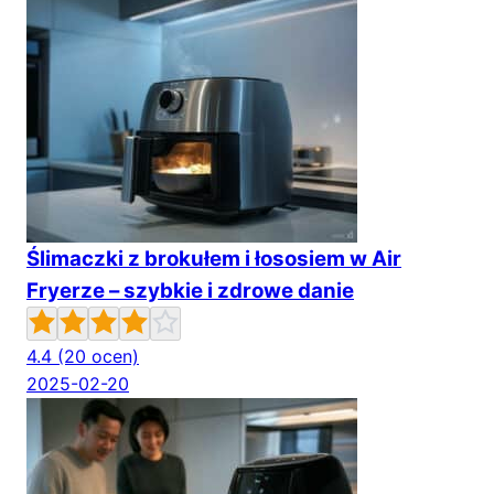
Ślimaczki z brokułem i łososiem w Air
Fryerze – szybkie i zdrowe danie
4.4
(20 ocen)
2025-02-20