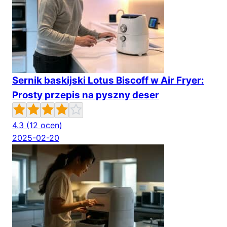
Sernik baskijski Lotus Biscoff w Air Fryer:
Prosty przepis na pyszny deser
4.3
(12 ocen)
2025-02-20