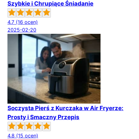
Szybkie i Chrupiące Śniadanie
4.7
(16 ocen)
2025-02-20
Soczysta Pierś z Kurczaka w Air Fryerze:
Prosty i Smaczny Przepis
4.8
(15 ocen)