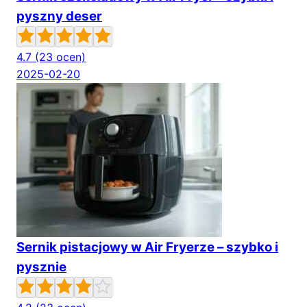
pyszny deser
4.7
(23 ocen)
2025-02-20
Sernik pistacjowy w Air Fryerze – szybko i
pysznie