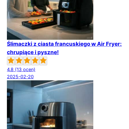
Ślimaczki z ciasta francuskiego w Air Fryer:
chrupiące i pyszne!
4.8
(13 ocen)
2025-02-20