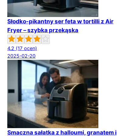
Słodko-pikantny ser feta w tortilli z Air
Fryer – szybka przekąska
4.2
(17 ocen)
2025-02-20
Smaczna sałatka z halloumi, granatem i