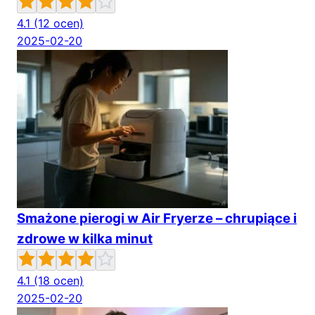
4.1
(12 ocen)
2025-02-20
Smażone pierogi w Air Fryerze – chrupiące i
zdrowe w kilka minut
4.1
(18 ocen)
2025-02-20