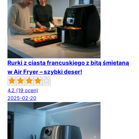
Rurki z ciasta francuskiego z bitą śmietaną
w Air Fryer – szybki deser!
4.2
(19 ocen)
2025-02-20