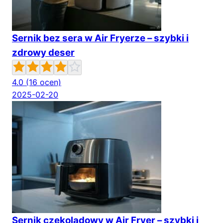
Sernik bez sera w Air Fryerze – szybki i
zdrowy deser
4.0
(16 ocen)
2025-02-20
Sernik czekoladowy w Air Fryer – szybki i