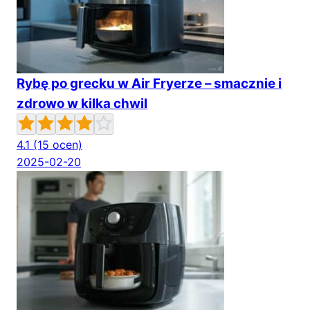
Rybę po grecku w Air Fryerze – smacznie i
zdrowo w kilka chwil
4.1
(15 ocen)
2025-02-20