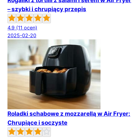
Rogaliki z tortilli z salami i serem w Air Fryer
– szybki i chrupiący przepis
4.9
(11 ocen)
2025-02-20
Roladki schabowe z mozzarellą w Air Fryer:
Chrupiące i soczyste