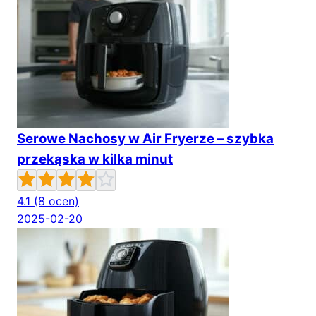
Serowe Nachosy w Air Fryerze – szybka
przekąska w kilka minut
4.1
(8 ocen)
2025-02-20