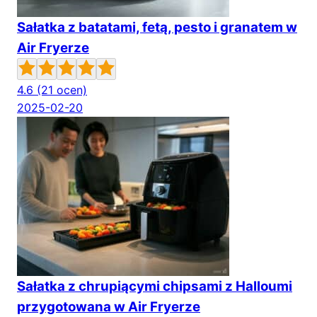
Sałatka z batatami, fetą, pesto i granatem w
Air Fryerze
4.6
(21 ocen)
2025-02-20
Sałatka z chrupiącymi chipsami z Halloumi
przygotowana w Air Fryerze