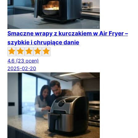
Smaczne wrapy z kurczakiem w Air Fryer –
szybkie i chrupiące danie
4.6
(23 ocen)
2025-02-20