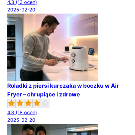
4.3
(13 ocen)
2025-02-20
Roladki z piersi kurczaka w boczku w Air
Fryer – chrupiące i zdrowe
4.3
(18 ocen)
2025-02-20