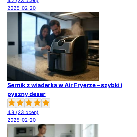
4.2
(23 ocen)
2025-02-20
Sernik z wiaderka w Air Fryerze – szybki i
pyszny deser
4.8
(23 ocen)
2025-02-20