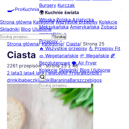
Burgery
Kurczak
🍳
ProKuchnia
🌍 Kuchnie świata
Włoska
Polska
Azjatycka
Strona główna
Kategorie
Wszystkie przepisy
Kolekcje
Meksykańska
Amerykańska
Zobacz
Składniki
Blog
Ulubione
wszystkie →
Szukaj
Przepisy
Strona główna
/
Kategorie
/
Ciasta
/
Strona 25
🔥 Wszystkie przepisy
💪 Przepisy Fit
Ciasta
🥗 Wegetariańskie
🌱 Wegańskie
🌾
Bezglutenowe
🌪️ Air Fryer
2261 przepisów · strona 25 z 48
Kolekcje
Składniki
Blog
Ulubione
2 lata
3 lata
4 lata i więcej
Air Fryer
alkohole i
drinki
babeczki
Babki
Baranina
Barszcze
bigos