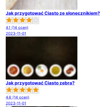
Jak przygotować Ciasto ze słonecznikiem?
4.1
(14 ocen)
2023-11-01
Jak przygotować Ciasto zebra?
4.6
(14 ocen)
2023-11-01