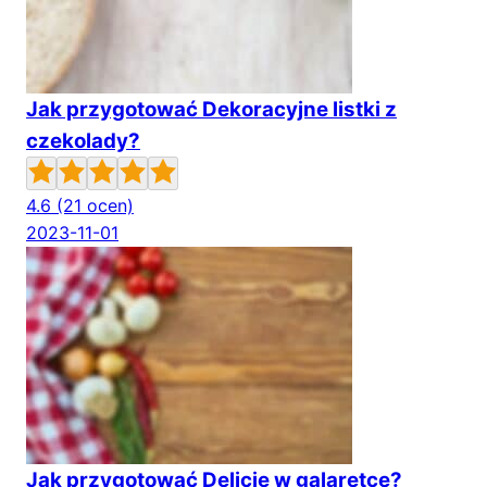
Jak przygotować Dekoracyjne listki z
czekolady?
4.6
(21 ocen)
2023-11-01
Jak przygotować Delicje w galaretce?