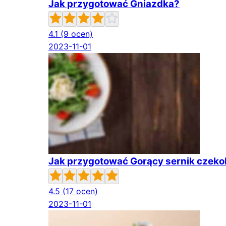
Jak przygotować Gniazdka?
4.1
(9 ocen)
2023-11-01
Jak przygotować Gorący sernik czek
4.5
(17 ocen)
2023-11-01