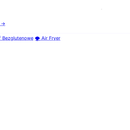
e →
 Bezglutenowe
🌪️ Air Fryer