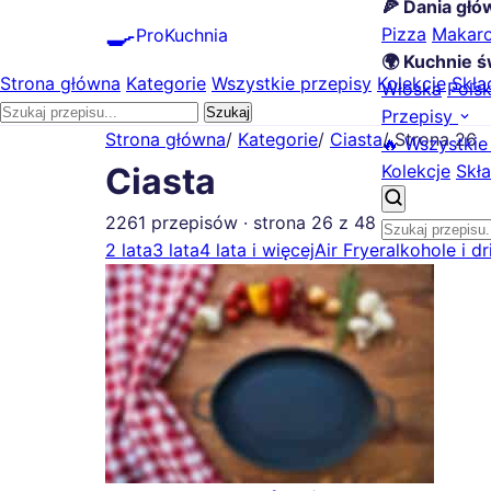
🍕 Dania gł
🍳
Pizza
Makar
ProKuchnia
🌍 Kuchnie ś
Strona główna
Kategorie
Wszystkie przepisy
Kolekcje
Skła
Włoska
Pols
Szukaj
Przepisy
Strona główna
/
Kategorie
/
Ciasta
/
Strona 26
🔥 Wszystkie
Kolekcje
Skła
Ciasta
2261 przepisów · strona 26 z 48
2 lata
3 lata
4 lata i więcej
Air Fryer
alkohole i dr