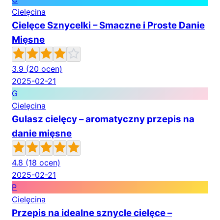
Cielęcina
Cielęce Sznycelki – Smaczne i Proste Danie
Mięsne
3.9
(20 ocen)
2025-02-21
G
Cielęcina
Gulasz cielęcy – aromatyczny przepis na
danie mięsne
4.8
(18 ocen)
2025-02-21
P
Cielęcina
Przepis na idealne sznycle cielęce –