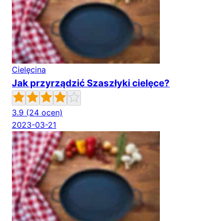
Cielęcina
Jak przyrządzić Szaszłyki cielęce?
3.9
(24 ocen)
2023-03-21