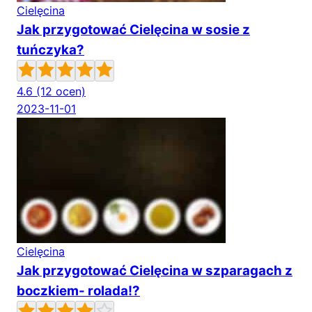
Cielęcina
Jak przygotować Cielęcina w sosie z
tuńczyka?
4.6
(12 ocen)
2023-11-01
Cielęcina
Jak przygotować Cielęcina w szparagach z
boczkiem- rolada!?