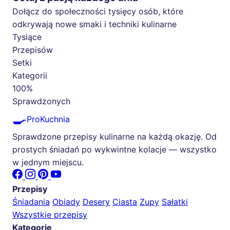
Dołącz do społeczności tysięcy osób, które
odkrywają nowe smaki i techniki kulinarne
Tysiące
Przepisów
Setki
Kategorii
100%
Sprawdzonych
🍳
ProKuchnia
Sprawdzone przepisy kulinarne na każdą okazję. Od
prostych śniadań po wykwintne kolacje — wszystko
w jednym miejscu.
Przepisy
Śniadania
Obiady
Desery
Ciasta
Zupy
Sałatki
Wszystkie przepisy
Kategorie