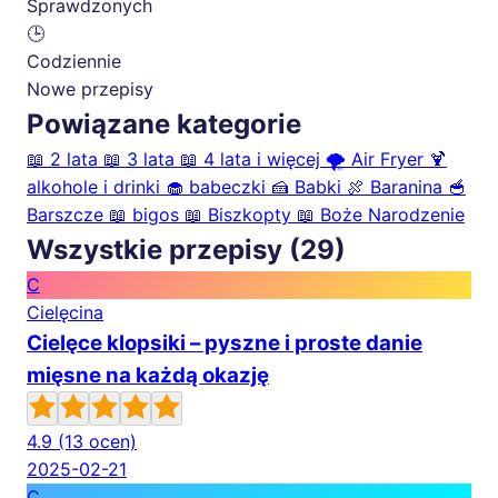
Sprawdzonych
🕒
Codziennie
Nowe przepisy
Powiązane kategorie
📖
2 lata
📖
3 lata
📖
4 lata i więcej
🌪️
Air Fryer
🍹
alkohole i drinki
🧁
babeczki
🍰
Babki
🍖
Baranina
🥣
Barszcze
📖
bigos
📖
Biszkopty
📖
Boże Narodzenie
Wszystkie przepisy (29)
C
Cielęcina
Cielęce klopsiki – pyszne i proste danie
mięsne na każdą okazję
4.9
(13 ocen)
2025-02-21
C