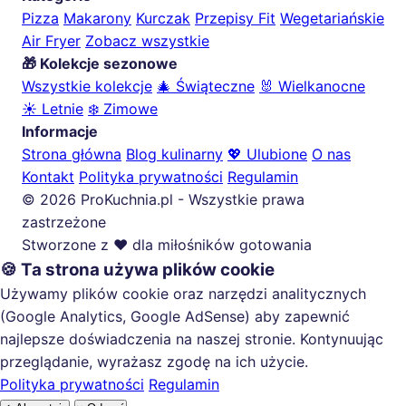
Pizza
Makarony
Kurczak
Przepisy Fit
Wegetariańskie
Air Fryer
Zobacz wszystkie
🎁 Kolekcje sezonowe
Wszystkie kolekcje
🎄 Świąteczne
🐰 Wielkanocne
☀️ Letnie
❄️ Zimowe
Informacje
Strona główna
Blog kulinarny
💖 Ulubione
O nas
Kontakt
Polityka prywatności
Regulamin
© 2026 ProKuchnia.pl - Wszystkie prawa
zastrzeżone
Stworzone z ❤️ dla miłośników gotowania
🍪 Ta strona używa plików cookie
Używamy plików cookie oraz narzędzi analitycznych
(Google Analytics, Google AdSense) aby zapewnić
najlepsze doświadczenia na naszej stronie. Kontynuując
przeglądanie, wyrażasz zgodę na ich użycie.
Polityka prywatności
Regulamin