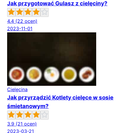
Jak przygotować Gulasz z cielęciny?
4.4
(22 ocen)
2023-11-01
Cielęcina
Jak przyrządzić Kotlety cielęce w sosie
śmietanowym?
3.9
(21 ocen)
2023-03-21