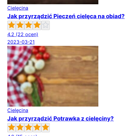
Cielęcina
Jak przyrządzić Pieczeń cielęca na obiad?
4.2
(22 ocen)
2023-03-21
Cielęcina
Jak przyrządzić Potrawka z cielęciny?