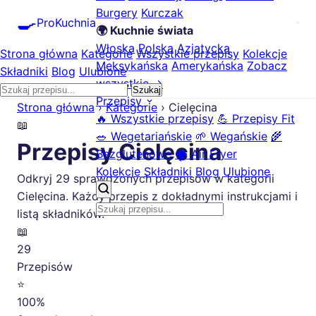
Burgery
Kurczak
🍳
ProKuchnia
🌍 Kuchnie świata
Włoska
Polska
Azjatycka
Strona główna
Kategorie
Wszystkie przepisy
Kolekcje
Meksykańska
Amerykańska
Zobacz
Składniki
Blog
Ulubione
wszystkie →
Szukaj
Przepisy
Strona główna
›
Kategorie
›
Cielęcina
🔥 Wszystkie przepisy
💪 Przepisy Fit
📖
🥗 Wegetariańskie
🌱 Wegańskie
🌾
Przepisy Cielęcina
Bezglutenowe
🌪️ Air Fryer
Kolekcje
Składniki
Blog
Ulubione
Odkryj 29 sprawdzonych przepisów w kategorii
Cielęcina. Każdy przepis z dokładnymi instrukcjami i
listą składników.
📖
29
Przepisów
⭐
100%